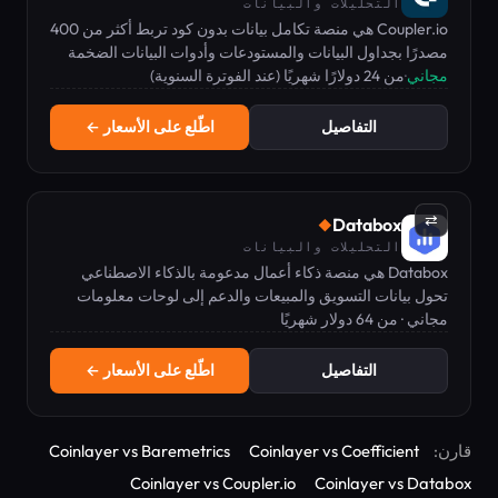
التحليلات والبيانات
Coupler.io هي منصة تكامل بيانات بدون كود تربط أكثر من 400
مصدرًا بجداول البيانات والمستودعات وأدوات البيانات الضخمة
مجاني
·
من 24 دولارًا شهريًا (عند الفوترة السنوية)
وتحليلات الذكاء الاصطناعي.
التفاصيل
اطّلع على الأسعار ←
⇄
Databox
◆
التحليلات والبيانات
Databox هي منصة ذكاء أعمال مدعومة بالذكاء الاصطناعي
تحول بيانات التسويق والمبيعات والدعم إلى لوحات معلومات
مجاني · من 64 دولار شهريًا
وتقارير فورية.
التفاصيل
اطّلع على الأسعار ←
قارن:
Coinlayer vs Coefficient
Coinlayer vs Baremetrics
Coinlayer vs Coupler.io
Coinlayer vs Databox