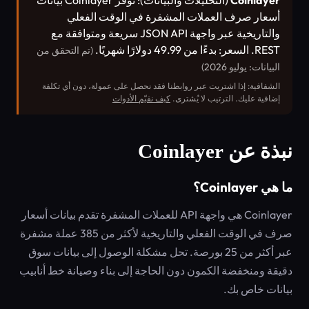
Coinlayer
(التحليلات والبيانات): توفر Coinlayer بيانات
أسعار صرف العملات المشفرة في الوقت الفعلي
والتاريخية عبر واجهة JSON API سريعة ومتوافقة مع
REST. السعر: بدءًا من 49.99 دولارًا شهريًا.
(تم التحقق من
البيانات: يوليو 2026)
الشفافية: إذا اشتريت عبر روابطنا فقد نحصل على عمولة، دون أي تكلفة
إضافية عليك. الترتيب لا يُشترى.
كيف نقيّم الأدوات
نبذة عن Coinlayer
ما هي Coinlayer؟
Coinlayer هي واجهة API للعملات المشفرة تقدم بيانات أسعار
صرف في الوقت الفعلي والتاريخية لأكثر من 385 عملة مشفرة
عبر أكثر من 25 بورصة. تحل مشكلة الوصول إلى بيانات سوق
دقيقة ومنخفضة الكمون دون الحاجة إلى بناء وصيانة خط أنابيب
بيانات خاص بك.