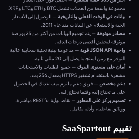
مجموعة واسعة من العملات تشمل BTC وETH وLTC وXRP.
بيانات في الوقت الفعلي والتاريخية
— الوصول إلى الأسعار
الحية والاستعلام عن البيانات منذ عام 2011.
مصادر موثوقة
— يتم تجميع البيانات من أكثر من 25 بورصة
موثوقة لتحقيق أقصى درجات الدقة.
واجهة JSON API قوية
— مدعومة ببنية تحتية سحابية عالية
التوفر مع زمن استجابة يصل إلى 20 مللي ثانية.
أمان على مستوى البنوك
— جميع الطلبات والاستجابات
مشفرة باستخدام تشفير HTTPS بمعدل 256 بت.
دعم مخصص
— فريق دعم ملتزم بمساعدتك في الحصول
على ما تحتاج إليه وقتما تحتاج إليه.
تصميم يركز على المطور
— نقاط نهاية RESTful مباشرة،
ووثائق تفاعلية، وأدلة تكامل.
تقييم SaaSpartout