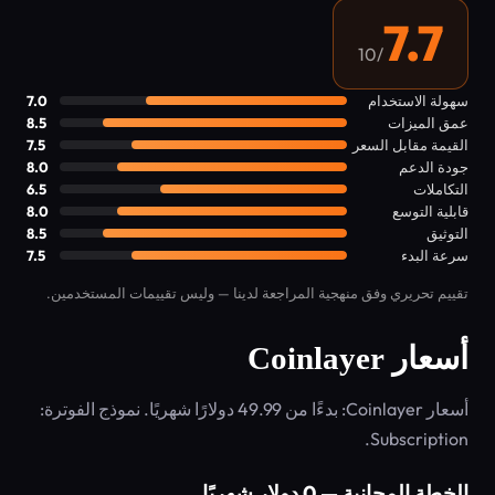
7.7
/10
سهولة الاستخدام
7.0
عمق الميزات
8.5
القيمة مقابل السعر
7.5
جودة الدعم
8.0
التكاملات
6.5
قابلية التوسع
8.0
التوثيق
8.5
سرعة البدء
7.5
تقييم تحريري وفق منهجية المراجعة لدينا — وليس تقييمات المستخدمين.
أسعار Coinlayer
أسعار Coinlayer: بدءًا من 49.99 دولارًا شهريًا. نموذج الفوترة:
Subscription.
الخطة المجانية — 0 دولار شهريًا