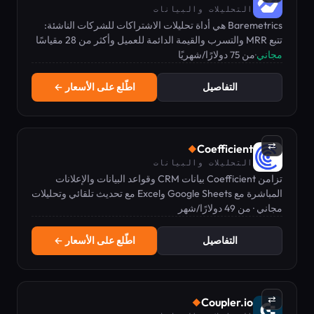
التحليلات والبيانات
Baremetrics هي أداة تحليلات الاشتراكات للشركات الناشئة:
تتبع MRR والتسرب والقيمة الدائمة للعميل وأكثر من 28 مقياسًا
مجاني
·
من 75 دولارًا/شهريًا
مع بيانات تُسحب مباشرة من Stripe والتكاملات الأخرى.
التفاصيل
اطّلع على الأسعار ←
⇄
Coefficient
◆
التحليلات والبيانات
تزامن Coefficient بيانات CRM وقواعد البيانات والإعلانات
المباشرة مع Google Sheets وExcel مع تحديث تلقائي وتحليلات
مجاني · من 49 دولارًا/شهر
ذكاء اصطناعي.
التفاصيل
اطّلع على الأسعار ←
⇄
Coupler.io
◆