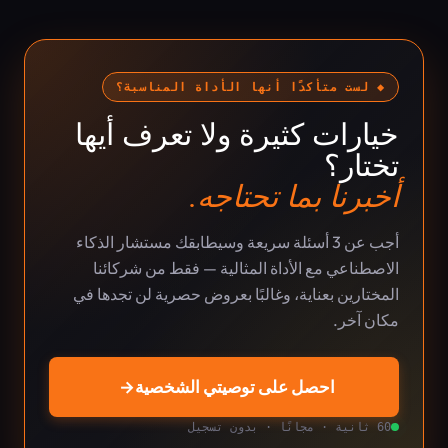
◆ لست متأكدًا أنها الأداة المناسبة؟
خيارات كثيرة ولا تعرف أيها
تختار؟
أخبرنا بما تحتاجه.
أجب عن 3 أسئلة سريعة وسيطابقك مستشار الذكاء
الاصطناعي مع الأداة المثالية — فقط من شركائنا
المختارين بعناية، وغالبًا بعروض حصرية لن تجدها في
مكان آخر.
احصل على توصيتي الشخصية
→
60 ثانية · مجانًا · بدون تسجيل