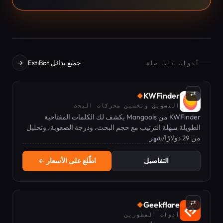
جميع بدائل EstiBot
→
أدوات ذات صلة
⇄
KWFinder
◆
التسويق وتحسين محركات البحث
KWFinder من Mangools يكشف لك الكلمات المفتاحية
الطويلة سهلة الترتيب مع حجم البحث، ودرجة الصعوبة، وتحليل
من 29 دولارًا/شهر
SERP الموضعي.
التفاصيل
اطّلع على الأسعار ←
⇄
Geekflare
◆
أدوات المطورين