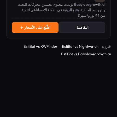
Babylovegrowth.ai يؤتمت محتوى تحسين محركات البحث
والروابط الخلفية وتتبع الرؤية في الذكاء الاصطناعي لتنمية
من 99 يورو/شهريًا
الزيارات العضوية تلقائيًا.
التفاصيل
اطّلع على الأسعار ←
قارن:
EstiBot vs Nightwatch
EstiBot vs KWFinder
EstiBot vs Babylovegrowth.ai