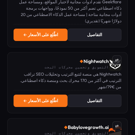
Geekflare تقدم أدوات مجانية لاختبار المواقع، ومساحة عمل
ذكاء اصطناعي تضم أكثر من 50 نموذجًا، وواجهات برمجة
تطبيقات للمطورين للسحب والبحث.
أدوات مجانية متاحة | مساحة عمل الذكاء الاصطناعي من 20
دولارًا شهريًا (تقديري)
التفاصيل
اطّلع على الأسعار ←
⇄
Nightwatch
◆
التسويق وتحسين محركات البحث
Nightwatch هي منصة لتتبع الترتيب وتحليلات SEO تراقب
الترتيب في أكثر من 170 محرك بحث ومنصة ذكاء اصطناعي.
من €79/شهر
التفاصيل
اطّلع على الأسعار ←
⇄
Babylovegrowth.ai
◆
التسويق وتحسين محركات البحث