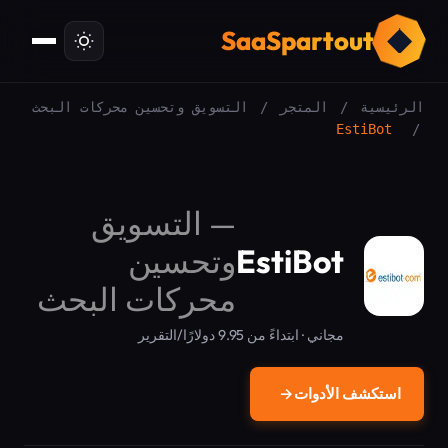
ت
SaaSpartout
الرئيسية
/
المتجر
/
التسويق وتحسين محركات البحث
EstiBot
/
—
التسويق
EstiBot
وتحسين
محركات البحث
مجاني · ابتداءً من 9.95 دولارًا/التقرير
استكشف الأدوات
→