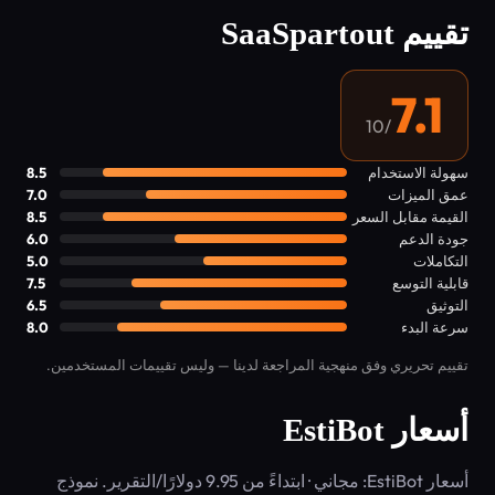
تقييم SaaSpartout
7.1
/10
سهولة الاستخدام
8.5
عمق الميزات
7.0
القيمة مقابل السعر
8.5
جودة الدعم
6.0
التكاملات
5.0
قابلية التوسع
7.5
التوثيق
6.5
سرعة البدء
8.0
تقييم تحريري وفق منهجية المراجعة لدينا — وليس تقييمات المستخدمين.
أسعار EstiBot
أسعار EstiBot: مجاني · ابتداءً من 9.95 دولارًا/التقرير. نموذج