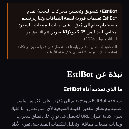
EstiBot
(التسويق وتحسين محركات البحث): تقدم
EstiBot تقييمات فورية لقيمة النطاقات وتقارير تقييم
باستخدام تعلم آلي مُدَرَّب على بيانات المبيعات. السعر:
مجاني · ابتداءً من 9.95 دولارًا/التقرير.
(تم التحقق من
البيانات: يوليو 2026)
الشفافية: إذا اشتريت عبر روابطنا فقد نحصل على عمولة، دون أي تكلفة
إضافية عليك. الترتيب لا يُشترى.
كيف نقيّم الأدوات
نبذة عن EstiBot
ما الذي تقدمه أداة EstiBot
تستخدم EstiBot نموذج تعلم آلي مُدَرَّب على أكثر من مليون
عملية بيع نطاق لتقدير القيمة السوقية لأي اسم نطاق. ما عليك
سوى كتابة عنوان URL لتحصل في ثوانٍ على نطاق سعري،
وبيانات مبيعات مماثلة، وتحليل للكلمات المفتاحية. تقوم الأداة