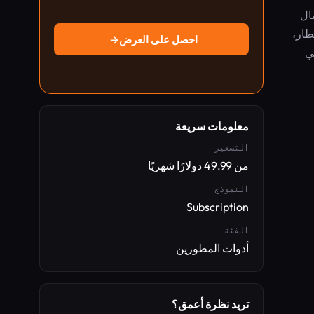
مال
طار،
احصل على العرض
→
ي
معلومات سريعة
التسعير
من 49.99 دولارًا شهريًا
النموذج
Subscription
الفئة
أدوات المطورين
تريد نظرة أعمق؟