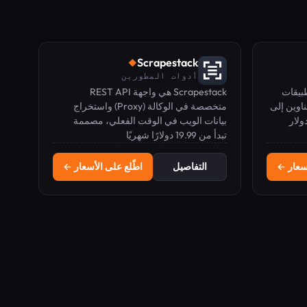
Scrapestack
◆
أدوات المطورين
 تطبيقات
Scrapestack هي واجهة REST API
ناوين إلى
متخصصة في الوكالة (Proxy) واستخراج
لار شهريًا (مجاني) أو 9.99 دولار
بيانات الويب في الوقت الفعلي، مصممة
تبدأ من 19.99 دولارًا شهريًا
للمطورين الذين يحتاجون إلى حل موثوق
وقابل للتطوير لجمع البيانات.
أسعار ←
التفاصيل
اطّلع على الأسعار ←