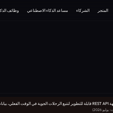
المتجر
الشركاء
مساعد الذكاء الاصطناعي
وظائف الذكا
(أدوات المطورين): Aviationstack هي واجهة REST API قابلة للتطوير لتتبع الرحلات الج
ليو 2026)