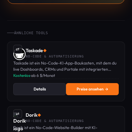
ÄHNLICHE TOOLS
⇄
Taskade
◆
NO-CODE & AUTOMATISIERUNG
Taskade ist ein No-Code-KI-App-Baukasten, mit dem du
live Dashboards, CRMs und Portale mit integrierten
Agenten und Automatisierung klonen, anpassen und
Kostenlos
·
ab 6 $/Monat
bereitstellen kannst.
Details
Preise ansehen →
⇄
Dorik
◆
NO-CODE & AUTOMATISIERUNG
Dorik ist ein No-Code-Website-Builder mit KI-