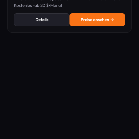
Unterstützung zu bauen.
Kostenlos · ab 20 $/Monat
Details
Preise ansehen →