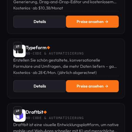
Generierung, Drag-and-Drop-Editor und kostenlosem
Hosting für unbegrenzte Seiten.
Kostenlos · ab $10,38/Monat
Details
Preise ansehen →
⇄
Typeform
◆
NO-CODE & AUTOMATISIERUNG
Erstellen Sie schön gestaltete, konversationelle
Formulare und Umfragen, die mehr Daten liefern – ganz
ohne Programmierkenntnisse.
Kostenlos · ab 28 €/Mon. (jährlich abgerechnet)
Details
Preise ansehen →
⇄
Draftbit
◆
NO-CODE & AUTOMATISIERUNG
Draftbit ist eine visuelle Entwicklungsplattform, um native
mobile und Web-Apps schneller mit KI und menschlicher