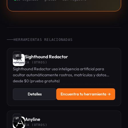
HERRAMIENTAS RELACIONADAS
⇄
Sighthound Redactor
IA (OTROS)
Sighthound Redactor usa inteligencia artificial para
ocultar automáticamente rostros, matrículas y datos
sensibles en videos, imágenes y audio.
desde $0 (prueba gratuita)
Detalles
Encuentra tu herramienta →
⇄
Anyline
IA (OTROS)