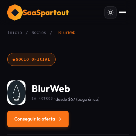
SaaSpartout
Inicio
/
Socios
/
BlurWeb
◆
SOCIO OFICIAL
BlurWeb
IA (OTROS)
desde $67 (pago único)
Conseguir la oferta
→