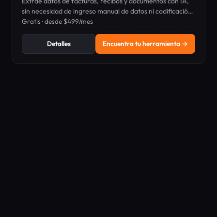
Extrae datos de facturas, recibos y documentos con IA,
sin necesidad de ingreso manual de datos ni codificación
personalizada.
Gratis · desde $499/mes
Detalles
Encuentra tu herramienta →