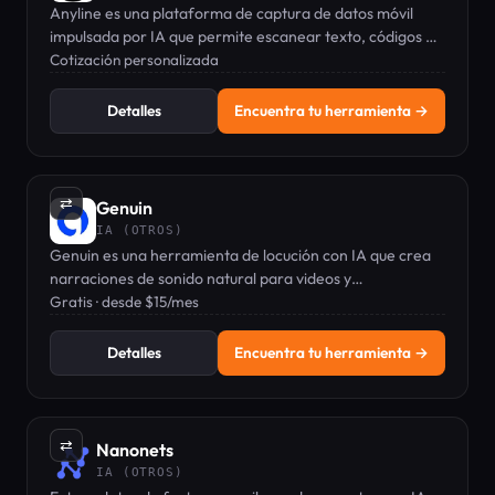
Anyline es una plataforma de captura de datos móvil
impulsada por IA que permite escanear texto, códigos de
barras y números al instante con la cámara del teléfono.
Cotización personalizada
Detalles
Encuentra tu herramienta →
⇄
Genuin
IA (OTROS)
Genuin es una herramienta de locución con IA que crea
narraciones de sonido natural para videos y
presentaciones a partir de texto.
Gratis · desde $15/mes
Detalles
Encuentra tu herramienta →
⇄
Nanonets
IA (OTROS)