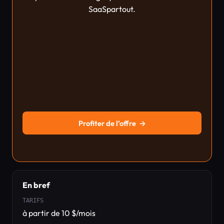
SaaSpartout.
Profiter de l’offre
→
En bref
TARIFS
à partir de 10 $/mois