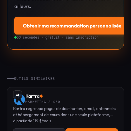
ailleurs.
Obtenir ma recommandation personnalisée
→
60 secondes · gratuit · sans inscription
OUTILS SIMILAIRES
⇄
Kartra
◆
MARKETING & SEO
Kartra regroupe pages de destination, email, entonnoirs
et hébergement de cours dans une seule plateforme,
avec un rédacteur IA intégré.
à partir de 119 $/mois