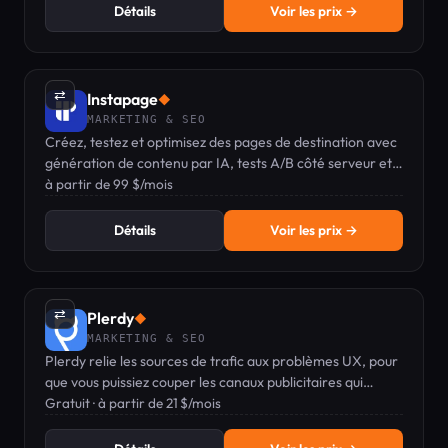
Détails
Voir les prix →
⇄
Instapage
◆
MARKETING & SEO
Créez, testez et optimisez des pages de destination avec
génération de contenu par IA, tests A/B côté serveur et
blocs réutilisables, le tout sur une seule plateforme.
à partir de 99 $/mois
Détails
Voir les prix →
⇄
Plerdy
◆
MARKETING & SEO
Plerdy relie les sources de trafic aux problèmes UX, pour
que vous puissiez couper les canaux publicitaires qui
génèrent des rage clicks et miser sur ceux qui attirent des
Gratuit · à partir de 21 $/mois
acheteurs.