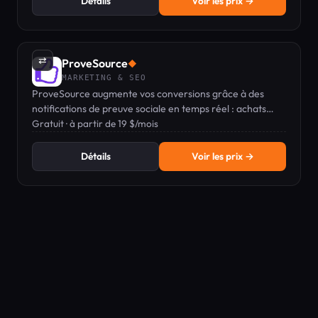
Détails
Voir les prix →
⇄
ProveSource
◆
MARKETING & SEO
ProveSource augmente vos conversions grâce à des
notifications de preuve sociale en temps réel : achats
récents, inscriptions et avis clients.
Gratuit · à partir de 19 $/mois
Détails
Voir les prix →