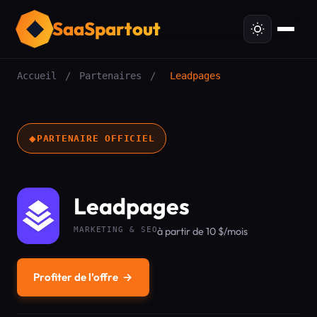
SaaSpartout
Accueil
/
Partenaires
/
Leadpages
◆
PARTENAIRE OFFICIEL
Leadpages
MARKETING & SEO
à partir de 10 $/mois
Profiter de l’offre
→