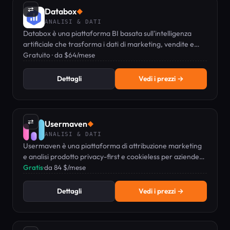
⇄
Databox
◆
ANALISI & DATI
Databox è una piattaforma BI basata sull'intelligenza
artificiale che trasforma i dati di marketing, vendite e
assistenza in dashboard e report istantanei.
Gratuito · da $64/mese
Dettagli
Vedi i prezzi →
⇄
Usermaven
◆
ANALISI & DATI
Usermaven è una piattaforma di attribuzione marketing
e analisi prodotto privacy-first e cookieless per aziende
SaaS B2B e agenzie.
Gratis
·
da 84 $/mese
Dettagli
Vedi i prezzi →