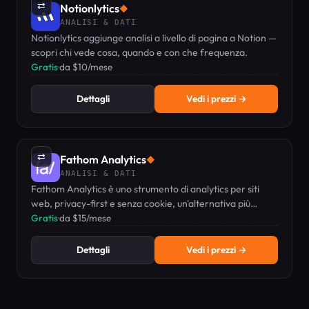
⇄
Notionlytics
◆
ANALISI & DATI
Notionlytics aggiunge analisi a livello di pagina a Notion —
scopri chi vede cosa, quando e con che frequenza.
Gratis
·
da $10/mese
Dettagli
Vedi i prezzi →
⇄
Fathom Analytics
◆
ANALISI & DATI
Fathom Analytics è uno strumento di analytics per siti
web, privacy-first e senza cookie, un'alternativa più
semplice a Google Analytics.
Gratis
·
da $15/mese
Dettagli
Vedi i prezzi →