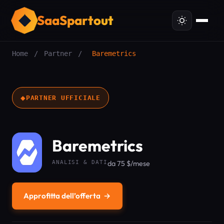
SaaSpartout
Home
/
Partner
/
Baremetrics
◆
PARTNER UFFICIALE
Baremetrics
ANALISI & DATI
da 75 $/mese
Approfitta dell’offerta
→