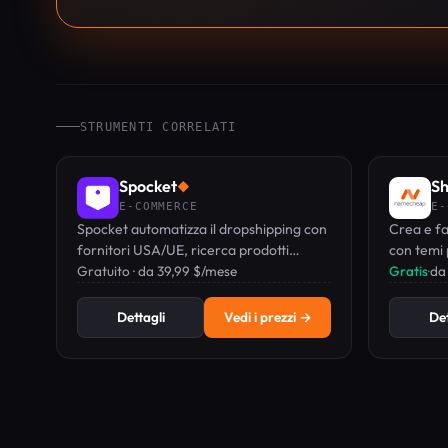
STRUMENTI CORRELATI
Spocket
Sh
◆
E-COMMERCE
E-
Spocket automatizza il dropshipping con
Crea e fa
fornitori USA/UE, ricerca prodotti
con temi p
tramite AI e nessun MOQ — usato da
Gratuito · da 39,99 $/mese
Sidekick 
Gratis
·
da
oltre 500.000 venditori, con un piano
da €25/me
gratuito per iniziare.
Dettagli
Vedi i prezzi →
Det