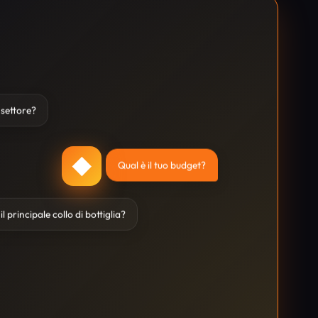
o settore?
◆
Qual è il tuo budget?
il principale collo di bottiglia?