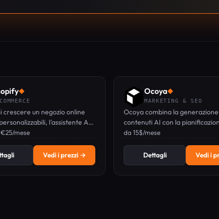
opify
Ocoya
◆
◆
COMMERCE
MARKETING & SEO
i crescere un negozio online
Ocoya combina la generazione 
ersonalizzabili, l'assistente AI
contenuti AI con la pianificazion
e la vendita multicanale. Piani
 €25/mese
i testi per e-commerce in un un
da 15$/mese
se, prova gratuita di 3 giorni.
pannello di controllo.
tagli
Vedi i prezzi →
Dettagli
Vedi i p