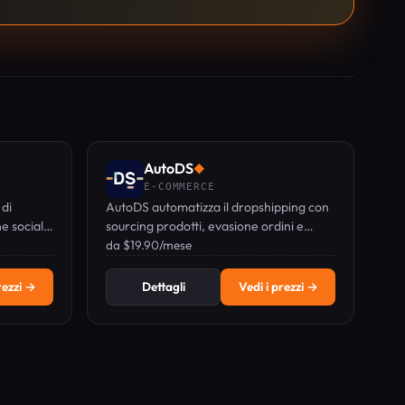
AutoDS
◆
E-COMMERCE
di
AutoDS automatizza il dropshipping con
e social e
sourcing prodotti, evasione ordini e
ico
monitoraggio prezzi, tutto in un unico
da $19.90/mese
pannello di controllo.
rezzi →
Dettagli
Vedi i prezzi →