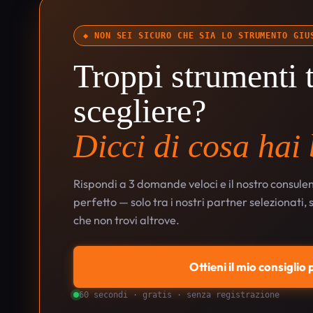
◆ NON SEI SICURO CHE SIA LO STRUMENTO GIU
Troppi strumenti t
scegliere?
Dicci di cosa hai
Rispondi a 3 domande veloci e il nostro consulen
perfetto — solo tra i nostri partner selezionati,
che non trovi altrove.
Ottieni il mio consiglio
60 secondi · gratis · senza registrazione