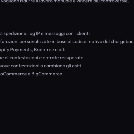
vogliono ridurre il lavoro manuale e vincere più controversie.
di spedizione, log IP e messaggi con i clienti
utazioni personalizzate in base al codice motivo del chargebac
pify Payments, Braintree e altri
ume di contestazioni e entrate recuperate
ove contestazioni o cambiano gli esiti
 WooCommerce e BigCommerce