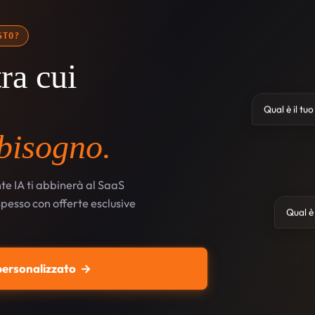
STO?
ra cui
Qual è il tu
 bisogno.
te IA ti abbinerà al SaaS
 spesso con offerte esclusive
Qual è 
 personalizzato
→