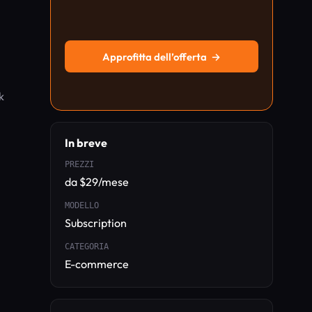
Approfitta dell’offerta
→
k
In breve
PREZZI
da $29/mese
MODELLO
Subscription
CATEGORIA
E-commerce