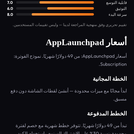
قابلية التوسع
7.0
التوثيق
6.0
سرعة البدء
8.0
تقييم تحريري وفق منهجية المراجعة لدينا — وليس تقييمات المستخدمين.
أسعار AppLaunchpad
أسعار AppLaunchpad: من 49 دولارًا شهريًا. نموذج الفوترة:
Subscription.
الخطة المجانية
ابدأ مجانًا مع ميزات محدودة — أنشئ لقطات الشاشة دون دفع
مسبق.
الخطط المدفوعة
تبدأ من 49 دولارًا شهريًا. تتوفر خطط شهرية مع خصم لفترة
محدودة بنسبة 30% على الاشتراك السنوي باستخدام الكود