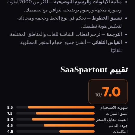
مكتبة الأيقونات والرسوم التوضيحية
— أكثر من 2000 أيقونة
وصورة متجهة ورسوم توضيحية تتوافق مع تصميمك.
تنسيق الخطوط
— تحكم في نوع الخط وحجمه ومحاذاته
لتعكس هوية تطبيقك.
الترجمة
— ترجم لقطات الشاشة للغات والمناطق المختلفة.
القياس التلقائي
— أنشئ جميع أحجام المتجر المطلوبة
تلقائيًا.
تقييم SaaSpartout
7.0
/10
سهولة الاستخدام
8.5
عمق الميزات
7.5
القيمة مقابل السعر
8.0
جودة الدعم
6.5
التكاملات
4.5