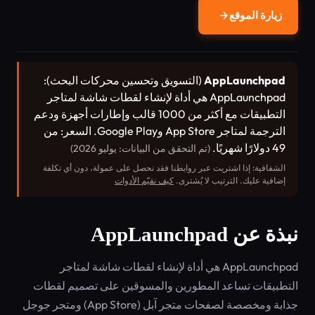
زيارة الموقع
→
AppLaunchpad
(التسويق وتحسين محركات البحث):
AppLaunchpad هي أداة لإنشاء لقطات شاشة لمتاجر
التطبيقات مع أكثر من 1000 قالب وإطارات أجهزة ودعم
الترجمة لمتاجر App Store وGoogle Play. السعر: من
49 دولارًا شهريًا.
(تم التحقق من البيانات: يوليو 2026)
الشفافية: إذا اشتريت عبر روابطنا فقد نحصل على عمولة، دون أي تكلفة
إضافية عليك. الترتيب لا يُشترى.
كيف نقيّم الأدوات
نبذة عن AppLaunchpad
AppLaunchpad هي أداة لإنشاء لقطات شاشة لمتاجر
التطبيقات تساعد المطورين والمسوقين على تصميم لقطات
جذابة ومخصصة لصفحات متجر آبل (App Store) ومتجر جوجل