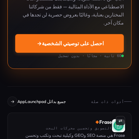
الاصطناعي مع الأداة المثالية — فقط من شركائنا
المختارين بعناية، وغالبًا بعروض حصرية لن تجدها في
مكان آخر.
احصل على توصيتي الشخصية
→
60 ثانية · مجانًا · بدون تسجيل
جميع بدائل AppLaunchpad
→
أدوات ذات صلة
⇄
Frase
◆
التسويق وتحسين محركات البحث
Frase هي منصة SEO وGEO وكيلية تبحث وتكتب وتحسن