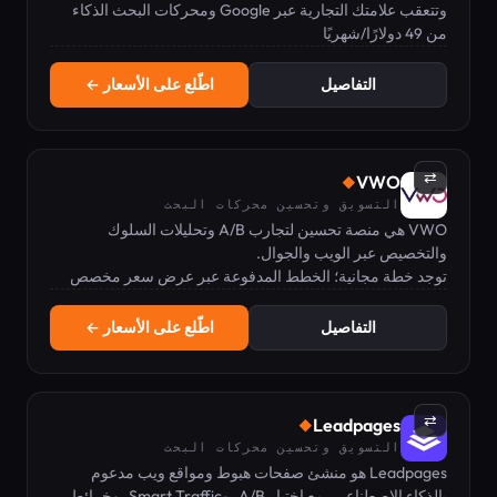
وتتعقب علامتك التجارية عبر Google ومحركات البحث الذكاء
من 49 دولارًا/شهريًا
الاصطناعي.
التفاصيل
اطّلع على الأسعار ←
⇄
VWO
◆
التسويق وتحسين محركات البحث
VWO هي منصة تحسين لتجارب A/B وتحليلات السلوك
والتخصيص عبر الويب والجوال.
توجد خطة مجانية؛ الخطط المدفوعة عبر عرض سعر مخصص
التفاصيل
اطّلع على الأسعار ←
⇄
Leadpages
◆
التسويق وتحسين محركات البحث
Leadpages هو منشئ صفحات هبوط ومواقع ويب مدعوم
بالذكاء الاصطناعي، مع اختبار A/B، وSmart Traffic، وخرائط