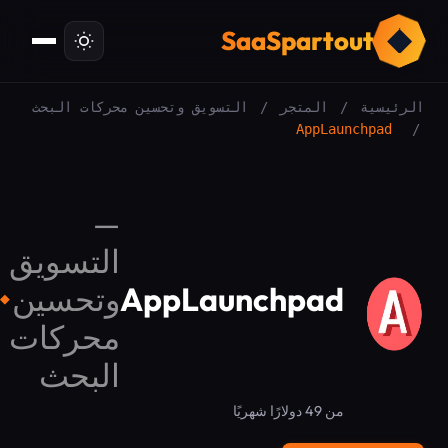
ت
SaaSpartout
الرئيسية
/
المتجر
/
التسويق وتحسين محركات البحث
AppLaunchpad
/
—
التسويق
AppLaunchpad
وتحسين
◆
محركات
البحث
من 49 دولارًا شهريًا