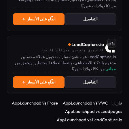
من 10 دولارات شهريًا
حرارية، وبدون حدود على حركة المرور في أي خطة.
التفاصيل
اطّلع على الأسعار ←
⇄
LeadCapture.io
◆
التسويق وتحسين محركات البحث
LeadCapture.io هو منشئ مسارات تحويل عملاء محتملين
مدعوم بالذكاء الاصطناعي، يلتقط العملاء المحتملين ويحقق من
مجاني
·
من 159 دولارًا شهريًا
صحتهم ويؤهلهم في مكان واحد.
التفاصيل
اطّلع على الأسعار ←
قارن:
AppLaunchpad vs VWO
AppLaunchpad vs Frase
AppLaunchpad vs Leadpages
AppLaunchpad vs LeadCapture.io