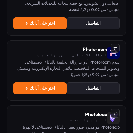
أضعاف دون تشويش، مع خطة مجانية للتعديلات السريعة.
مجاني · من 0.02 دولار/النقطة
التفاصيل
اعثر على أداتك ←
⇄
Photoroom
الذكاء الاصطناعي للصور والفيديو
يقدم Photoroom أدوات إزالة الخلفية بالذكاء الاصطناعي
وتصوير المنتجات المخصصة لبائعي التجارة الإلكترونية ومنشئي
المحتوى.
مجاني · من 9.99 دولارًا شهريًا
التفاصيل
اعثر على أداتك ←
⇄
Photoleap
التصميم والإبداع
Photoleap هو محرر صور يعمل بالذكاء الاصطناعي لأجهزة