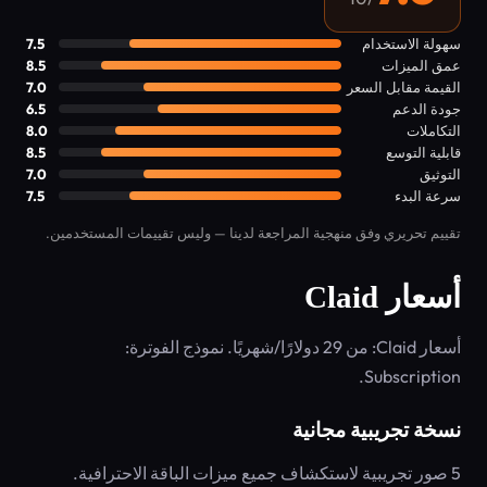
سهولة الاستخدام
7.5
عمق الميزات
8.5
القيمة مقابل السعر
7.0
جودة الدعم
6.5
التكاملات
8.0
قابلية التوسع
8.5
التوثيق
7.0
سرعة البدء
7.5
تقييم تحريري وفق منهجية المراجعة لدينا — وليس تقييمات المستخدمين.
أسعار Claid
أسعار Claid: من 29 دولارًا/شهريًا. نموذج الفوترة:
Subscription.
نسخة تجريبية مجانية
5 صور تجريبية لاستكشاف جميع ميزات الباقة الاحترافية.