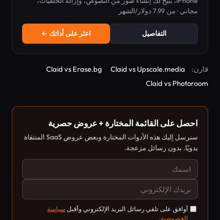
iPhone، يتيح لك إنشاء صور من النصوص، وإزالة الخلفيات،
مجاني · من 7.99 دولار/الشهر
وتطبيق فلاتر فنية.
التفاصيل
اعثر على أداتك ←
قارن:
Claid vs Upscale.media
Claid vs Erase.bg
Claid vs Photoroom
احصل على القائمة المختارة + عروض حصرية
سنرسل إليك هذه الأدوات المختارة وبعض عروض SaaS المنتقاة
يدويًا. بدون رسائل مزعجة.
أوافق على تلقي رسائل البريد الإلكتروني وأقبل
سياسة
الخصوصية
.