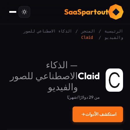
ت
SaaSpartout
الرئيسية
/
المتجر
/
الذكاء الاصطناعي للصور
والفيديو
/
Claid
—
الذكاء
Claid
الاصطناعي للصور
والفيديو
من 29 دولارًا/شهريًا
استكشف الأدوات
→