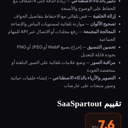
تكبير بالذكاء الاصطناعي
— زيادة الدقة حتى 4 أضعاف مع
الحفاظ على الوضوح والأنسجة
إزالة الخلفية
— قص تلقائي مع الاحتفاظ بتفاصيل الحواف
تصحيح الألوان
— موازنة تلقائية لمستويات البياض والإضاءة
المعالجة المجمعة
— رفع مجلدات أو الاتصال عبر API للمهام
الجماعية
تحسين التنسيق
— إخراج بصيغ WebP أو JPEG أو PNG
بجودة قابلة للتعديل
مراقبة الصور
— وضع علامات تلقائية على الصور الباهتة أو
منخفضة الجودة
التصوير والأزياء بالذكاء الاصطناعي
— إنشاء خلفيات حياتية
وصور منتجات على عارضات
تقييم SaaSpartout
7.6
/10