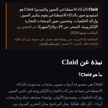
Claid
(الذكاء الاصطناعي للصور والفيديو): Claid هو
استوديو صور بالذكاء الاصطناعي يقوم بتكبير الصور،
وإزالة الخلفيات، وتحسين صور المنتجات للتجارة
الإلكترونية. السعر: من 29 دولارًا/شهريًا.
(تم التحقق من
البيانات: يونيو 2026)
الشفافية: إذا اشتريت عبر روابطنا فقد نحصل على عمولة، دون أي تكلفة
إضافية عليك. الترتيب لا يُشترى.
كيف نقيّم الأدوات
نبذة عن Claid
ما هو Claid؟
Claid هي مجموعة أدوات تصوير منتجات مدعومة بالذكاء
الاصطناعي تساعد شركات التجارة الإلكترونية في تكبير الصور،
وإزالة الخلفيات، وتصحيح الألوان، وإنشاء مشاهد حياة وعارضات
أزياء – كل ذلك تلقائيًا. يحل البرنامج محل التحرير اليدوي من