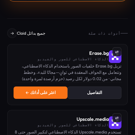
جميع بدائل Claid
→
أدوات ذات صلة
⇄
Erase.bg
الذكاء الاصطناعي للصور والفيديو
تزيل Erase.bg خلفيات الصور باستخدام الذكاء الاصطناعي،
وتتعامل مع الحواف المعقدة في ثوانٍ—مجانًا للبدء، وخطط
مجاني · من 0.02 دولار لكل رصيد (حزم أرصدة لمرة واحدة)
مدفوعة للاستخدام المكثف.
التفاصيل
اعثر على أداتك ←
⇄
Upscale.media
الذكاء الاصطناعي للصور والفيديو
تستخدم Upscale.media الذكاء الاصطناعي لتكبير الصور حتى 8