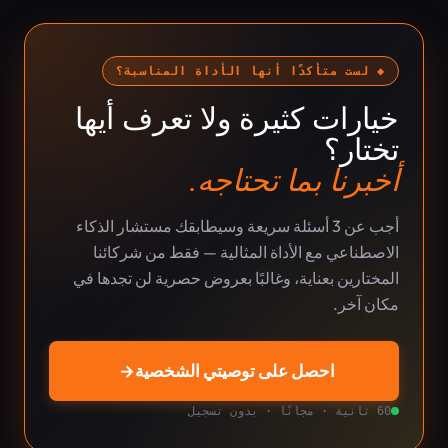
◆ لست متأكدًا أنها الأداة المناسبة؟
خيارات كثيرة ولا تعرف أيها
تختار؟
أخبرنا بما تحتاجه.
أجب عن 3 أسئلة سريعة وسيطابقك مستشار الذكاء
الاصطناعي مع الأداة المثالية — فقط من شركائنا
المختارين بعناية، وغالبًا بعروض حصرية لن تجدها في
مكان آخر.
احصل على توصيتي الشخصية
→
60 ثانية · مجانًا · بدون تسجيل