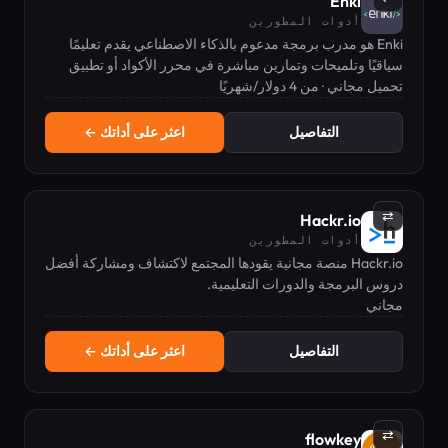
Enki
أدوات المطورين
Enki هو مدرب برمجة مدعوم بالذكاء الاصطناعي يقدم تعليمًا
سياقيًا وتلميحات وتمارين مباشرة في محرر الأكواد أو تطبيق
الجوال.
تحميل مجاني · من 4 دولار/شهريًا
التفاصيل
اعثر على أداتك ←
⇄
Hackr.io
أدوات المطورين
Hackr.io منصة مجانية يقودها المجتمع لاكتشاف ومشاركة أفضل
دروس البرمجة والدورات التعليمية.
مجاني
التفاصيل
اعثر على أداتك ←
⇄
flowkey