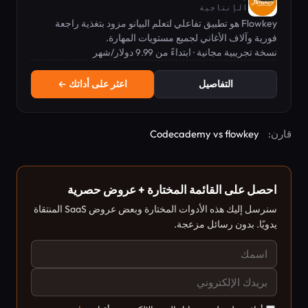
الإنتاجية
Flowkey هو تطبيق تفاعلي لتعلم البيانو مزود بتغذية راجعة
فورية وآلاف الأغاني لجميع مستويات المهارة.
نسخة تجريبية مجانية · ابتداءً من 9.99 دولار/شهر
التفاصيل
اعثر على أداتك ←
قارن:
Codecademy vs flowkey
احصل على القائمة المختارة + عروض حصرية
سنرسل إليك هذه الأدوات المختارة وبعض عروض SaaS المنتقاة
يدويًا. بدون رسائل مزعجة.