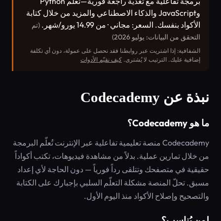
برمجة تفاعلية مع تغذية راجعة فورية—تعلّم Python
وJavaScript والذكاء الاصطناعي والمزيد من خلال كتابة
الأكواد بنفسك. السعر: مجاني · من 14.99 يورو/شهر.
(تم
التحقق من البيانات: يوليو 2026)
الشفافية: إذا اشتريت عبر روابطنا فقد نحصل على عمولة، دون أي تكلفة
إضافية عليك. الترتيب لا يُشترى.
كيف نقيّم الأدوات
نبذة عن Codecademy
ما هو Codecademy؟
Codecademy منصة تعليمية تفاعلية عبر الإنترنت تُعلّم البرمجة
من خلال تمارين عملية. بدلاً من مشاهدة فيديوهات، تكتب أكواداً
حقيقية في متصفحك وتتلقى رداً فورياً — دون الحاجة لأي إعداد
مسبق. تحلّ المنصة مشكلة التعلّم السلبي بإجبارك على الكتابة
والتصحيح وإصلاح الأكواد منذ اليوم الأول.
لمن يُناسب؟