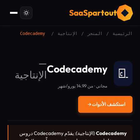
ت
SaaSpartout
الرئيسية
/
المتجر
/
الإنتاجية
/
Codecademy
—
Codecademy
الإنتاجية
مجاني · من 14.99 يورو/شهر
استكشف الأدوات
→
Codecademy
(الإنتاجية): يقدّم Codecademy دروس