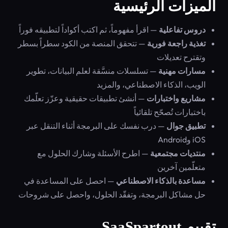
الميزات الرئيسية
دروس تفاعلية
— اقرأ مفهوماً، ثم اكتب أكواداً لتطبيقه فوراً
تغذية راجعة فورية
— تتحقق المنصة من الكود سطراً بسطر
وتقترح تعديلات
مسارات مهنية
— تسلسلات منسَّقة لعلم البيانات، تطوير
الويب، الذكاء الاصطناعي، والمزيد
مشاريع واختبارات
— أنشئ تطبيقات حقيقية وعزّز تعلّمك
باختبارات تُصحّح تلقائياً
تطبيق جوال
— درب نفسك على البرمجة أثناء التنقل عبر
iOS وAndroid
منتديات مجتمعية
— اطرح الأسئلة وشارك الحلول مع
متعلّمين آخرين
مساعدة بالذكاء الاصطناعي
— احصل على المساعدة في
حل مشاكل البرمجة، وتفقّد الحلول، واحصل على شروحات
تقييم SaaSpartout