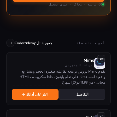
60 ثانية · مجانًا · بدون تسجيل
جميع بدائل Codecademy
→
أدوات ذات صلة
⇄
Mimo
أدوات المطورين
يقدم Mimo دروس برمجة تفاعلية صغيرة الحجم ومشاريع
واقعية لمساعدتك على تعلم بايثون، جافا سكريبت، HTML،
CSS، والمزيد.
مجاني · من 11.99 دولارًا شهريًا
التفاصيل
اعثر على أداتك ←
⇄