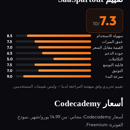
7.3
/10
سهولة الاستخدام
8.5
عمق الميزات
7.5
القيمة مقابل السعر
7.0
جودة الدعم
6.5
التكاملات
5.0
قابلية التوسع
7.5
التوثيق
7.0
سرعة البدء
9.0
تقييم تحريري وفق منهجية المراجعة لدينا — وليس تقييمات المستخدمين.
أسعار Codecademy
أسعار Codecademy: مجاني · من 14.99 يورو/شهر. نموذج
الفوترة: Freemium.