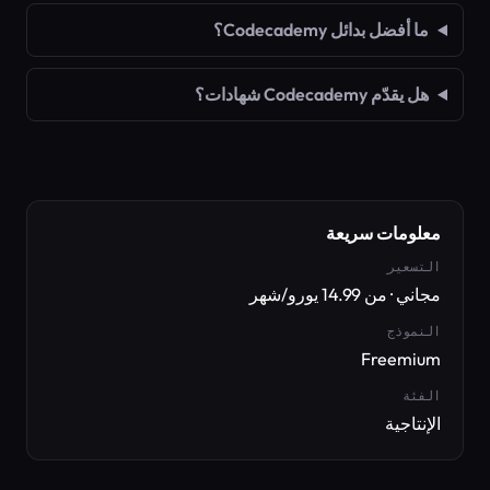
ما أفضل بدائل Codecademy؟
هل يقدّم Codecademy شهادات؟
معلومات سريعة
التسعير
مجاني · من 14.99 يورو/شهر
النموذج
Freemium
الفئة
الإنتاجية