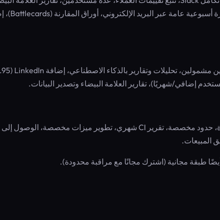
دفع شهري. يشمل جميع القنوات باستثناء التقييمات، تتبع تويتر، تكامل Slack، تتبع تقييمات العملاء، عدة مستخدمين، تقارير العلامة ال
وتصدير البيانات، تكامل Zapier، تقرير بريد إلكتروني يو
دفع شهري. كل ما في خطة Business بالإضافة إلى 5 مستخدمين مشمولين، تحليلات وتقارير ب