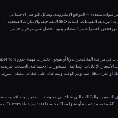
سويقي لمنافسيك عبر قنوات متعددة — المواقع الإلكترونية، وسائل التواصل الاجتماعي
(فيسبوك، تويتر، لينكد إن، إنستغرام، تيك توك)، الإعلانات، النشرات البريدية، التقييمات، كلمات SEO المفتاحية، والإشارات الصحفية —
دلاً من فحص العشرات من المصادر يدويًا، تحصل على موجز واحد من
غالبًا ما يضيع فرق التسويق ومديرو المنتجات والمؤسسون ساعات في مراقبة المنافسين يدويًا
ت الأسعار، الإعلانات الإبداعية، المنشورات الاجتماعية، الحملات البريدية،
تفاعل بشكل أسرع.
سويق، والوكالات التي تحتاج إلى معلومات استخباراتية تنافسية مست
عبر قنوات متعددة. ليس مثاليًا للمؤسسات التي تتطلب تكاملات API مخصصة عميقة أو نشرًا