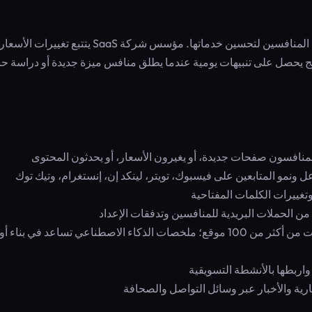
وكالة تسويق تراقب رحلات الإعداد عبر البريد الإلكتروني لعملاء المنافسين لتحسين خدماتها. مؤسس شركة SaaS ي
ج يحصل على تنبيهات يومية عندما يطلق منافس ميزة جديدة أو دراسة حا
نافسون صفحات جديدة، أو يغيرون الأسعار، أو يحدثون المحتوى
 ونمو المتابعين على فيسبوك، تويتر، لينكد إن، إنستغرام، وتيك توك
وتغييرات الكلمات المفتاحية
ن الحملات البريدية للمنافسين وتدفقات الإعداد
— راقب التقييمات من أكثر من 100 موقع؛ ملخصات الذكاء الاصطناعي تساعد في بناء 
اربطها بالأنشطة التسويقية
ارية والأخبار عبر وسائل التواصل والصحافة