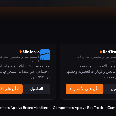
Minter.io
RedTra
◆
◆
سويق وتحسين محركات
التسويق وتحسين محركا
حث
البحث
ة من الإعلانات المدفوعة
توفر Minter.io تحليلات متكاملة
تابعين والزيارات العضوية وحسّنها
الاجتماعي عبر منصات إنستغرام، تي
 مخصص
كم إسناد فورية.
من €19/شهر
إكس (تويتر سابقًا)، لينكد إن، فيسبو
صيل
اطّلع على الأسعار ←
التفاصيل
اطّلع على ال
itors App vs BrandMentions
Competitors App vs RedTrack
Comp