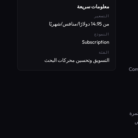
معلومات سريعة
التسعير
من 14.95 دولارًا/منافس/شهريًا
النموذج
Subscription
الفئة
التسويق وتحسين محركات البحث
 أو يفوتون تغييرات مهمة. يقوم Competitors
مرة
 محليًا مخصصًا (قد تسد خطة Custom بعض