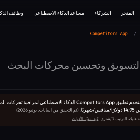
المتجر
الشركاء
مساعد الذكاء الاصطناعي
وظائف الذكا
Competitors App
/
لتسويق وتحسين محركات البحث
(التسويق وتحسين محركات البحث): يستخدم تطبيق Competitors App 
ًا.
(تم التحقق من البيانات: يونيو 2026)
 عليك. الترتيب لا يُشترى.
كيف نقيّم الأدوات