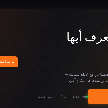
عرف أيها
ما ميزانيتك
لاصطناعي مع الأداة المثالية —
ة لن تجدها في مكان آخر.
60 ثانية · مجانًا · بدون تسجيل