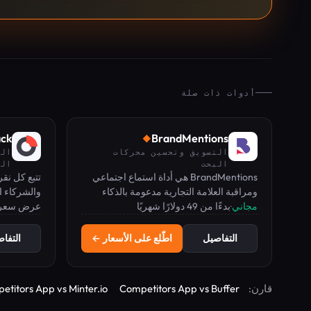
أدوات ذات صلة
ck
BrandMentions
◆
التسويق وتحسين محركات
الت
البحث
الب
BrandMentions هي أداة استماع اجتماعي
تتبع كل نقر
ومراقبة العلامة التجارية مدعومة بالذكاء
والشركاء ال
مجاني
·
بدءًا من 49 دولارًا شهريًا
الاصطناعي لتتبع الإشارات والمشاعر
عرض سعر
في لوحة تح
والمنافسين في الوقت الفعلي.
التفاصيل
اطّلع على الأسعار ←
التفا
قارن:
Competitors App vs Buffer
etitors App vs Minter.io