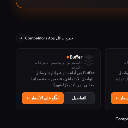
جميع بدائل Competitors App
→
Buffer
◆
ت
التسويق وتحسين محركات
البحث
 للتواصل
Buffer هي أداة جدولة وإدارة لوسائل
ك توك،
التواصل الاجتماعي، تتضمن خطة مجانية
ك وثريدز.
مجاني · من 6 دولارًا شهريًا
وباقات مدفوعة تبدأ من 6 دولارات شهريًا.
أسعار ←
التفاصيل
اطّلع على الأسعار ←
Compet