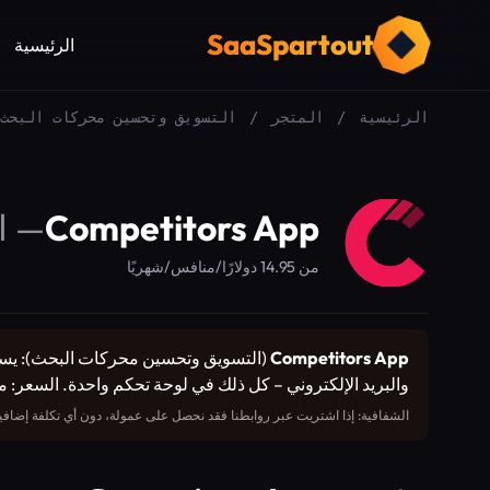
SaaSpartout
الرئيسية
الرئيسية
/
المتجر
/
التسويق وتحسين محركات البحث
Competitors App
—
ا
من 14.95 دولارًا/منافس/شهريًا
Competitors App
والبريد الإلكتروني – كل ذلك في لوحة تحكم واحدة. السعر: من 14.95 دولارًا/منافس/شهري
الشفافية: إذا اشتريت عبر روابطنا فقد نحصل على عمولة، دون أي تكلفة إضافية