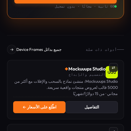
60 ثانية · مجانًا · بدون تسجيل
جميع بدائل Device Frames
→
أدوات ذات صلة
⇄
Mockuuups Studio
◆
التصميم والإبداع
Mockuuups Studio: منشئ نماذج بالسحب والإفلات مع أكثر من
5000 قالب لعروض منتجات واقعية سريعة.
مجاني · من 15 دولارًا/شهريًا
التفاصيل
اطّلع على الأسعار ←