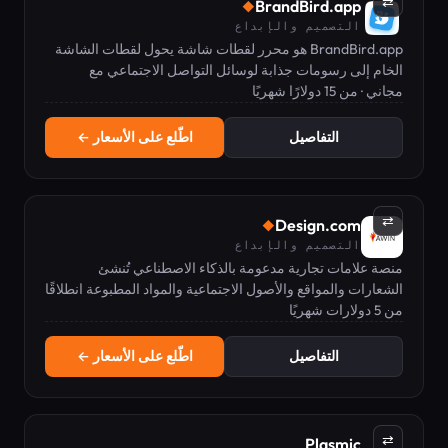
⇄
BrandBird.app
◆
التصميم والإبداع
BrandBird.app هو محرر لقطات شاشة يحول لقطات الشاشة
الخام إلى رسومات جذابة لوسائل التواصل الاجتماعي مع
مجاني · من 15 دولارًا شهريًا
خلفيات وتأثيرات ثلاثية الأبعاد ونماذج أجهزة.
التفاصيل
اطّلع على الأسعار ←
⇄
Design.com
◆
التصميم والإبداع
منصة علامات تجارية مدعومة بالذكاء الاصطناعي تُنشئ
الشعارات والمواقع والأصول الاجتماعية والمواد المطبوعة انطلاقًا
من 5 دولارات شهريًا
من اسم النشاط التجاري.
التفاصيل
اطّلع على الأسعار ←
⇄
Plasmic