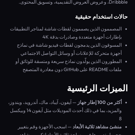
Dribbble، وعروض العروض التقديمية، وتسويق المحتوى.
حالات استخدام حقيقية
المصممون الذين يصممون لقطات شاشة لمتاجر التطبيقات
بإطارات أجهزة متعددة وصادرات بدقة 4K
المسوقون الذين يدمجون لقطات فيديو شاشة في نماذج
أجهزة متحركة للإعلانات أو وسائل التواصل الاجتماعي
المطورون الذين يولّدون نماذج سريعة ومتسقة للوثائق أو
ملفات README على GitHub دون مغادرة المتصفح
الميزات الرئيسية
أكثر من 100 إطار جهاز
— آيفون، آيباد، ماك، أندرويد، ويندوز،
والمزيد، بما في ذلك أحدث الموديلات مثل آيفون 14 وبيكسل
8
منشئ مشاهد ثلاثية الأبعاد
— اسحب الأجهزة وقم بتغيير
حجمها وتدويرها في مساحة ثلاثية الأبعاد لتكوين مشاهد