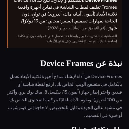
Device Frames
(التصميم والإبداع): تتيح لك أداة Device
Frames تغليف لقطات الشاشة في نماذج أجهزة واقعية
ثلاثية الأبعاد (آيفون، آيباد، ماك، أندرويد) في ثوانٍ، دون
الحاجة لمهارات تصميم. السعر: مجاني · من 19 دولارًا/
شهرًا.
(تم التحقق من البيانات: يوليو 2026)
الشفافية: إذا اشتريت عبر روابطنا فقد نحصل على عمولة، دون أي تكلفة
إضافية عليك. الترتيب لا يُشترى.
كيف نقيّم الأدوات
نبذة عن Device Frames
Device Frames هي أداة لإنشاء نماذج أجهزة ثلاثية الأبعاد تعمل
بالكامل في متصفح الويب الخاص بك. ارفع لقطة شاشة أو
فيديو، واختر إطار جهاز (آيفون 15، بيكسل 8، ماك بوك برو، وأكثر
من 100 آخرين)، وتقوم الأداة تلقائيًا بتركيب المحتوى الخاص بك
في مشهد عالي الجودة وقابل للتخصيص. لا حاجة إلى فوتوشوب
أو خبرة في التصميم.