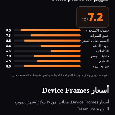
7.2
/10
سهولة الاستخدام
9.0
عمق الميزات
7.5
القيمة مقابل السعر
8.5
جودة الدعم
6.0
التكاملات
4.5
قابلية التوسع
7.0
التوثيق
6.5
سرعة البدء
8.5
تقييم تحريري وفق منهجية المراجعة لدينا — وليس تقييمات المستخدمين.
أسعار Device Frames
أسعار Device Frames: مجاني · من 19 دولارًا/شهرًا. نموذج
الفوترة: Freemium.