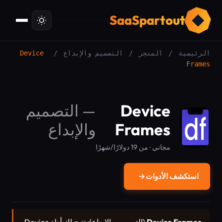
ت
SaaSpartout
الرئيسية
/
المتجر
/
التصميم والإبداع
/
Device
Frames
Device
—
التصميم
Frames
والإبداع
مجاني · من 19 دولارًا/شهرًا
استكشف الأدوات
→