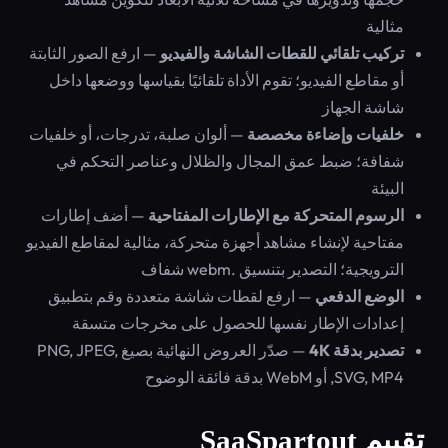
مثالية
تركيب تلقائي للقطات الشاشة والفيديو
— ارفع الصور الثابتة
أو مقاطع الفيديو؛ تقوم الأداة تلقائيًا بقياسها ووضعها داخل
شاشة الجهاز
خلفيات وإضاءة مخصصة
— ألوان صلبة، تدرجات، أو خلفيات
شفافة؛ ضبط عمق المجال والظلال وعناصر التحكم في
البيئة
الرسوم المتحركة مع الإطارات المفتاحية
— أضف إطارات
مفتاحية لإنشاء مشاهد أجهزة متحركة، مثالية لمقاطع الفيديو
الترويجية؛ التصدير بتنسيق .webm شفاف
الوضع الدفعي
— ارفع لقطات شاشة متعددة وقم بتطبيق
إعدادات الإطار نفسها للحصول على مخرجات متسقة
تصدير بدقة 4K
— صدّر العروض النهائية بصيغ PNG, JPEG,
SVG, MP4, أو WebM بدقة فائقة الوضوح
تقييم SaaSpartout