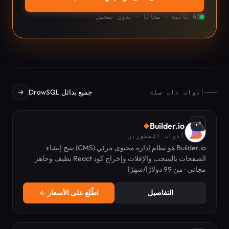
60 ثانية · مجانًا · بدون تسجيل
جميع بدائل DrawSQL
→
أدوات ذات صلة
⇄
Builder.io
◆
أدوات المطورين
Builder.io هو نظام إدارة محتوى مرئي (CMS) يتيح إنشاء
الصفحات بالسحب والإفلات وإخراج كود React نظيف وجاهز
للإنتاج.
مجاني · من 99 دولارًا/شهرًا
التفاصيل
اطّلع على الأسعار ←