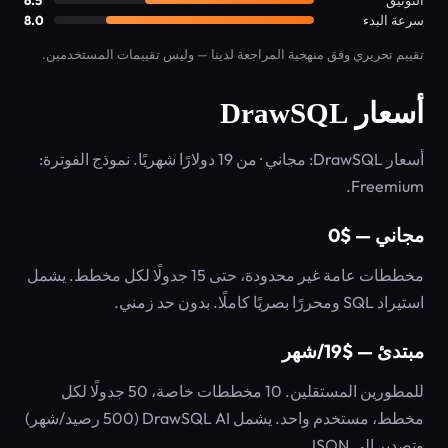
التوثيق
6.5
سرعة البدء
8.0
تقييم تحريري وفق منهجية المراجعة لدينا — وليس تقييمات المستخدمين.
أسعار DrawSQL
أسعار DrawSQL: مجاني · من 19 دولارًا شهريًا. نموذج الفوترة:
Freemium.
مجاني — $0
مخططات عامة غير محدودة، حتى 15 جدولًا لكل مخطط. يشمل
استيراد SQL ومحررًا بصريًا كاملًا. بدون حد زمني.
مبتدئ — $19/شهر
للمطورين المستقلين. 10 مخططات خاصة، 50 جدولًا لكل
مخطط، مستخدم واحد. يشمل DrawSQL AI (500 رصيد/شهر)
وتصدير إلى JSON.