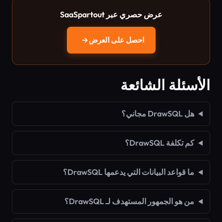
عرض حصري عبر SaaSpartout
احصل على العرض
→
الأسئلة الشائعة
هل DrawSQL مجاني؟
كم تكلفة DrawSQL؟
ما قواعد البيانات التي يدعمها DrawSQL؟
من هو الجمهور المستهدف لـ DrawSQL؟