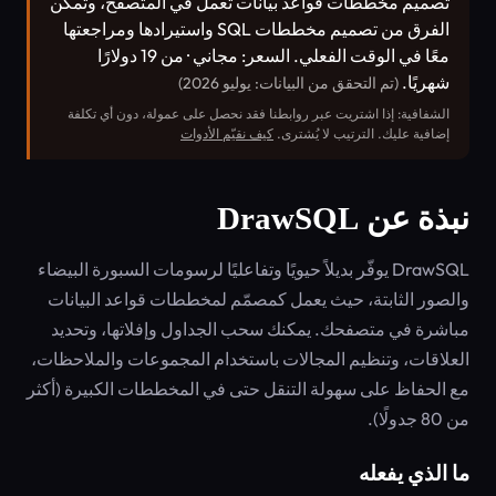
تصميم مخططات قواعد بيانات تعمل في المتصفح، وتمكّن
الفرق من تصميم مخططات SQL واستيرادها ومراجعتها
معًا في الوقت الفعلي. السعر: مجاني · من 19 دولارًا
شهريًا.
(تم التحقق من البيانات: يوليو 2026)
الشفافية: إذا اشتريت عبر روابطنا فقد نحصل على عمولة، دون أي تكلفة
إضافية عليك. الترتيب لا يُشترى.
كيف نقيّم الأدوات
نبذة عن DrawSQL
DrawSQL يوفّر بديلاً حيويًا وتفاعليًا لرسومات السبورة البيضاء
والصور الثابتة، حيث يعمل كمصمّم لمخططات قواعد البيانات
مباشرة في متصفحك. يمكنك سحب الجداول وإفلاتها، وتحديد
العلاقات، وتنظيم المجالات باستخدام المجموعات والملاحظات،
مع الحفاظ على سهولة التنقل حتى في المخططات الكبيرة (أكثر
من 80 جدولًا).
ما الذي يفعله