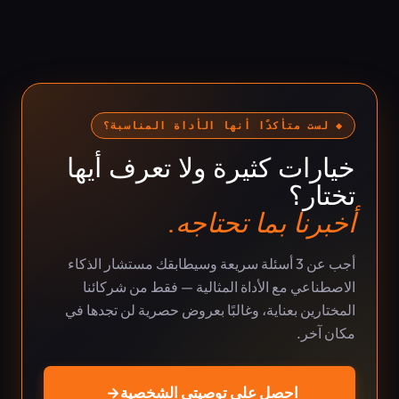
◆ لست متأكدًا أنها الأداة المناسبة؟
خيارات كثيرة ولا تعرف أيها
تختار؟
أخبرنا بما تحتاجه.
أجب عن 3 أسئلة سريعة وسيطابقك مستشار الذكاء
الاصطناعي مع الأداة المثالية — فقط من شركائنا
المختارين بعناية، وغالبًا بعروض حصرية لن تجدها في
مكان آخر.
احصل على توصيتي الشخصية
→