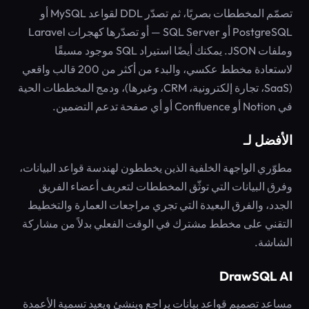
تصمّم المخططات بصريًا، ثم تصدّر DDL لقواعد MySQL أو
PostgreSQL أو SQL Server — أو تصدّرها كهجرات Laravel
وملفات JSON. يمكنك أيضًا استيراد SQL موجود مسبقًا
لاستعادة مخطط عكسي، والبدء من أكثر من 200 قالب واقعي
(SaaS، تجارة إلكترونية، CRM، وغيرها)، ودمج المخططات الحية
في Notion أو Confluence أو أي صفحة تدعم التضمين.
الأفضل لـ
مطوّري الواجهة الخلفية الذين يخططون لهندسة قواعد البيانات،
وفرق البيانات التي توثّق المخططات لتعريف أعضاء الفريق
الجدد، والفرق البعيدة التي تجري مراجعات العمارة والتخطيط
التقني على مخطط مشترك في الوقت الفعلي بدلاً من مشاركة
الشاشة.
DrawSQL AI
مساعد تصميم قواعد بيانات يراجع وينشئ ويعيد تسمية الأعمدة