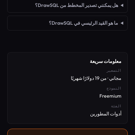
هل يمكنني تصدير المخطط من DrawSQL؟
ما هو القيد الرئيسي في DrawSQL؟
معلومات سريعة
التسعير
مجاني · من 19 دولارًا شهريًا
النموذج
Freemium
الفئة
أدوات المطورين