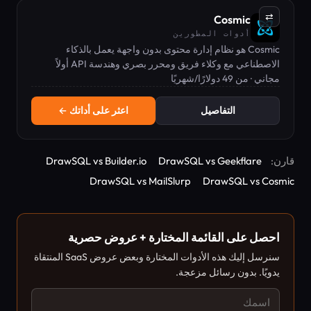
⇄
Cosmic
أدوات المطورين
Cosmic هو نظام إدارة محتوى بدون واجهة يعمل بالذكاء
الاصطناعي مع وكلاء فريق ومحرر بصري وهندسة API أولاً
للمطورين.
مجاني · من 49 دولارًا/شهريًا
التفاصيل
اعثر على أداتك ←
قارن:
DrawSQL vs Geekflare
DrawSQL vs Builder.io
DrawSQL vs MailSlurp
DrawSQL vs Cosmic
احصل على القائمة المختارة + عروض حصرية
سنرسل إليك هذه الأدوات المختارة وبعض عروض SaaS المنتقاة
يدويًا. بدون رسائل مزعجة.