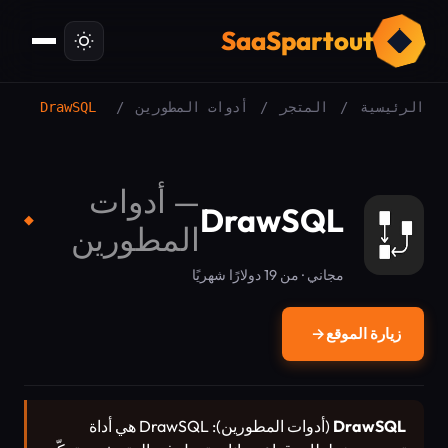
ت
SaaSpartout
الرئيسية
/
المتجر
/
أدوات المطورين
/
DrawSQL
—
أدوات
DrawSQL
◆
المطورين
مجاني · من 19 دولارًا شهريًا
زيارة الموقع
→
DrawSQL
(أدوات المطورين): DrawSQL هي أداة