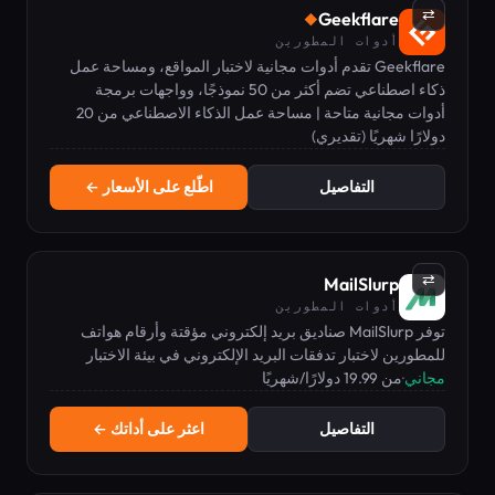
⇄
Geekflare
◆
أدوات المطورين
Geekflare تقدم أدوات مجانية لاختبار المواقع، ومساحة عمل
ذكاء اصطناعي تضم أكثر من 50 نموذجًا، وواجهات برمجة
تطبيقات للمطورين للسحب والبحث.
أدوات مجانية متاحة | مساحة عمل الذكاء الاصطناعي من 20
دولارًا شهريًا (تقديري)
التفاصيل
اطّلع على الأسعار ←
⇄
MailSlurp
أدوات المطورين
توفر MailSlurp صناديق بريد إلكتروني مؤقتة وأرقام هواتف
للمطورين لاختبار تدفقات البريد الإلكتروني في بيئة الاختبار
مجاني
·
من 19.99 دولارًا/شهريًا
والتكامل المستمر.
التفاصيل
اعثر على أداتك ←