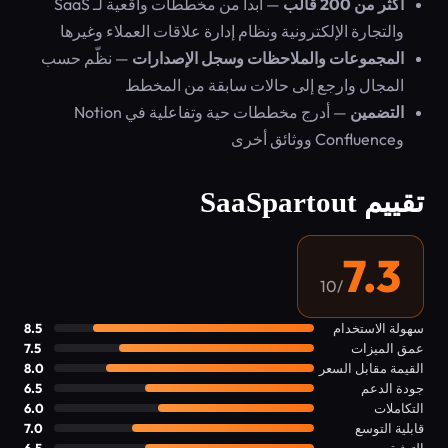
أكثر من 200 قالب
— ابدأ من مخططات واقعية لـ SaaS
والتجارة الإلكترونية ونظام إدارة علاقات العملاء وغيرها
المجموعات والملاحظات وسجل الإصدارات
— نظّم حسب
المجال وارجع إلى حالات سابقة من المخطط
التضمين
— أدرج مخططات حية وتفاعلية في Notion
وConfluence ووثائق أخرى
تقييم SaaSpartout
7.3
/10
سهولة الاستخدام
8.5
عمق الميزات
7.5
القيمة مقابل السعر
8.0
جودة الدعم
6.5
التكاملات
6.0
قابلية التوسع
7.0