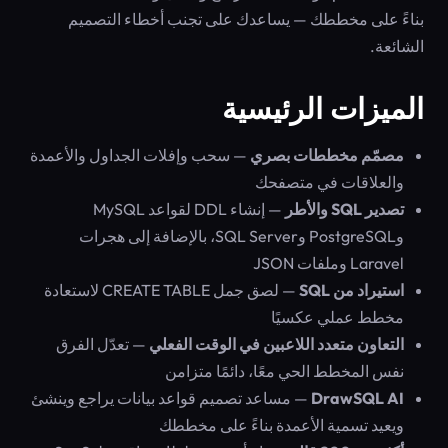
بناءً على مخططك — يساعدك على تجنب أخطاء التصميم
الشائعة.
الميزات الرئيسية
مصمّم مخططات بصري
— سحب وإفلات الجداول والأعمدة
والعلاقات في متصفحك
تصدير SQL والأطر
— إنشاء DDL لقواعد MySQL
وPostgreSQL وSQL Server، بالإضافة إلى هجرات
Laravel وملفات JSON
استيراد من SQL
— لصق جمل CREATE TABLE لاستعادة
مخطط عملي عكسيًا
التعاون متعدد اللاعبين في الوقت الفعلي
— تعدّل الفرق
نفس المخطط الحي معًا، دائمًا متزامن
DrawSQL AI
— مساعد تصميم قواعد بيانات يراجع وينشئ
ويعيد تسمية الأعمدة بناءً على مخططك