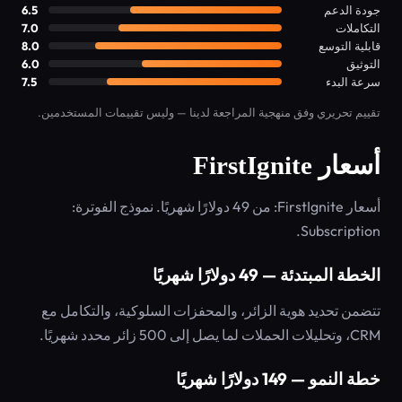
جودة الدعم
6.5
التكاملات
7.0
قابلية التوسع
8.0
التوثيق
6.0
سرعة البدء
7.5
تقييم تحريري وفق منهجية المراجعة لدينا — وليس تقييمات المستخدمين.
أسعار FirstIgnite
أسعار FirstIgnite: من 49 دولارًا شهريًا. نموذج الفوترة:
Subscription.
الخطة المبتدئة — 49 دولارًا شهريًا
تتضمن تحديد هوية الزائر، والمحفزات السلوكية، والتكامل مع
CRM، وتحليلات الحملات لما يصل إلى 500 زائر محدد شهريًا.
خطة النمو — 149 دولارًا شهريًا