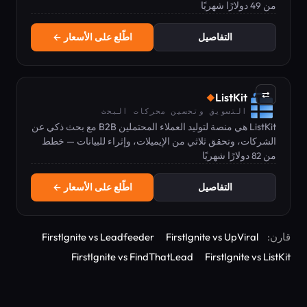
من 49 دولارًا شهريًا
العملاء في مكان واحد.
التفاصيل
اطّلع على الأسعار ←
⇄
ListKit
◆
التسويق وتحسين محركات البحث
ListKit هي منصة لتوليد العملاء المحتملين B2B مع بحث ذكي عن
الشركات، وتحقق ثلاثي من الإيميلات، وإثراء للبيانات — خطط
من 82 دولارًا شهريًا
تبدأ من 82 دولارًا شهريًا.
التفاصيل
اطّلع على الأسعار ←
قارن:
FirstIgnite vs UpViral
FirstIgnite vs Leadfeeder
FirstIgnite vs FindThatLead
FirstIgnite vs ListKit