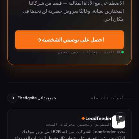
الاصطناعي مع الأداة المثالية — فقط من شركائنا
المختارين بعناية، وغالبًا بعروض حصرية لن تجدها في
مكان آخر.
احصل على توصيتي الشخصية
→
60 ثانية · مجانًا · بدون تسجيل
جميع بدائل FirstIgnite
→
أدوات ذات صلة
⇄
Leadfeeder
◆
التسويق وتحسين محركات البحث
تحدد Leadfeeder الشركات من فئة B2B التي تزور موقعك
الإلكتروني عبر التعرف على عنوان IP، وتحول الزيارات المجهولة