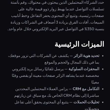
حدد الشركاء المحتملين الذين يبحثون في محتواك، وقم بأتمتة
تسلسلات التواصل عندما يهبط زوار ذوو قيمة عالية على
صفحات رئيسية، وتتبع أي المحتوى يحفز التفاعل وخط أنابيب
المبيعات. أفادت الفرق بزيادة 3 أضعاف في الشراكات وزيادة
بنسبة 350% في التواصل عبر البريد الإلكتروني خلال عام واحد.
الميزات الرئيسية
تحديد هوية الزائر
— يكشف عن الشركات التي تزور موقعك،
بما في ذلك المجال والحجم والموقع
المحفزات السلوكية
— يرسل تلقائيًا رسائل بريد إلكتروني
مخصصة عندما يشاهد الزائر صفحات معينة أو يقضي وقتًا
معينًا
التكامل مع CRM
— يزامن العملاء المحتملين المحددين
مباشرةً إلى نظام CRM الخاص بك مع سياق عن زيارتهم
تحليلات الحملات
— يتتبع أي المحتوى يحقق أعلى تفاعل
وتحويلات