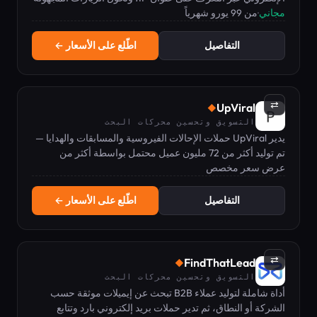
مجاني
·
من 99 يورو شهرياً
إلى صفقات مبيعات مؤهلة.
التفاصيل
اطّلع على الأسعار ←
⇄
UpViral
◆
التسويق وتحسين محركات البحث
يدير UpViral حملات الإحالات الفيروسية والمسابقات والهدايا —
تم توليد أكثر من 72 مليون عميل محتمل بواسطة أكثر من
32,600 شركة، بتقييم 4.9/5.
عرض سعر مخصص
التفاصيل
اطّلع على الأسعار ←
⇄
FindThatLead
◆
التسويق وتحسين محركات البحث
أداة شاملة لتوليد عملاء B2B تبحث عن إيميلات موثقة حسب
الشركة أو النطاق، ثم تدير حملات بريد إلكتروني بارد وتتابع