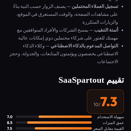
تسجيل العملاء المحتملين
— يصنف الزوار حسب النية بناءً
على مشاهدات الصفحة، والوقت المستغرق في الموقع،
والزيارات المتكررة
أتمتة التنقيب
— يمسح الشركات والأفراد المتوافقين مع
مهمتك للعثور على شركاء محتملين ذوي إمكانات عالية
التواصل المدعوم بالذكاء الاصطناعي
— وكلاء الذكاء
الاصطناعي يخصصون ويؤتمتون المتابعات، والجدولة، وحجز
الاجتماعات
تقييم SaaSpartout
7.3
/10
سهولة الاستخدام
7.0
عمق الميزات
8.5
القيمة مقابل السعر
7.5