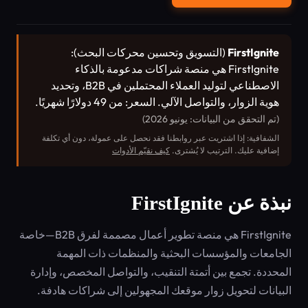
FirstIgnite
(التسويق وتحسين محركات البحث):
FirstIgnite هي منصة شراكات مدعومة بالذكاء
الاصطناعي لتوليد العملاء المحتملين في B2B، وتحديد
هوية الزوار، والتواصل الآلي. السعر: من 49 دولارًا شهريًا.
(تم التحقق من البيانات: يونيو 2026)
الشفافية: إذا اشتريت عبر روابطنا فقد نحصل على عمولة، دون أي تكلفة
إضافية عليك. الترتيب لا يُشترى.
كيف نقيّم الأدوات
نبذة عن FirstIgnite
FirstIgnite هي منصة تطوير أعمال مصممة لفرق B2B—خاصة
الجامعات والمؤسسات البحثية والمنظمات ذات المهمة
المحددة. تجمع بين أتمتة التنقيب، والتواصل المخصص، وإدارة
البيانات لتحويل زوار موقعك المجهولين إلى شراكات هادفة.