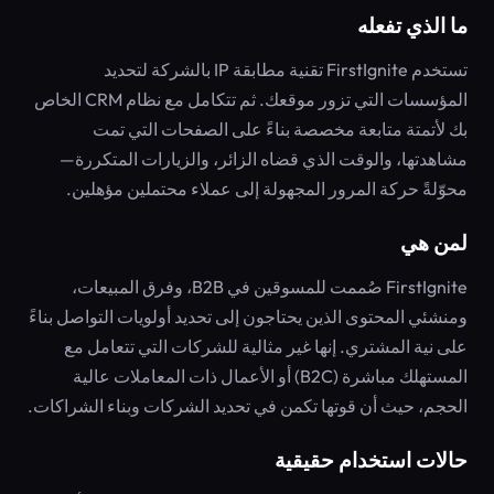
ما الذي تفعله
تستخدم FirstIgnite تقنية مطابقة IP بالشركة لتحديد
المؤسسات التي تزور موقعك. ثم تتكامل مع نظام CRM الخاص
بك لأتمتة متابعة مخصصة بناءً على الصفحات التي تمت
مشاهدتها، والوقت الذي قضاه الزائر، والزيارات المتكررة—
محوّلةً حركة المرور المجهولة إلى عملاء محتملين مؤهلين.
لمن هي
FirstIgnite صُممت للمسوقين في B2B، وفرق المبيعات،
ومنشئي المحتوى الذين يحتاجون إلى تحديد أولويات التواصل بناءً
على نية المشتري. إنها غير مثالية للشركات التي تتعامل مع
المستهلك مباشرة (B2C) أو الأعمال ذات المعاملات عالية
الحجم، حيث أن قوتها تكمن في تحديد الشركات وبناء الشراكات.
حالات استخدام حقيقية