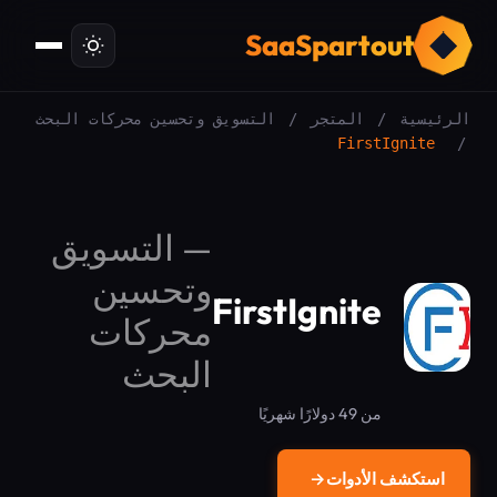
ت
SaaSpartout
الرئيسية
/
المتجر
/
التسويق وتحسين محركات البحث
FirstIgnite
/
—
التسويق
وتحسين
FirstIgnite
محركات
البحث
من 49 دولارًا شهريًا
استكشف الأدوات
→