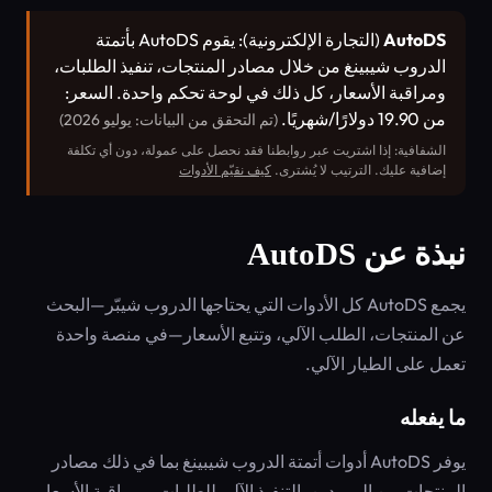
AutoDS
(التجارة الإلكترونية): يقوم AutoDS بأتمتة
الدروب شيبينغ من خلال مصادر المنتجات، تنفيذ الطلبات،
ومراقبة الأسعار، كل ذلك في لوحة تحكم واحدة. السعر:
من 19.90 دولارًا/شهريًا.
(تم التحقق من البيانات: يوليو 2026)
الشفافية: إذا اشتريت عبر روابطنا فقد نحصل على عمولة، دون أي تكلفة
إضافية عليك. الترتيب لا يُشترى.
كيف نقيّم الأدوات
نبذة عن AutoDS
يجمع AutoDS كل الأدوات التي يحتاجها الدروب شيبّر—البحث
عن المنتجات، الطلب الآلي، وتتبع الأسعار—في منصة واحدة
تعمل على الطيار الآلي.
ما يفعله
يوفر AutoDS أدوات أتمتة الدروب شيبينغ بما في ذلك مصادر
المنتجات من الموردين، التنفيذ الآلي للطلبات، ومراقبة الأسعار