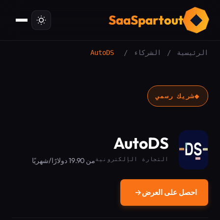
ت
SaaSpartout
الرئيسية
/
الشركاء
/
AutoDS
◆
شريك رسمي
AutoDS
التجارة الإلكترونية
من 19.90 دولارًا/شهريًا
احصل على العرض
→