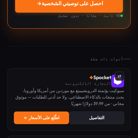
احصل على توصيتي الشخصية
→
60 ثانية · مجانًا · بدون تسجيل
أدوات ذات صلة
⇄
Spocket
◆
التجارة الإلكترونية
سبوكيت يؤتمتة الدروبشيبينغ مع موردين من أمريكا وأوروبا،
بحث منتجات بالذكاء الاصطناعي، ولا حد أدنى للطلبات — موثوق
مجاني · من 39.99 دولارًا شهريًا
من أكثر من 500 ألف بائع مع خطة مجانية للبدء.
التفاصيل
اطّلع على الأسعار ←