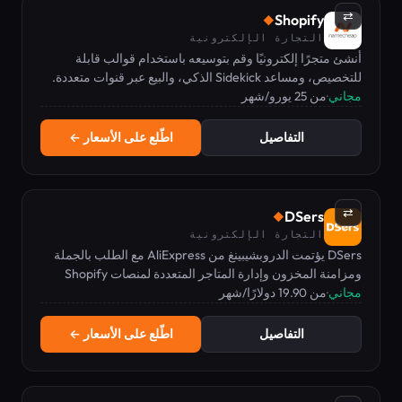
⇄
Shopify
◆
التجارة الإلكترونية
أنشئ متجرًا إلكترونيًا وقم بتوسيعه باستخدام قوالب قابلة
للتخصيص، ومساعد Sidekick الذكي، والبيع عبر قنوات متعددة.
مجاني
·
من 25 يورو/شهر
الخطط تبدأ من 25 يورو/شهر، نسخة تجريبية مجانية لمدة 3 أيام.
التفاصيل
اطّلع على الأسعار ←
⇄
DSers
◆
التجارة الإلكترونية
DSers يؤتمت الدروبشيبينغ من AliExpress مع الطلب بالجملة
ومزامنة المخزون وإدارة المتاجر المتعددة لمنصات Shopify
وWooCommerce وWix.
مجاني
·
من 19.90 دولارًا/شهر
التفاصيل
اطّلع على الأسعار ←