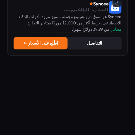
⇄
Syncee
◆
التجارة الإلكترونية
Syncee هو سوق دروبشيبينغ وجملة متميز مزود بأدوات الذكاء
الاصطناعي، يربط أكثر من 12,000 موردًا بمتاجر التجارة
مجاني
·
من 39.99 دولارًا شهريًا
الإلكترونية.
التفاصيل
اطّلع على الأسعار ←