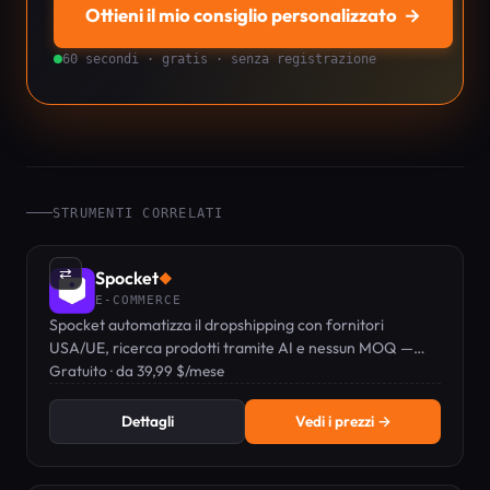
Ottieni il mio consiglio personalizzato
→
60 secondi · gratis · senza registrazione
STRUMENTI CORRELATI
⇄
Spocket
◆
E-COMMERCE
Spocket automatizza il dropshipping con fornitori
USA/UE, ricerca prodotti tramite AI e nessun MOQ —
usato da oltre 500.000 venditori, con un piano gratuito
Gratuito · da 39,99 $/mese
per iniziare.
Dettagli
Vedi i prezzi →