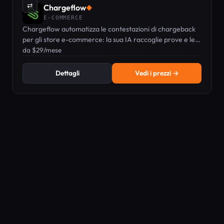
⇄
Chargeflow
◆
E-COMMERCE
Chargeflow automatizza le contestazioni di chargeback
per gli store e-commerce: la sua IA raccoglie prove e le
invia alle banche.
da $29/mese
Dettagli
Vedi i prezzi →