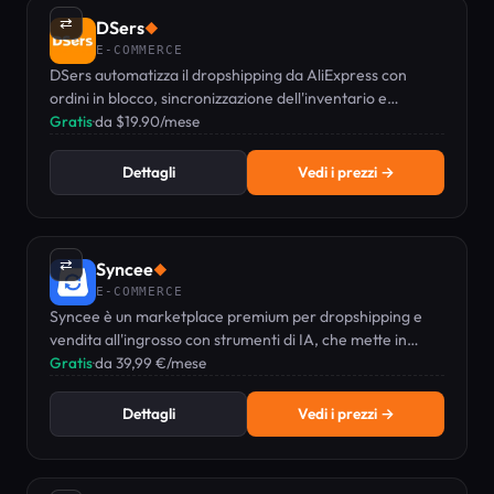
⇄
DSers
◆
E-COMMERCE
DSers automatizza il dropshipping da AliExpress con
ordini in blocco, sincronizzazione dell'inventario e
gestione multi-store per Shopify, WooCommerce e Wix.
Gratis
·
da $19.90/mese
Dettagli
Vedi i prezzi →
⇄
Syncee
◆
E-COMMERCE
Syncee è un marketplace premium per dropshipping e
vendita all'ingrosso con strumenti di IA, che mette in
contatto oltre 12.000 fornitori con i negozi e-commerce.
Gratis
·
da 39,99 €/mese
Dettagli
Vedi i prezzi →