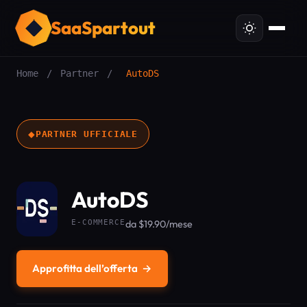
SaaSpartout
Home
/
Partner
/
AutoDS
◆
PARTNER UFFICIALE
AutoDS
E-COMMERCE
da $19.90/mese
Approfitta dell’offerta
→