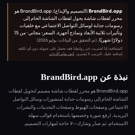
BrandBird.app
(التصميم والإبداع): BrandBird.app هو
محرر لقطات شاشة يحول لقطات الشاشة الخام إلى
رسومات جذابة لوسائل التواصل الاجتماعي مع خلفيات
وتأثيرات ثلاثية الأبعاد ونماذج أجهزة. السعر: مجاني · من 15
دولارًا شهريًا.
(تم التحقق من البيانات: يوليو 2026)
الشفافية: إذا اشتريت عبر روابطنا فقد نحصل على عمولة، دون أي تكلفة
إضافية عليك. الترتيب لا يُشترى.
كيف نقيّم الأدوات
نبذة عن BrandBird.app
BrandBird.app هو محرر لقطات شاشة مصمم لتحويل لقطات
الشاشة الخام إلى رسومات جذابة لمنشورات وسائل التواصل
الاجتماعي وصفحات الهبوط وصفحات التحديثات والنشرات
البريدية. ارفع صورة وخصصها باستخدام قوالب سهلة
الاستخدام، ثم صدّر وشارك—لا حاجة لمهارات التصميم.