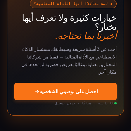
◆ لست متأكدًا أنها الأداة المناسبة؟
خيارات كثيرة ولا تعرف أيها
تختار؟
أخبرنا بما تحتاجه.
أجب عن 3 أسئلة سريعة وسيطابقك مستشار الذكاء
الاصطناعي مع الأداة المثالية — فقط من شركائنا
المختارين بعناية، وغالبًا بعروض حصرية لن تجدها في
مكان آخر.
احصل على توصيتي الشخصية
→
60 ثانية · مجانًا · بدون تسجيل