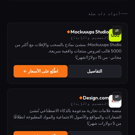
أدوات ذات صلة
⇄
Mockuuups Studio
◆
التصميم والإبداع
Mockuuups Studio: منشئ نماذج بالسحب والإفلات مع أكثر من
5000 قالب لعروض منتجات واقعية سريعة.
مجاني · من 15 دولارًا/شهريًا
التفاصيل
اطّلع على الأسعار ←
⇄
Design.com
◆
التصميم والإبداع
منصة علامات تجارية مدعومة بالذكاء الاصطناعي تُنشئ
الشعارات والمواقع والأصول الاجتماعية والمواد المطبوعة انطلاقًا
من 5 دولارات شهريًا
من اسم النشاط التجاري.