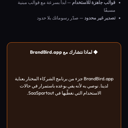
قوالب جاهزة للاستخدام
— ابدأ بسرعة مع قوالب مبنية
مسبقًا
تصدير غير محدود
— صدّر رسوماتك بلا حدود
◆ لماذا نتشارك مع BrandBird.app
BrandBird.app جزء من برنامج الشركاء المختار بعناية
لدينا. نوصي به لأنه يفي بوعده باستمرار في حالات
الاستخدام التي نغطّيها في SaaSpartout.