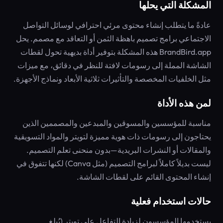
المشكلة التي يحلها
عادةً ما يتطلب إنشاء محتوى مرئي احترافي لوسائل التواصل
الاجتماعي برامج تصميم باهظة الثمن أو التعاقد مع مصمم. يحل
BrandBird.app هذه المشكلة بتوفير أداة بديهية تحول لقطات
الشاشة المملة إلى رسومات لافتة للنظر في دقائق، مع ميزات
مثل الخلفيات المخصصة والتأثيرات ثلاثية الأبعاد ونماذج الأجهزة.
لمن هذه الأداة
مناسبة للمؤسسين والمسوقين والمبدعين والمصممين الذين
يحتاجون إلى رسومات ذات هوية مميزة لتويتر والمواد التسويقية
والمقالات أو النشرات البريدية—بدون منحنى تعلم التصميم.
ليست بديلاً كاملاً لبرامج التصميم (مثل Canva) لكنها تتفوق في
إنشاء المحتوى القائم على لقطات الشاشة.
حالات استخدام فعلية
يستخدمها المؤسسون لزيادة التفاعل على تويتر (يُبلغ