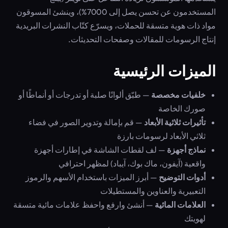
المستخدمون عن تحسن يصل إلى 7000%)، وينشئ المسوقون
مواد ذات هوية متسقة للحملات، ويسرّع كتّاب النشرات البريدية
إنتاج الرسومات للمقالات وصفحات التحديثات.
الميزات الرئيسية
خلفيات مخصصة
— طبّق ألوانًا صلبة أو تدرجات أو أنماطًا أو
صورك الخاصة
تأثيرات ثلاثية الأبعاد
— قم بإمالة وتدوير الصور في فضاء
ثلاثي الأبعاد لرسومات بارزة
نماذج أجهزة
— لف لقطات الشاشة في إطارات أجهزة
واقعية (آيفون، ماك بوك، آيباد) لمظهر احترافي
أدوات التوضيح
— أبرز الميزات باستخدام الأسهم والرموز
التعبيرية والعناوين والمستطيلات
العلامات المائية
— أنشئ وارفع واحفظ علامات مائية متسقة
لهويتك