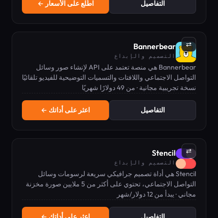
التفاصيل
اطّلع على الأسعار ←
⇄
Bannerbear
التصميم والإبداع
Bannerbear هي منصة تعتمد على API لإنشاء صور وسائل
التواصل الاجتماعي واللافتات والتسميات التوضيحية للفيديو تلقائيًا
وبكميات كبيرة.
نسخة تجريبية مجانية · من 49 دولارًا شهريًا
التفاصيل
اعثر على أداتك ←
⇄
Stencil
التصميم والإبداع
Stencil هي أداة تصميم جرافيكي سريعة لرسومات وسائل
التواصل الاجتماعي، تحتوي على أكثر من 5 ملايين صورة مخزنة
مجاني · يبدأ من 12 دولار/شهر
ومحرر سحب وإفلات.
التفاصيل
اعثر على أداتك ←