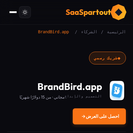
ت
SaaSpartout
الرئيسية
/
الشركاء
/
BrandBird.app
◆
شريك رسمي
BrandBird.app
التصميم والإبداع
مجاني · من 15 دولارًا شهريًا
احصل على العرض
→