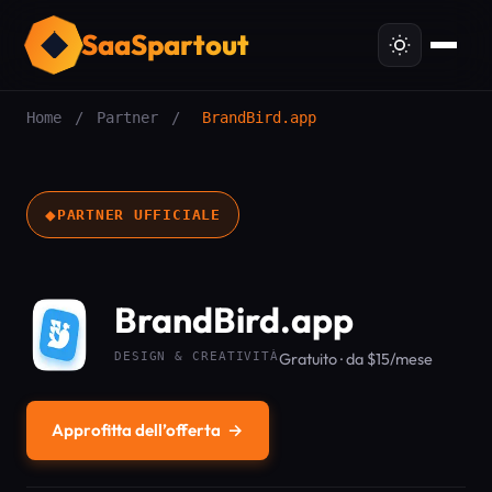
SaaSpartout
Home
/
Partner
/
BrandBird.app
◆
PARTNER UFFICIALE
BrandBird.app
DESIGN & CREATIVITÀ
Gratuito · da $15/mese
Approfitta dell’offerta
→