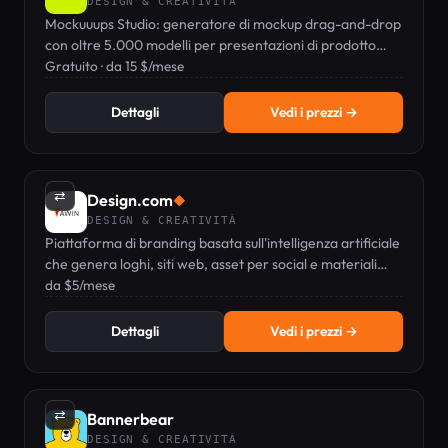
DESIGN & CREATIVITÀ
Mockuuups Studio: generatore di mockup drag-and-drop
con oltre 5.000 modelli per presentazioni di prodotto
rapide e realistiche.
Gratuito · da 15 $/mese
Dettagli
Vedi i prezzi →
⇄
Design.com
◆
DESIGN & CREATIVITÀ
Piattaforma di branding basata sull'intelligenza artificiale
che genera loghi, siti web, asset per social e materiali
stampabili a partire dal nome dell'attività.
da $5/mese
Dettagli
Vedi i prezzi →
⇄
Bannerbear
DESIGN & CREATIVITÀ