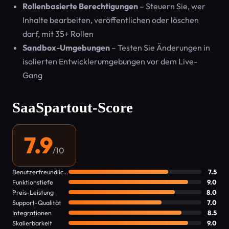
Rollenbasierte Berechtigungen
– Steuern Sie, wer
Inhalte bearbeiten, veröffentlichen oder löschen
darf, mit 35+ Rollen
Sandbox-Umgebungen
– Testen Sie Änderungen in
isolierten Entwicklerumgebungen vor dem Live-
Gang
SaaSpartout-Score
7.9
/10
Benutzerfreundlichkeit
7.5
Funktionstiefe
9.0
Preis-Leistung
8.0
Support-Qualität
7.0
Integrationen
8.5
Skalierbarkeit
9.0