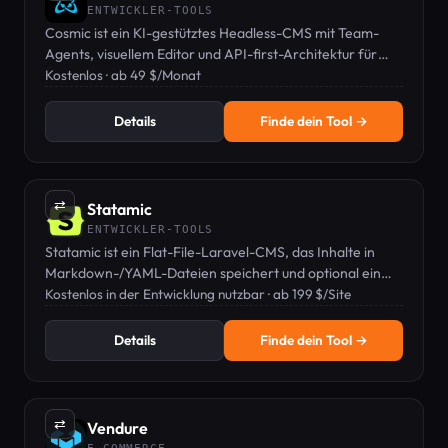
ENTWICKLER-TOOLS
Cosmic ist ein KI-gestütztes Headless-CMS mit Team-
Agents, visuellem Editor und API-first-Architektur für
Entwickler.
Kostenlos · ab 49 $/Monat
Details
Finde dein Tool →
⇄
Statamic
ENTWICKLER-TOOLS
Statamic ist ein Flat-File-Laravel-CMS, das Inhalte in
Markdown-/YAML-Dateien speichert und optional ein
Bedienfeld für Redakteure bietet.
Kostenlos in der Entwicklung nutzbar · ab 199 $/Site
Details
Finde dein Tool →
⇄
Vendure