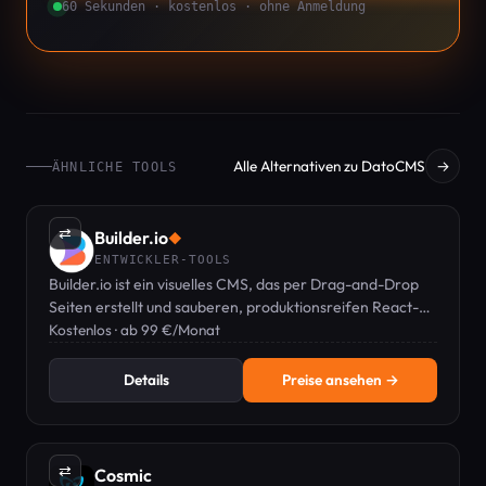
60 Sekunden · kostenlos · ohne Anmeldung
Alle Alternativen zu DatoCMS
→
ÄHNLICHE TOOLS
⇄
Builder.io
◆
ENTWICKLER-TOOLS
Builder.io ist ein visuelles CMS, das per Drag-and-Drop
Seiten erstellt und sauberen, produktionsreifen React-
Code ausgibt.
Kostenlos · ab 99 €/Monat
Details
Preise ansehen →
⇄
Cosmic