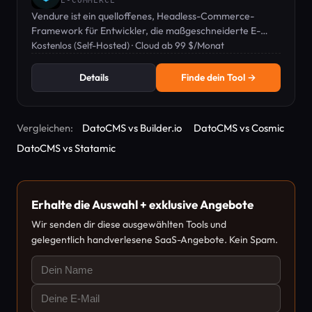
E-COMMERCE
Vendure ist ein quelloffenes, Headless-Commerce-
Framework für Entwickler, die maßgeschneiderte E-
Commerce-Lösungen für Unternehmen bauen.
Kostenlos (Self-Hosted) · Cloud ab 99 $/Monat
Details
Finde dein Tool →
Vergleichen:
DatoCMS vs Builder.io
DatoCMS vs Cosmic
DatoCMS vs Statamic
Erhalte die Auswahl + exklusive Angebote
Wir senden dir diese ausgewählten Tools und
gelegentlich handverlesene SaaS-Angebote. Kein Spam.