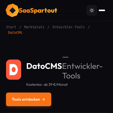
SaaSpartout
Start
/
Marktplatz
/
Entwickler-Tools
/
DatoCMS
—
DatoCMS
Entwickler-
Tools
Kostenlos · ab 39 €/Monat
Tools entdecken
→