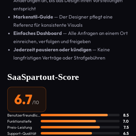
Änderungen an, bis das Design Ihren Vorstellungen
entspricht
Markenstil-Guide
— Der Designer pflegt eine
Referenz für konsistente Visuals
Einfaches Dashboard
— Alle Anfragen an einem Ort
einreichen, verfolgen und freigeben
Jederzeit pausieren oder kündigen
— Keine
langfristigen Verträge oder Strafgebühren
SaaSpartout-Score
6.7
/10
Benutzerfreundlichkeit
8.5
Funktionstiefe
7.0
Preis-Leistung
7.5
Support-Qualität
6.5