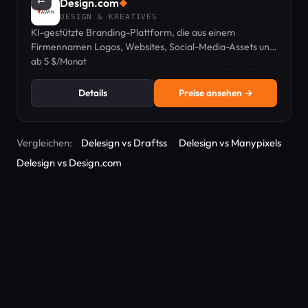
⇄
Design.com
◆
DESIGN & KREATIVES
KI-gestützte Branding-Plattform, die aus einem
Firmennamen Logos, Websites, Social-Media-Assets und
Druckmaterialien generiert.
ab 5 $/Monat
Details
Preise ansehen →
Vergleichen:
Delesign vs Draftss
Delesign vs Manypixels
Delesign vs Design.com