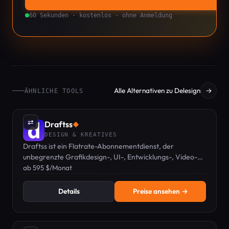
60 Sekunden · kostenlos · ohne Anmeldung
Alle Alternativen zu Delesign
→
ÄHNLICHE TOOLS
⇄
Draftss
◆
DESIGN & KREATIVES
Draftss ist ein Flatrate-Abonnementdienst, der
unbegrenzte Grafikdesign-, UI-, Entwicklungs-, Video-
und Marketingaufgaben von einem dedizierten Remote-
ab 595 $/Monat
Team bietet.
Details
Preise ansehen →