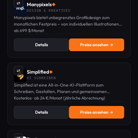
⇄
Manypixels
◆
DESIGN & KREATIVES
Manypixels bietet unbegrenztes Grafikdesign zum
monatlichen Festpreis – von individuellen Illustrationen
bis zu Social-Media-Vorlagen und mehr.
ab 699 $/Monat
Details
Preise ansehen →
⇄
Simplified
◆
KI SCHREIBEN
Simplified ist eine All-in-One-KI-Plattform zum
Schreiben, Gestalten, Planen und gemeinsamen
Bearbeiten von Marketinginhalten.
Kostenlos · ab 24 €/Monat (jährliche Abrechnung)
Details
Preise ansehen →