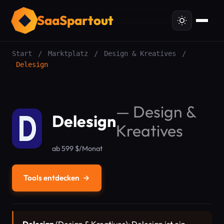
SaaSpartout
Start
/
Marktplatz
/
Design & Kreatives
/
Delesign
—
Design &
Delesign
Kreatives
ab 599 $/Monat
Tools entdecken
→