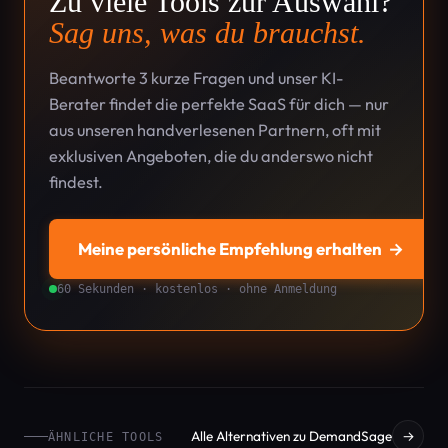
Zu viele Tools zur Auswahl?
Sag uns, was du brauchst.
Beantworte 3 kurze Fragen und unser KI-
Berater findet die perfekte SaaS für dich — nur
aus unseren handverlesenen Partnern, oft mit
exklusiven Angeboten, die du anderswo nicht
findest.
Meine persönliche Empfehlung erhalten
→
60 Sekunden · kostenlos · ohne Anmeldung
Alle Alternativen zu DemandSage
→
ÄHNLICHE TOOLS