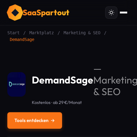
SaaSpartout
Start
/
Marktplatz
/
Marketing & SEO
/
DemandSage
—
DemandSage
Marketin
& SEO
Kostenlos · ab 29 €/Monat
Tools entdecken
→