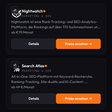
⇄
Nightwatch
◆
MARKETING & SEO
Nightwatch ist eine Rank-Tracking- und SEO-Analytics-
Plattform, die Rankings auf über 170 Suchmaschinen und
KI-Plattformen überwacht.
ab €79/Monat
Details
Preise ansehen →
⇄
Search Atlas
◆
MARKETING & SEO
All-in-One-SEO-Plattform mit Keyword-Recherche,
Ranking-Tracking, Site-Audits und KI-Content-
Erstellung.
ab 49 €/Monat
Details
Preise ansehen →