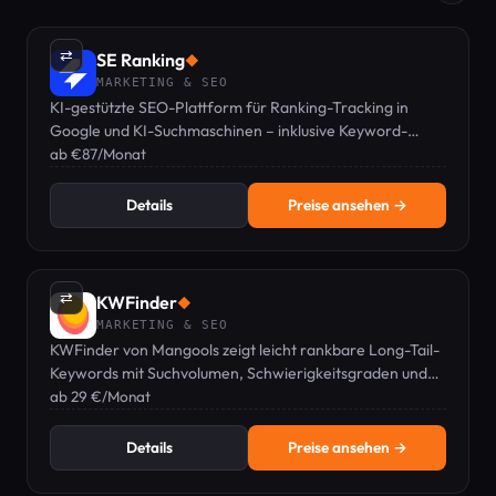
⇄
SE Ranking
◆
MARKETING & SEO
KI-gestützte SEO-Plattform für Ranking-Tracking in
Google und KI-Suchmaschinen – inklusive Keyword-
Recherche, Audits, Backlinks und GEO-Sichtbarkeit in
ab €87/Monat
einem Dashboard.
Details
Preise ansehen →
⇄
KWFinder
◆
MARKETING & SEO
KWFinder von Mangools zeigt leicht rankbare Long-Tail-
Keywords mit Suchvolumen, Schwierigkeitsgraden und
lokalisierter SERP-Analyse.
ab 29 €/Monat
Details
Preise ansehen →