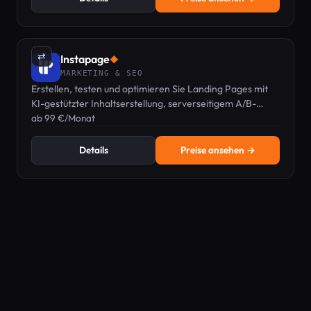
⇄
Instapage
◆
MARKETING & SEO
Erstellen, testen und optimieren Sie Landing Pages mit
KI-gestützter Inhaltserstellung, serverseitigem A/B-
Testing und wiederverwendbaren Blöcken – alles in einer
ab 99 €/Monat
Plattform.
Details
Preise ansehen →