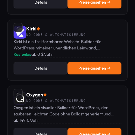
Details
Preise ansehen →
⇄
Kirki
◆
NO-CODE & AUTOMATISIERUNG
Kirki ist ein frei formbarer Website-Builder für
WordPress mit einer unendlichen Leinwand,
integriertem CMS und Echtzeit-Kollaboration.
Kostenlos
·
ab 0 $/Jahr
Details
Preise ansehen →
⇄
Oxygen
◆
NO-CODE & AUTOMATISIERUNG
Oxygen ist ein visueller Builder für WordPress, der
sauberen, leichten Code ohne Ballast generiert und
Entwicklern die volle Kontrolle gibt.
ab 149 €/Jahr
Details
Preise ansehen →