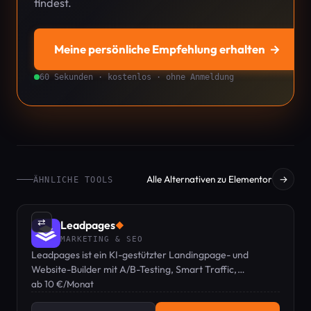
findest.
Meine persönliche Empfehlung erhalten
→
60 Sekunden · kostenlos · ohne Anmeldung
Alle Alternativen zu Elementor
→
ÄHNLICHE TOOLS
⇄
Leadpages
◆
MARKETING & SEO
Leadpages ist ein KI-gestützter Landingpage- und
Website-Builder mit A/B-Testing, Smart Traffic,
Heatmaps und ohne Traffic-Begrenzung in jedem Tarif.
ab 10 €/Monat