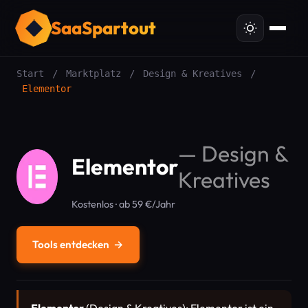
SaaSpartout
Start
/
Marktplatz
/
Design & Kreatives
/
Elementor
—
Design &
Elementor
Kreatives
Kostenlos · ab 59 €/Jahr
Tools entdecken
→