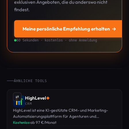
exklusiven Angeboten, die du anderswo nicht
findest.
Meine persönliche Empfehlung erhalten
→
60 Sekunden · kostenlos · ohne Anmeldung
ÄHNLICHE TOOLS
⇄
HighLevel
◆
CRM
HighLevel ist eine KI-gestützte CRM- und Marketing-
Automatisierungsplattform für Agenturen und
Unternehmen, ab 97 €/Monat mit 14-tägiger kostenloser
Kostenlos
·
ab 97 €/Monat
Testphase.