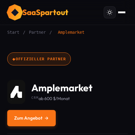
SaaSpartout
Start
/
Partner
/
Amplemarket
◆
OFFIZIELLER PARTNER
Amplemarket
CRM
ab 600 $/Monat
Zum Angebot
→