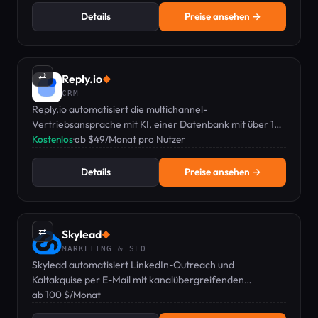
Details
Preise ansehen →
⇄
Reply.io
◆
CRM
Reply.io automatisiert die multichannel-
Vertriebsansprache mit KI, einer Datenbank mit über 1
Mrd. Kontakten und integrierten Tools zur E-Mail-
Kostenlos
·
ab $49/Monat pro Nutzer
Zustellbarkeit.
Details
Preise ansehen →
⇄
Skylead
◆
MARKETING & SEO
Skylead automatisiert LinkedIn-Outreach und
Kaltakquise per E-Mail mit kanalübergreifenden
Sequenzen, um schneller mehr Meetings zu buchen.
ab 100 $/Monat