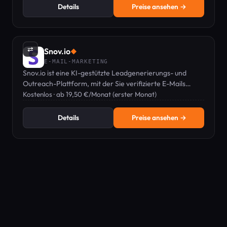
Details
Preise ansehen →
⇄
Snov.io
◆
E-MAIL-MARKETING
Snov.io ist eine KI-gestützte Leadgenerierungs- und
Outreach-Plattform, mit der Sie verifizierte E-Mails
finden und Kaltakquise-Kampagnen per E-Mail und
Kostenlos · ab 19,50 €/Monat (erster Monat)
LinkedIn automatisieren können.
Details
Preise ansehen →