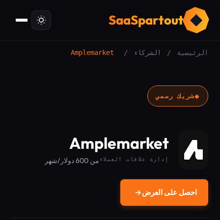
ت
SaaSpartout
الرئيسية
/
الشركاء
/
Amplemarket
◆
شريك رسمي
Amplemarket
إدارة علاقات العملاء
من 600 دولار/شهر
احصل على العرض
→