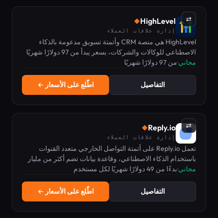
⇄
HighLevel
◆
إدارة علاقات العملاء
HighLevel هي منصة CRM وأتمتة تسويق مدعومة بالذكاء
الاصطناعي للوكالات والشركات، بسعر يبدأ من 97 دولارًا شهريًا
مجاني
·
من 97 دولارًا شهريًا
مع نسخة تجريبية مجانية لمدة 14 يومًا.
التفاصيل
اطّلع على الأسعار ←
⇄
Reply.io
◆
إدارة علاقات العملاء
تعمل Reply.io على أتمتة التواصل الخارجي متعدد القنوات
باستخدام الذكاء الاصطناعي، وقاعدة بيانات تضم أكثر من مليار
مجاني
·
بدءًا من 49 دولارًا شهريًا لكل مستخدم
جهة اتصال، وأدوات مدمجة لتحسين إمكانية تسليم البريد
الإلكتروني.
التفاصيل
اطّلع على الأسعار ←