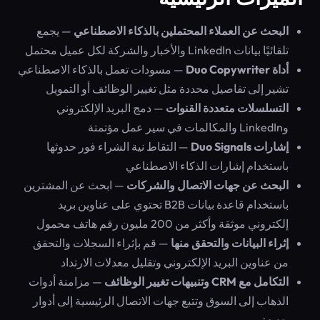
البحث عن العملاء المحتملين بالذكاء الاصطناعي
— يجمع
تلقائيًا بيانات LinkedIn والأخبار والشركة لكل عميل محتمل
أداة Duo Copywriter
— مسودات تعمل بالذكاء الاصطناعي
تشير إلى تفاصيل محددة مثل تغيير الوظائف أو التمويل
التسلسلات متعددة القنوات
— دمج البريد الإلكتروني
وLinkedIn والمكالمات في سير عمل مؤتمتة
إشارات Duo Signals
— التقاط نية الشراء فور حدوثها
باستخدام إشارات الذكاء الاصطناعي
البحث عن جهات الاتصال والشركات
— ابحث عن المشترين
باستخدام قاعدة بيانات B2B تحتوي على عناوين بريد
إلكتروني موثقة وأكثر من 200 مليون رقم هاتف محمول
إثراء البيانات والتحقق منها
— قم بإثراء السجلات والتحقق
من عناوين البريد الإلكتروني وتقليل معدلات الارتداد
التكامل مع CRM وتنبيهات تغيير الوظائف
— مزامنة أدوات
الذهاب إلى السوق وتتبع جهات الاتصال الرئيسية إلى أدوار