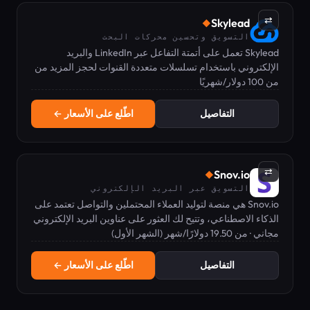
⇄
Skylead
◆
التسويق وتحسين محركات البحث
Skylead تعمل على أتمتة التفاعل عبر LinkedIn والبريد
الإلكتروني باستخدام تسلسلات متعددة القنوات لحجز المزيد من
من 100 دولار/شهريًا
الاجتماعات بشكل أسرع.
التفاصيل
اطّلع على الأسعار ←
⇄
Snov.io
◆
التسويق عبر البريد الإلكتروني
Snov.io هي منصة لتوليد العملاء المحتملين والتواصل تعتمد على
الذكاء الاصطناعي، وتتيح لك العثور على عناوين البريد الإلكتروني
مجاني · من 19.50 دولارًا/شهر (الشهر الأول)
المؤكدة وأتمتة حملات البريد الإلكتروني البارد وLinkedIn.
التفاصيل
اطّلع على الأسعار ←