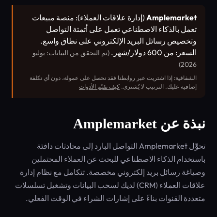
Amplemarket
(إدارة علاقات العملاء): منصة مبيعات
تعمل بالذكاء الاصطناعي تعمل على أتمتة التواصل
وتخصيص رسائل البريد الإلكتروني على نطاق واسع.
السعر: من 600 دولار/شهر.
(تم التحقق من البيانات: يوليو
2026)
الشفافية: إذا اشتريت عبر روابطنا فقد نحصل على عمولة، دون أي تكلفة
إضافية عليك. الترتيب لا يُشترى.
كيف نقيّم الأدوات
نبذة عن Amplemarket
تحوِّل Amplemarket التواصل البارد إلى محادثات دافئة
باستخدام الذكاء الاصطناعي للبحث عن العملاء المحتملين
وصياغة رسائل بريد إلكتروني مخصصة. تتكامل مع نظام إدارة
علاقات العملاء (CRM) لديك لسحب البيانات وتشغيل تسلسلات
متعددة القنوات بناءً على إشارات الشراء في الوقت الفعلي.