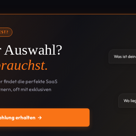
IST?
ur Auswahl?
Was ist dei
rauchst.
r findet die perfekte SaaS
nern, oft mit exklusiven
Wo lie
ehlung erhalten
→