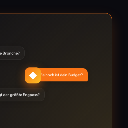
ne Branche?
◆
Wie hoch ist dein Budget?
gt der größte Engpass?