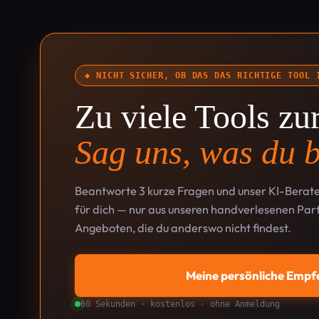
◆ NICHT SICHER, OB DAS DAS RICHTIGE TOOL 
Zu viele Tools z
Sag uns, was du b
Beantworte 3 kurze Fragen und unser KI-Berate
für dich — nur aus unseren handverlesenen Part
Angeboten, die du anderswo nicht findest.
Meine persönliche Empf
60 Sekunden · kostenlos · ohne Anmeldung