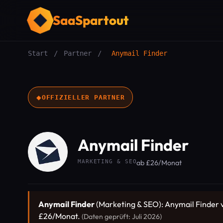
SaaSpartout
Start
/
Partner
/
Anymail Finder
◆
OFFIZIELLER PARTNER
Anymail Finder
MARKETING & SEO
ab £26/Monat
Anymail Finder
(Marketing & SEO): Anymail Finder ve
£26/Monat.
(Daten geprüft: Juli 2026)