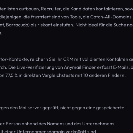
enlisten aufbauen, Recruiter, die Kandidaten kontaktieren, sow
iejenigen, die frustriert sind von Tools, die Catch-All-Domains
 Barracuda) als riskant einstufen. Nicht ideal für die Suche n
n.
gator-Kontakte, reichern Sie Ihr CRM mit validierten Kontakten a
. Die Live-Verifizierung von Anymail Finder erfasst E-Mails, d
 77,5 % in direkten Vergleichstests mit 10 anderen Findern.
egen den Mailserver geprüft, nicht gegen eine gespeicherte
 einer Person anhand des Namens und des Unternehmens
e mit einer Unternehmensdomain verknüpft sind