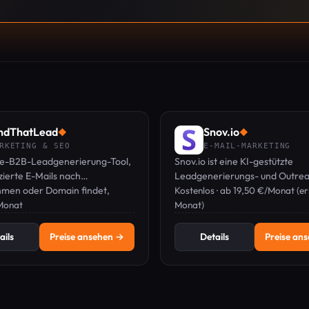
ndThatLead
Snov.io
◆
◆
RKETING & SEO
E-MAIL-MARKETING
ne-B2B-Leadgenerierung-Tool,
Snov.io ist eine KI-gestützte
izierte E-Mails nach
Leadgenerierungs- und Outre
men oder Domain findet,
Plattform, mit der Sie verifizier
Kostenlos · ab 19,50 €/Monat (er
ise-Kampagnen durchführt und
Monat
Mails finden und Kaltakquise-
Monat)
tral verwaltet.
Kampagnen per E-Mail und Lin
automatisieren können.
ails
Preise ansehen →
Details
Preise an