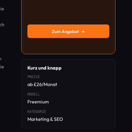
ie
ach
Zum Angebot
→
n
ie
Kurz und knapp
PREISE
ab £26/Monat
MODELL
Freemium
KATEGORIE
Marketing & SEO