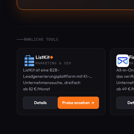
ÄHNLICHE TOOLS
ListKit
Fi
◆
MARKETING & SEO
MA
ListKit ist eine B2B-
All-in-O
Leadgenerierungsplattform mit KI-
das verif
Unternehmenssuche, dreifach
Unterneh
verifizierten E-Mails und Anreicherung –
ab 82 €/Monat
Kaltakqu
ab 49 €/
Pläne ab 82 €/Monat.
Leads zen
Details
Preise ansehen →
Det