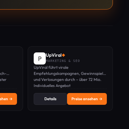
UpViral
◆
MARKETING & SEO
UpViral führt virale
ach-
Empfehlungskampagnen, Gewinnspiele
te E-
ster
und Verlosungen durch – über 72 Mio.
Leads generiert von 32.600+
Individuelles Angebot
kedIn
Unternehmen, bewertet mit 4,9/5.
sehen →
Details
Preise ansehen →