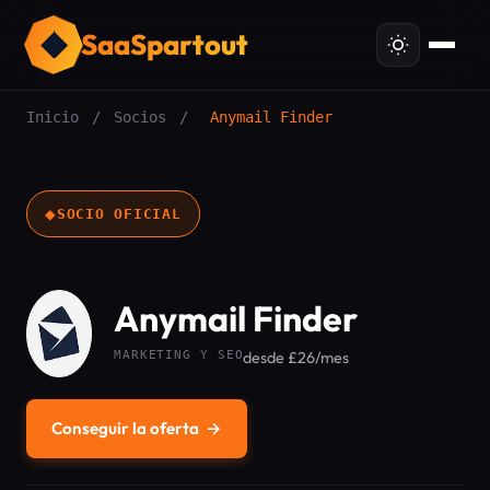
SaaSpartout
Inicio
/
Socios
/
Anymail Finder
◆
SOCIO OFICIAL
Anymail Finder
MARKETING Y SEO
desde £26/mes
Conseguir la oferta
→