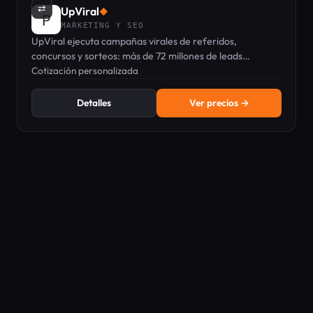
⇄
UpViral
◆
MARKETING Y SEO
UpViral ejecuta campañas virales de referidos,
concursos y sorteos: más de 72 millones de leads
generados por más de 32,600 empresas, calificado con
Cotización personalizada
4.9/5.
Detalles
Ver precios →