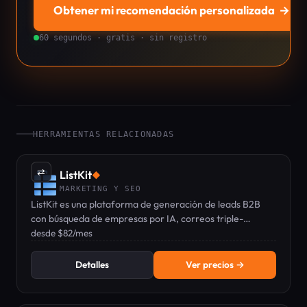
Obtener mi recomendación personalizada
→
60 segundos · gratis · sin registro
HERRAMIENTAS RELACIONADAS
⇄
ListKit
◆
MARKETING Y SEO
ListKit es una plataforma de generación de leads B2B
con búsqueda de empresas por IA, correos triple-
verificados y enriquecimiento — planes desde $82/mes.
desde $82/mes
Detalles
Ver precios →