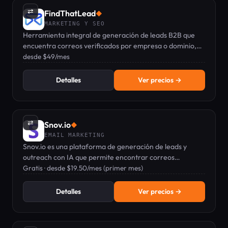
⇄
FindThatLead
◆
MARKETING Y SEO
Herramienta integral de generación de leads B2B que
encuentra correos verificados por empresa o dominio,
ejecuta campañas de email en frío y gestiona prospectos
desde $49/mes
en un solo lugar.
Detalles
Ver precios →
⇄
Snov.io
◆
EMAIL MARKETING
Snov.io es una plataforma de generación de leads y
outreach con IA que permite encontrar correos
verificados y automatizar campañas de email frío y
Gratis · desde $19.50/mes (primer mes)
LinkedIn.
Detalles
Ver precios →