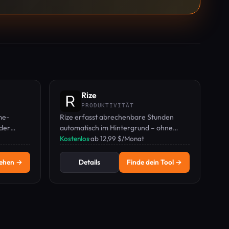
Rize
PRODUKTIVITÄT
me-
Rize erfasst abrechenbare Stunden
 der
automatisch im Hintergrund – ohne
ingang in
Timer, ohne Stundenzettel, ohne
Kostenlos
·
ab 12,99 $/Monat
rten
Screenshots – für verlässliche
Zeitdaten.
sehen →
Details
Finde dein Tool →