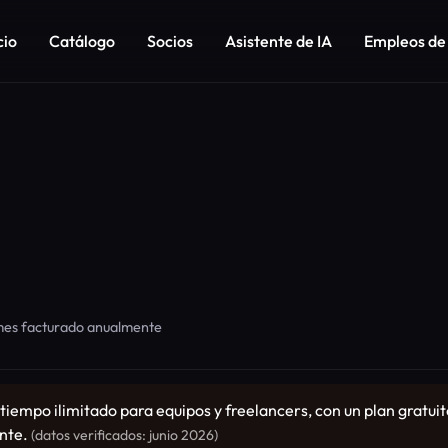
cio
Catálogo
Socios
Asistente de IA
Empleos de
/mes facturado anualmente
 tiempo ilimitado para equipos y freelancers, con un plan gratuit
ente.
(datos verificados: junio 2026)