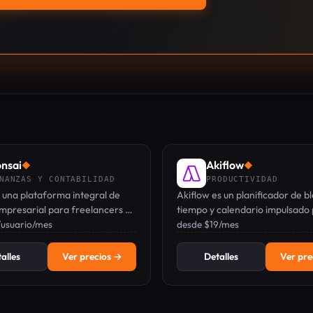
nsai
Akiflow
◆
◆
NANZAS Y CONTABILIDAD
PRODUCTIVIDAD
 una plataforma integral de
Akiflow es un planificador de b
mpresarial para freelancers y
tiempo y calendario impulsado 
e servicios, que cubre CRM,
/usuario/mes
que unifica tareas, calendario 
desde $19/mes
s, contratos, facturación,
de entrada en una barra de c
to de tiempo y gastos.
optimizada para teclado.
alles
Ver precios →
Detalles
Ver pre