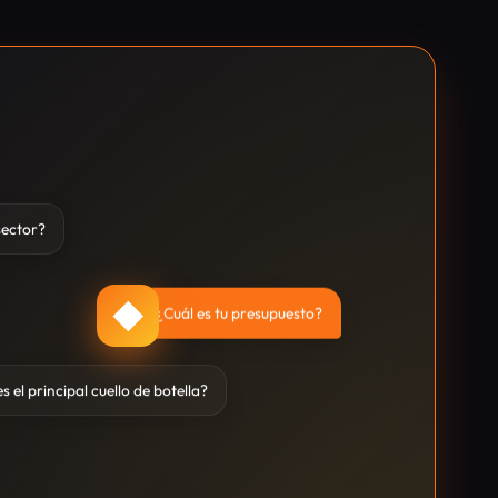
sector?
◆
¿Cuál es tu presupuesto?
s el principal cuello de botella?