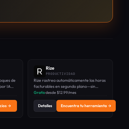
Rize
PRODUCTIVIDAD
loques de
Rize rastrea automáticamente las horas
por IA
facturables en segundo plano—sin
y bandeja
cronómetros, sin hojas de tiempo, sin
Gratis
·
desde $12.99/mes
omandos
capturas de pantalla—para obtener
datos de tiempo precisos.
cios →
Detalles
Encuentra tu herramienta →