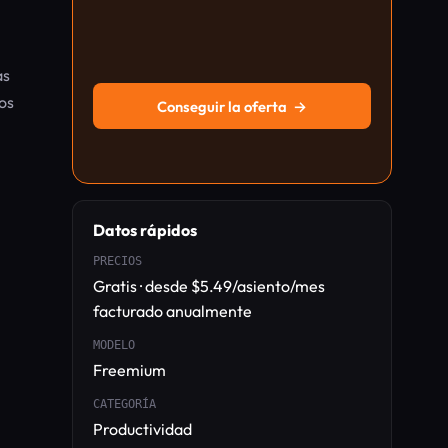
as
os
Conseguir la oferta
→
Datos rápidos
PRECIOS
Gratis · desde $5.49/asiento/mes
facturado anualmente
MODELO
Freemium
CATEGORÍA
Productividad