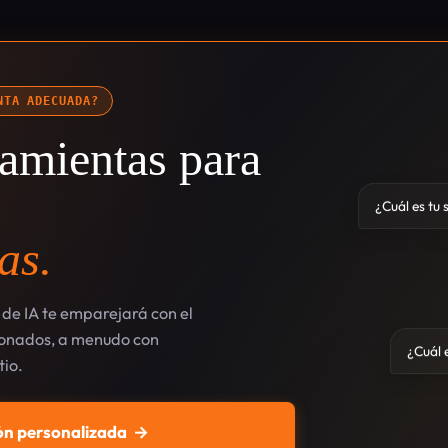
NTA ADECUADA?
amientas para
¿Cuál es tu 
as.
de IA te emparejará con el
cionados, a menudo con
¿Cuál e
tio.
n personalizada
→