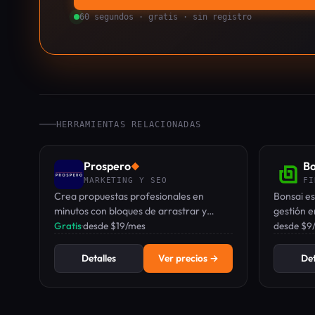
60 segundos · gratis · sin registro
HERRAMIENTAS RELACIONADAS
Prospero
Bo
◆
MARKETING Y SEO
FI
Crea propuestas profesionales en
Bonsai es
minutos con bloques de arrastrar y
gestión e
soltar, firma electrónica y seguimiento
Gratis
·
desde $19/mes
equipos d
desde $9
en tiempo real.
propuesta
seguimien
Detalles
Ver precios →
Det