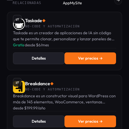
AppMySite
RELACIONADAS
⇄
Taskade
◆
NO-CODE Y AUTOMATIZACIÓN
Taskade es un creador de aplicaciones de IA sin código
que te permite clonar, personalizar y lanzar paneles de
control, CRMs y portales en vivo con agentes y
Gratis
·
desde $6/mes
automatización integrados.
Detalles
Ver precios →
⇄
Breakdance
◆
NO-CODE Y AUTOMATIZACIÓN
Breakdance es un constructor visual para WordPress con
más de 145 elementos, WooCommerce, ventanas
emergentes, formularios y datos dinámicos, todo sin
desde $199.99/año
necesidad de programar.
Detalles
Ver precios →