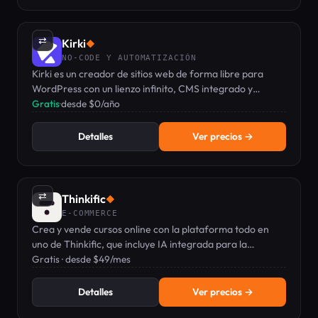
⇄
Kirki
◆
NO-CODE Y AUTOMATIZACIÓN
Kirki es un creador de sitios web de forma libre para
WordPress con un lienzo infinito, CMS integrado y
colaboración en tiempo real.
Gratis
·
desde $0/año
Detalles
Ver precios →
⇄
Thinkific
◆
E-COMMERCE
Crea y vende cursos online con la plataforma todo en
uno de Thinkific, que incluye IA integrada para la
creación de cursos y una aplicación móvil con tu propia
Gratis · desde $49/mes
marca.
Detalles
Ver precios →