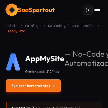
SaaSpartout
Inicio
/
Catálogo
/
No-Code y Automatización
/
AppMySite
—
No-Code 
AppMySite
Automatizac
Gratis · desde $19/mes
Explorar herramientas
→