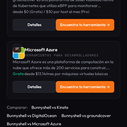
de Kubernetes que utiliza eBPF para monitorear
métricas, logs y trazas sin instrumentación.
desde $0 (Gratis) / $30 por host al mes (Pro)
Detalles
Encuentra tu herramienta →
⇄
Microsoft Azure
HERRAMIENTAS PARA DESARROLLADORES
Microsoft Azure es una plataforma de computación en la
nube que ofrece más de 200 servicios para construir,
implementar y gestionar aplicaciones a nivel global.
Gratis
·
desde $13.14/mes por máquinas virtuales básicas
Detalles
Encuentra tu herramienta →
Comparar:
Bunnyshell vs Kinsta
Bunnyshell vs DigitalOcean
Bunnyshell vs groundcover
Bunnyshell vs Microsoft Azure