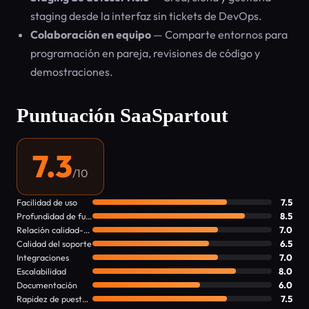
staging desde la interfaz sin tickets de DevOps.
Colaboración en equipo
— Comparte entornos para
programación en pareja, revisiones de código y
demostraciones.
Puntuación SaaSpartout
7.3
/10
Facilidad de uso
7.5
Profundidad de funciones
8.5
Relación calidad-precio
7.0
Calidad del soporte
6.5
Integraciones
7.0
Escalabilidad
8.0
Documentación
6.0
Rapidez de puesta en marcha
7.5