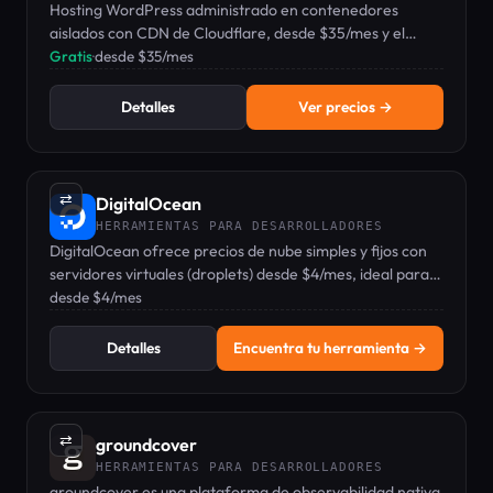
Hosting WordPress administrado en contenedores
aislados con CDN de Cloudflare, desde $35/mes y el
primer mes gratis.
Gratis
·
desde $35/mes
Detalles
Ver precios →
⇄
DigitalOcean
HERRAMIENTAS PARA DESARROLLADORES
DigitalOcean ofrece precios de nube simples y fijos con
servidores virtuales (droplets) desde $4/mes, ideal para
desarrolladores y equipos pequeños.
desde $4/mes
Detalles
Encuentra tu herramienta →
⇄
groundcover
HERRAMIENTAS PARA DESARROLLADORES
groundcover es una plataforma de observabilidad nativa