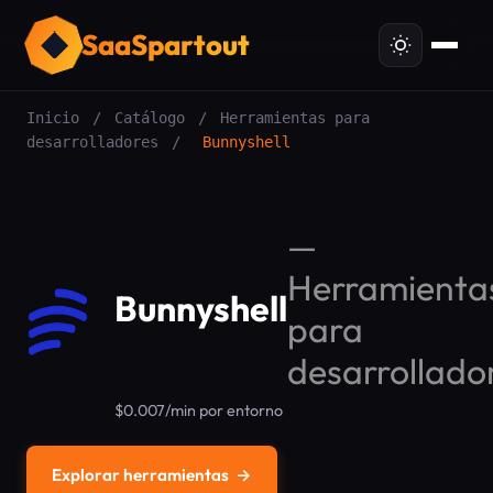
SaaSpartout
Inicio
/
Catálogo
/
Herramientas para
desarrolladores
/
Bunnyshell
—
Herramienta
Bunnyshell
para
desarrollado
$0.007/min por entorno
Explorar herramientas
→