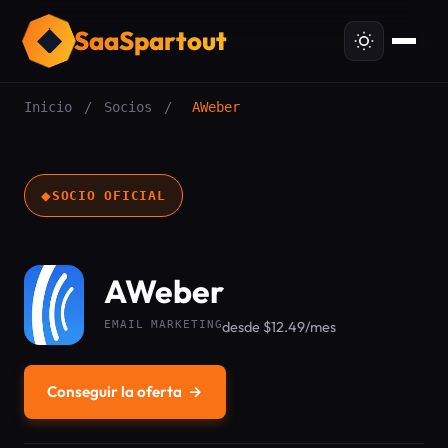
SaaSpartout
Inicio
/
Socios
/
AWeber
◆
SOCIO OFICIAL
AWeber
EMAIL MARKETING
desde $12.49/mes
Conseguir la oferta
→