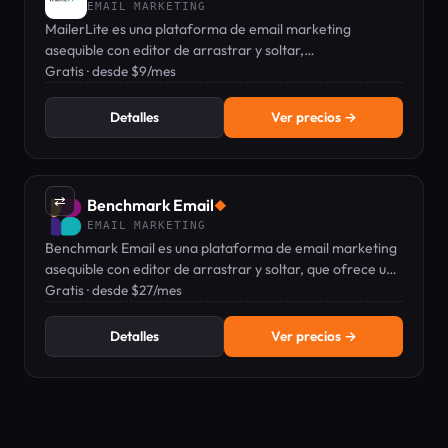
EMAIL MARKETING
MailerLite es una plataforma de email marketing
asequible con editor de arrastrar y soltar,
automatizaciones, páginas de aterrizaje y venta de
Gratis · desde $9/mes
productos digitales, empezando desde Gratis.
Detalles
Ver precios →
⇄
Benchmark Email
◆
EMAIL MARKETING
Benchmark Email es una plataforma de email marketing
asequible con editor de arrastrar y soltar, que ofrece un
plan gratuito y planes de pago desde $27/mes.
Gratis · desde $27/mes
Detalles
Ver precios →