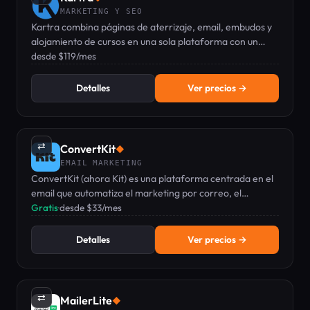
MARKETING Y SEO
Kartra combina páginas de aterrizaje, email, embudos y
alojamiento de cursos en una sola plataforma con un
redactor de copias con IA integrado.
desde $119/mes
Detalles
Ver precios →
⇄
ConvertKit
◆
EMAIL MARKETING
ConvertKit (ahora Kit) es una plataforma centrada en el
email que automatiza el marketing por correo, el
crecimiento de newsletters y la venta de productos
Gratis
·
desde $33/mes
digitales para creadores.
Detalles
Ver precios →
⇄
MailerLite
◆