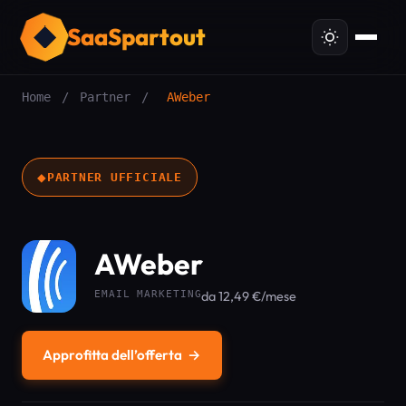
SaaSpartout
Home
/
Partner
/
AWeber
◆
PARTNER UFFICIALE
AWeber
EMAIL MARKETING
da 12,49 €/mese
Approfitta dell’offerta
→