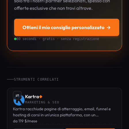
solo tra i nostri partner selezionati, spesso con
offerte esclusive che non trovi altrove.
Ottieni il mio consiglio personalizzato
→
60 secondi · gratis · senza registrazione
STRUMENTI CORRELATI
⇄
Kartra
◆
MARKETING & SEO
Kartra racchiude pagine di atterraggio, email, funnel e
hosting di corsi in un'unica piattaforma, con un
copywriter AI integrato.
da 119 $/mese