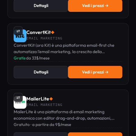
Dettagli
Vedi i prezzi →
⇄
ConvertKit
◆
EMAIL MARKETING
ConvertKit (ora Kit) è una piattaforma email-first che
automatizza l'email marketing, la crescita della
newsletter e la vendita di prodotti digitali per creator.
Gratis
·
da 33$/mese
Dettagli
Vedi i prezzi →
⇄
MailerLite
◆
EMAIL MARKETING
MailerLite è una piattaforma di email marketing
economica con editor drag-and-drop, automazioni,
pagine di destinazione e vendita di prodotti digitali, a
Gratuito · a partire da 9$/mese
partire dal piano gratuito.