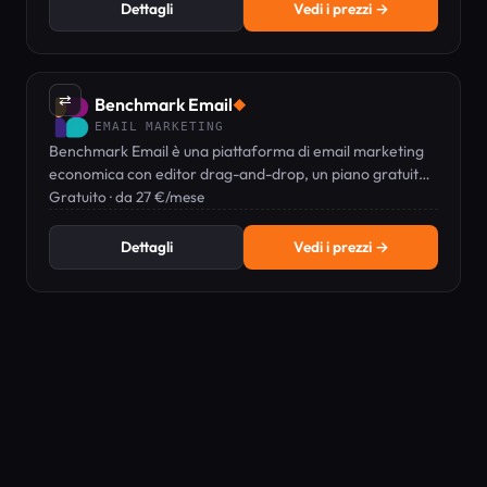
Dettagli
Vedi i prezzi →
⇄
Benchmark Email
◆
EMAIL MARKETING
Benchmark Email è una piattaforma di email marketing
economica con editor drag-and-drop, un piano gratuito
e piani a pagamento a partire da 27 €/mese.
Gratuito · da 27 €/mese
Dettagli
Vedi i prezzi →