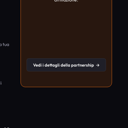
a tua
Vedi i dettagli della partnership
→
i