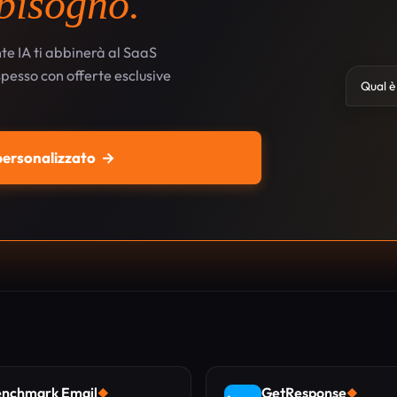
 bisogno.
te IA ti abbinerà al SaaS
 spesso con offerte esclusive
Qual è 
 personalizzato
→
nchmark Email
GetResponse
◆
◆