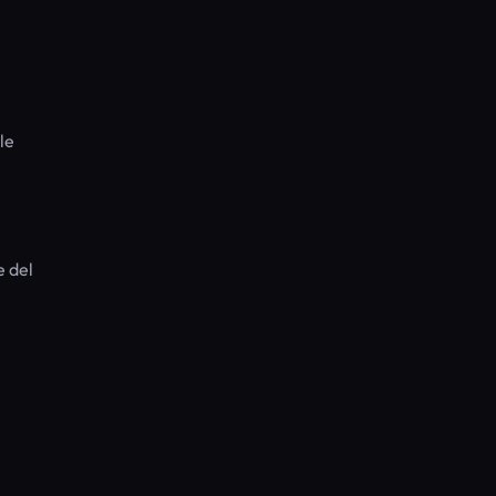
le
e del