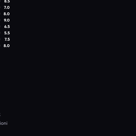
8.5
7.0
8.0
9.0
6.5
5.5
7.5
8.0
3
ioni