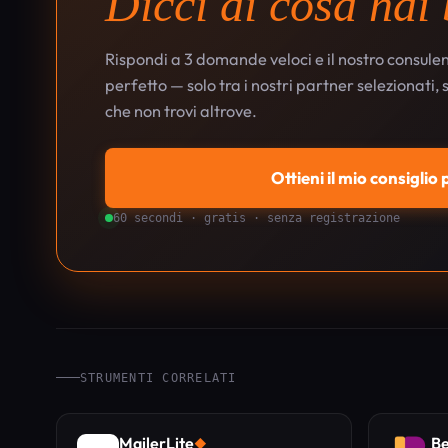
Dicci di cosa hai
Rispondi a 3 domande veloci e il nostro consulen
perfetto — solo tra i nostri partner selezionati,
che non trovi altrove.
Ottieni il mio consiglio
60 secondi · gratis · senza registrazione
STRUMENTI CORRELATI
MailerLite
Be
◆