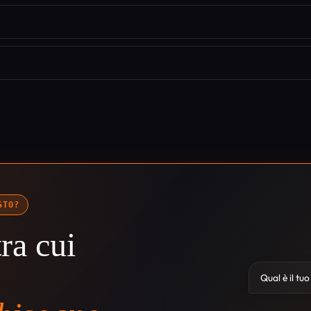
STO?
ra cui
Qual è il tu