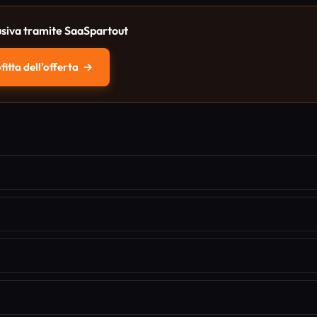
usiva tramite SaaSpartout
itta dell’offerta
→