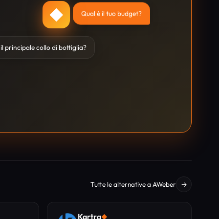
◆
Qual è il tuo budget?
il principale collo di bottiglia?
Tutte le alternative a AWeber
→
Kartra
◆