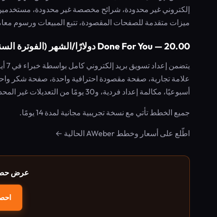
إلكتروني غير محدودة، شرائح مخصصة غير محدودة، مستخدمين غي
ميزات متقدمة للصفحات المقصودة، تتبع المبيعات ورسوم معاملات منخ
Done For You — 20.00 دولارًا/الشهر (الفوترة السنوية) + رسوم إعداد 79 دولارًا
يتضم
علامة تجارية، صفحة مقصودة احترافية واحدة، صفحة شكر واحدة
أسبوعيًا، مكالمة إعداد فردية، و30 يومًا من التعديلات غير المحدودة. بالإضافة إلى جميع ميزات خطة Plus.
جميع الخطط تأتي مع نسخة تجريبية مجانية لمدة 14 يومًا.
اطّلع على أسعار وخطط AWeber الحالية ←
عرض حصري عبر 
احص