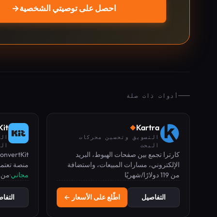
احصل على توصيتي الشخصية
→
أدوات ذات صلة
Kit
Kartra
◆
التسويق وتحسين محركات
الت
البحث
الإ
كارترا تجمع بين صفحات الهبوط، البريد
الإلكتروني، مسارات المبيعات، واستضافة
منصة تعتمد
من 119 دولارًا/شهريًا
الدورات التدريبية في منصة واحدة مع كاتب
مجاني
·
من 33 دولارًا/شه
أتمتة التسو
محتوى بالذكاء الاصطناعي مدمج.
النشرات الب
للمبدعين.
التفاصيل
اطّلع على الأسعار ←
التفا