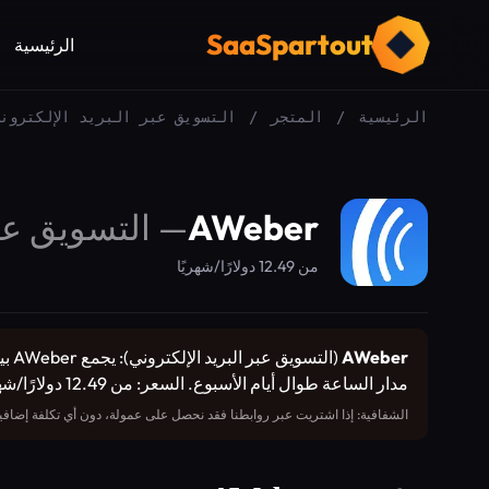
SaaSpartout
الرئيسية
الرئيسية
/
المتجر
/
التسويق عبر البريد الإلكترون
AWeber
—
التسويق عبر
من 12.49 دولارًا/شهريًا
AWeber
(ال
مدار الساعة طوال أيام الأسبوع. السعر: من 12.49 دولارًا/شهريًا.
الشفافية: إذا اشتريت عبر روابطنا فقد نحصل على عمولة، دون أي تكلفة إضافية