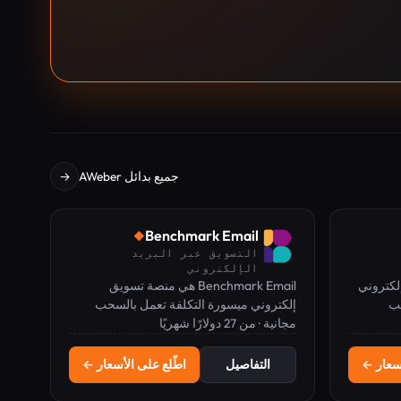
جميع بدائل AWeber
→
Benchmark Email
◆
التسويق عبر البريد
الإلكتروني
د إلكتروني
Benchmark Email هي منصة تسويق
حب
إلكتروني ميسورة التكلفة تعمل بالسحب
ودة، وبيع
مجانية · من 27 دولارًا شهريًا
والإفلات، وتوفر خطة مجانية وخطط مدفوعة
مجانية.
تبدأ من 27 دولارًا شهريًا.
أسعار ←
التفاصيل
اطّلع على الأسعار ←