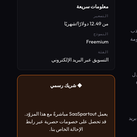
معلومات سريعة
التسعير
من 12.49 دولارًا/شهريًا
جذب
النموذج
ومة
Freemium
الفئة
التسويق عبر البريد الإلكتروني
دل
تياجات CRM
◆ شريك رسمي
يعمل SaaSpartout مباشرةً مع هذا المزوّد.
لسلات بريد
قد تحصل على خصومات حصرية عبر رابط
الإحالة الخاص بنا.