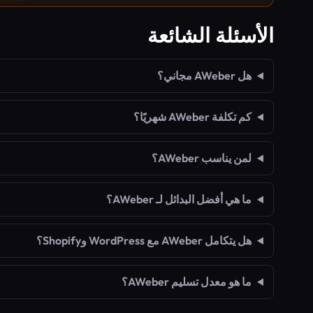
الأسئلة الشائعة
هل AWeber مجاني؟
كم تكلفة AWeber شهريًا؟
لمن يناسب AWeber؟
ما هي أفضل البدائل لـ AWeber؟
هل يتكامل AWeber مع WordPress وShopify؟
ما هو معدل تسليم AWeber؟