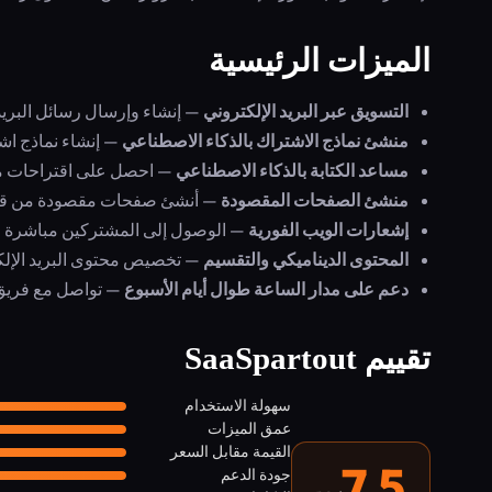
الميزات الرئيسية
التسويق عبر البريد الإلكتروني
— إنشاء وإرسال رسائل البريد
منشئ نماذج الاشتراك بالذكاء الاصطناعي
— إنشاء نماذج اشتر
مساعد الكتابة بالذكاء الاصطناعي
— احصل على اقتراحات مدع
منشئ الصفحات المقصودة
— أنشئ صفحات مقصودة من قوال
إشعارات الويب الفورية
— الوصول إلى المشتركين مباشرة في
المحتوى الديناميكي والتقسيم
— تخصيص محتوى البريد الإلكت
دعم على مدار الساعة طوال أيام الأسبوع
— تواصل مع فريق ا
تقييم SaaSpartout
سهولة الاستخدام
عمق الميزات
القيمة مقابل السعر
7.5
جودة الدعم