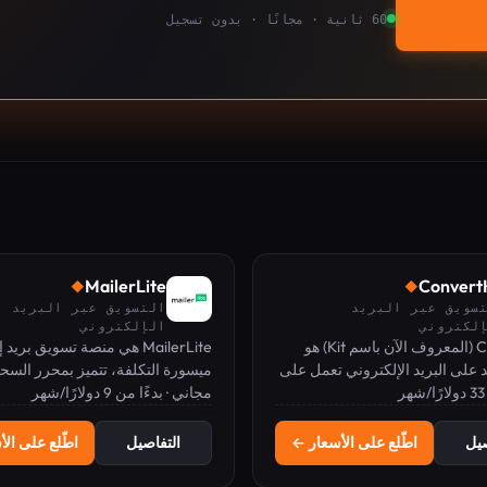
60 ثانية · مجانًا · بدون تسجيل
MailerLite
Convert
◆
◆
سويق عبر البريد
التسويق عبر البريد
لكتروني
الإلكتروني
ConvertKit (المعروف الآن باسم Kit) هو
MailerLite هي منصة تسويق بري
 على البريد الإلكتروني تعمل على
ميسورة التكلفة، تتميز بمحرر الس
ر
يق عبر البريد الإلكتروني، تنمية
مجاني · بدءًا من 9 دولارًا/شهر
والإفلات، والأتمتة، والصفحات المقص
ريدية، وبيع المنتجات الرقمية
المنتجات الرقمية، بدءًا من الخطة ال
صيل
اطّلع على الأسعار ←
التفاصيل
اطّلع على ال