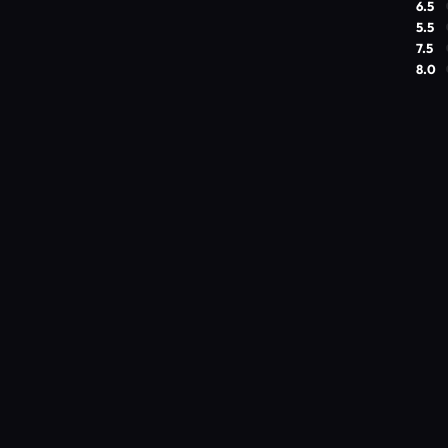
6.5
5.5
7.5
8.0