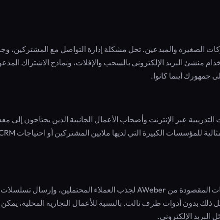
للشركات الصغيرة والمبدعين. تحل مشكلة إدارة التواصل مع المشتركين، و
خدام منشئ البريد الإلكتروني بالسحب والإفلات، ونماذج الاشتراك المدع
 جمهورك أينما كانوا.
تدريبية عبر الإنترنت وأصحاب الأعمال الجانبية الذين يحتاجون إلى مع
تسليم مرتفع ودعم على مدار الساعة بدون تعقيد. وهي ليست مثالية للمؤسسات الكبيرة التي لديها ملايين المشتركين أو اح
يمكن لمنشئ دورة تدريبية عبر الإنترنت استخدام منشئ الصفحات المقصودة من AWeber لجذب العملاء المحتملين، وإرسال تس
- كل ذلك بدون أدوات طرف ثالث. بالنسبة للأعمال التجارية المحلية، يمكن
 البريد الإلكتروني.