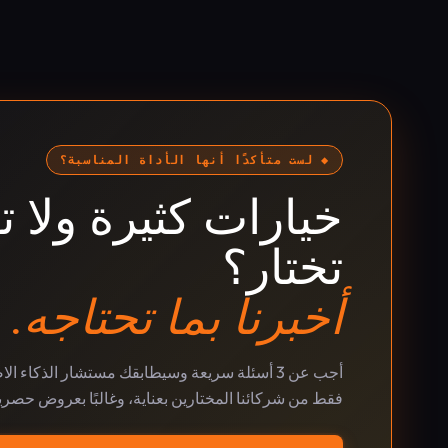
◆ لست متأكدًا أنها الأداة المناسبة؟
خيارات كثيرة ولا ت
تختار؟
أخبرنا بما تحتاجه.
أجب عن 3 أسئلة سريعة وسيطابقك مستشار الذكاء ا
فقط من شركائنا المختارين بعناية، وغالبًا بعروض حصري