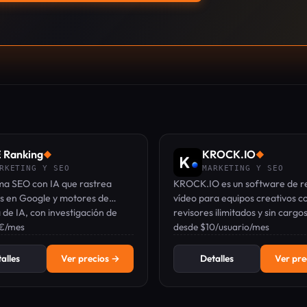
 Ranking
KROCK.IO
◆
◆
RKETING Y SEO
MARKETING Y SEO
ma SEO con IA que rastrea
KROCK.IO es un software de re
es en Google y motores de
vídeo para equipos creativos c
de IA, con investigación de
revisores ilimitados y sin cargo
clave, auditorías, backlinks y
 €/mes
usuario.
desde $10/usuario/mes
ad GEO en un solo panel.
alles
Ver precios →
Detalles
Ver pre