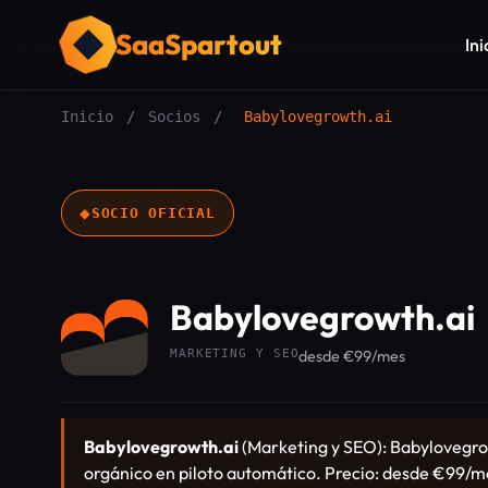
SaaSpartout
Ini
Inicio
/
Socios
/
Babylovegrowth.ai
◆
SOCIO OFICIAL
Babylovegrowth.ai
MARKETING Y SEO
desde €99/mes
Babylovegrowth.ai
(Marketing y SEO): Babylovegrowt
orgánico en piloto automático. Precio: desde €99/m