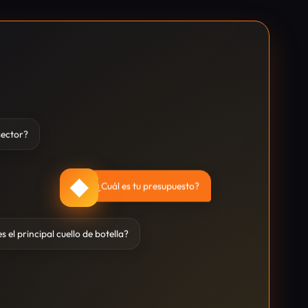
sector?
◆
¿Cuál es tu presupuesto?
s el principal cuello de botella?