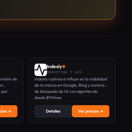
Indexly
◆
MARKETING Y SEO
visión de
Indexly rastrea e influye en la visibilidad
on
de tu marca en Google, Bing y motores
s por
de búsqueda de IA con agentes de
contenido automatizados.
desde $99/mes
cios →
Detalles
Ver precios →