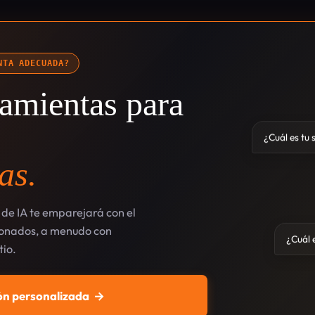
NTA ADECUADA?
amientas para
¿Cuál es tu 
as.
de IA te emparejará con el
cionados, a menudo con
¿Cuál e
tio.
n personalizada
→