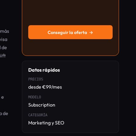
e más
Conseguir la oferta
→
visa
d de
ift
Datos rápidos
PRECIOS
desde €99/mes
 e
MODELO
Subscription
a de
CATEGORÍA
Marketing y SEO