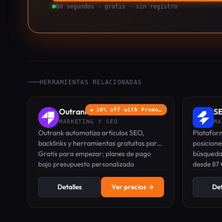
60 segundos · gratis · sin registro
HERRAMIENTAS RELACIONADAS
Outrank
10% off with Promo…
SE
◆
MARKETING Y SEO
MA
Outrank automatiza artículos SEO,
Platafor
backlinks y herramientas gratuitas para
posicion
aumentar el tráfico orgánico y lograr
Gratis para empezar; planes de pago
búsqueda 
que tu marca sea recomendada por
bajo presupuesto personalizado
palabras 
desde 87
ChatGPT.
visibilid
Detalles
Ver precios →
Det