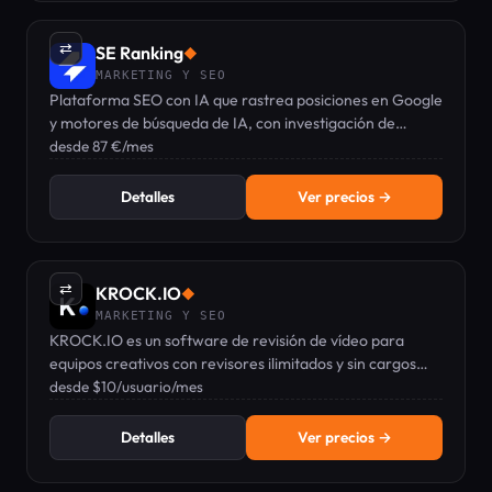
⇄
SE Ranking
◆
MARKETING Y SEO
Plataforma SEO con IA que rastrea posiciones en Google
y motores de búsqueda de IA, con investigación de
palabras clave, auditorías, backlinks y visibilidad GEO en
desde 87 €/mes
un solo panel.
Detalles
Ver precios →
⇄
KROCK.IO
◆
MARKETING Y SEO
KROCK.IO es un software de revisión de vídeo para
equipos creativos con revisores ilimitados y sin cargos
por usuario.
desde $10/usuario/mes
Detalles
Ver precios →