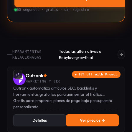
60 segundos · gratis · sin registro
Todas las alternativas a
HERRAMIENTAS
→
Babylovegrowth.ai
RELACIONADAS
⇄
Outrank
10% off with Promo…
◆
MARKETING Y SEO
Outrank automatiza artículos SEO, backlinks y
herramientas gratuitas para aumentar el tráfico
orgánico y lograr que tu marca sea recomendada por
Gratis para empezar; planes de pago bajo presupuesto
ChatGPT.
personalizado
Detalles
Ver precios →