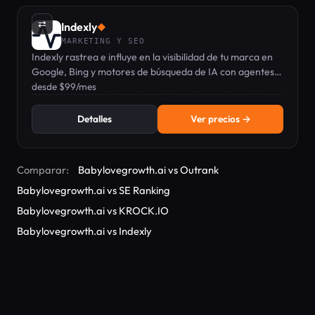
⇄
Indexly
◆
MARKETING Y SEO
Indexly rastrea e influye en la visibilidad de tu marca en
Google, Bing y motores de búsqueda de IA con agentes
de contenido automatizados.
desde $99/mes
Detalles
Ver precios →
Comparar:
Babylovegrowth.ai vs Outrank
Babylovegrowth.ai vs SE Ranking
Babylovegrowth.ai vs KROCK.IO
Babylovegrowth.ai vs Indexly