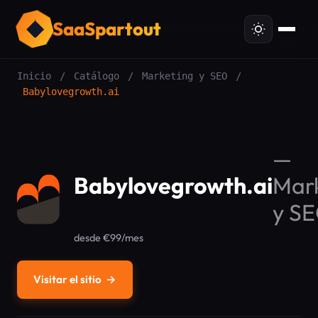
SaaSpartout
Inicio
/
Catálogo
/
Marketing y SEO
/
Babylovegrowth.ai
—
Babylovegrowth.ai
Mar
y S
desde €99/mes
Visitar el sitio
→