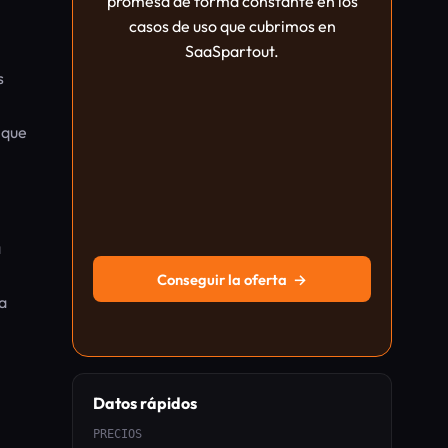
promesa de forma constante en los
casos de uso que cubrimos en
SaaSpartout.
s
 que
a
Conseguir la oferta
→
a
Datos rápidos
PRECIOS