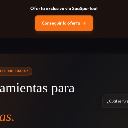
Oferta exclusiva vía SaaSpartout
Conseguir la oferta
→
NTA ADECUADA?
amientas para
¿Cuál es tu 
as.