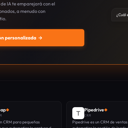
de IA te emparejará con el
cionados, a menudo con
¿Cuál e
tio.
n personalizada
→
eap
Pipedrive
◆
◆
M
CRM
un CRM para pequeñas
Pipedrive es un CRM de ventas