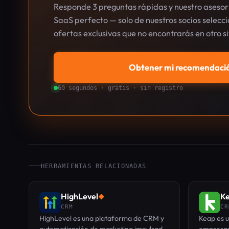
Responde 3 preguntas rápidas y nuestro asesor 
SaaS perfecto — solo de nuestros socios selec
ofertas exclusivas que no encontrarás en otro si
Obtener mi recomendació
60 segundos · gratis · sin registro
HERRAMIENTAS RELACIONADAS
HighLevel
K
◆
CRM
CR
HighLevel es una plataforma de CRM y
Keap es 