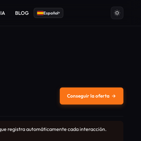
 IA
BLOG
Español
▾
Conseguir la oferta
→
 que registra automáticamente cada interacción.