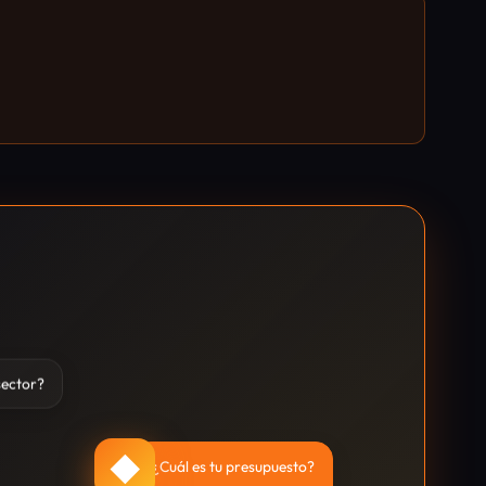
sector?
◆
¿Cuál es tu presupuesto?