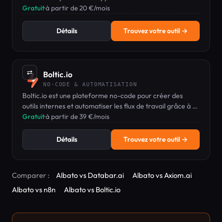
constructeur visuel et du code personnalisé, à partir de
Gratuit
·
à partir de 20 €/mois
20 €/mois.
Détails
Trouvez votre outil →
⇄
Boltic.io
NO-CODE & AUTOMATISATION
Boltic.io est une plateforme no-code pour créer des
outils internes et automatiser les flux de travail grâce à un
constructeur par glisser-déposer et plus de 200
Gratuit
·
à partir de 39 €/mois
intégrations pré-construites.
Détails
Trouvez votre outil →
Comparer :
Albato vs Databar.ai
Albato vs Axiom.ai
Albato vs n8n
Albato vs Boltic.io