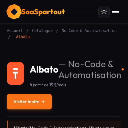
SaaSpartout
Accueil
/
Catalogue
/
No-Code & Automatisation
/
Albato
—
No-Code &
Albato
◆
Automatisation
à partir de 15 $/mois
Visiter le site
→