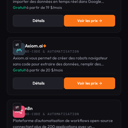
importer des données en temps réel dans Google
Sheets, sans écrire une ligne de code.
Gratuit
·
à partir de 19 $/mois
Détails
Voir les prix →
⇄
Axiom.ai
◆
NO-CODE & AUTOMATISATION
Axiom.ai vous permet de créer des robots navigateur
sans code pour extraire des données, remplir des
formulaires et automatiser des tâches web répétitives
Gratuit
·
à partir de 20 $/mois
sur n'importe quel site.
Détails
Voir les prix →
⇄
n8n
NO-CODE & AUTOMATISATION
Plateforme d'automatisation de workflows open-source
connectant plus de 200 applications avec un