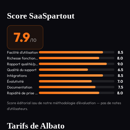
Score SaaSpartout
7.9
/10
Facilité d’utilisation
8.5
Richesse fonctionnelle
8.0
Rapport qualité/prix
9.0
Qualité du support
6.5
Intégrations
8.5
Évolutivité
7.0
Documentation
7.5
Rapidité de prise en main
8.0
Score éditorial issu de notre méthodologie d’évaluation — pas de notes
d’utilisateurs.
Tarifs de Albato