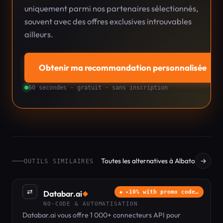
uniquement parmi nos partenaires sélectionnés,
souvent avec des offres exclusives introuvables
ailleurs.
Obtenir ma recommandation personnalisée
→
60 secondes · gratuit · sans inscription
Toutes les alternatives à Albato
→
OUTILS SIMILAIRES
⇄
Databar.ai
-10% with promo code…
◆
NO-CODE & AUTOMATISATION
Databar.ai vous offre 1 000+ connecteurs API pour