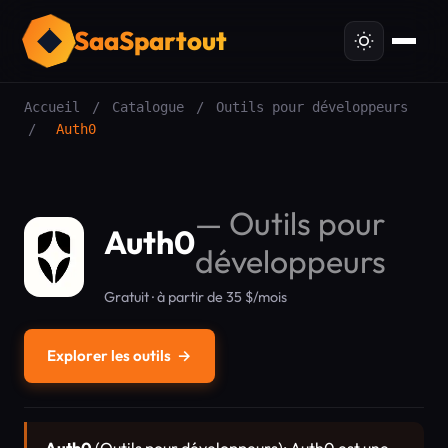
SaaSpartout
Accueil
/
Catalogue
/
Outils pour développeurs
/
Auth0
—
Outils pour
Auth0
développeurs
Gratuit · à partir de 35 $/mois
Explorer les outils
→