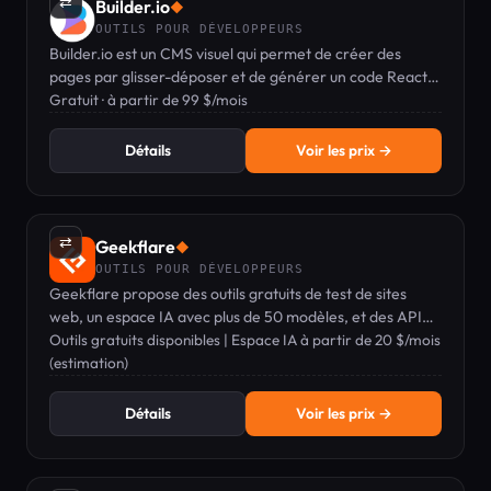
⇄
Builder.io
◆
OUTILS POUR DÉVELOPPEURS
Builder.io est un CMS visuel qui permet de créer des
pages par glisser-déposer et de générer un code React
propre et prêt pour la production.
Gratuit · à partir de 99 $/mois
Détails
Voir les prix →
⇄
Geekflare
◆
OUTILS POUR DÉVELOPPEURS
Geekflare propose des outils gratuits de test de sites
web, un espace IA avec plus de 50 modèles, et des API
développeur pour le scraping et la recherche.
Outils gratuits disponibles | Espace IA à partir de 20 $/mois
(estimation)
Détails
Voir les prix →