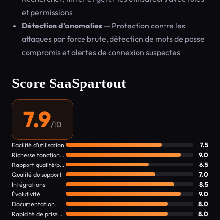
et permissions
Détection d'anomalies
— Protection contre les
attaques par force brute, détection de mots de passe
compromis et alertes de connexion suspectes
Score SaaSpartout
7.9
/10
Facilité d’utilisation
7.5
Richesse fonctionnelle
9.0
Rapport qualité/prix
6.5
Qualité du support
7.0
Intégrations
8.5
Évolutivité
9.0
Documentation
8.0
Rapidité de prise en main
8.0