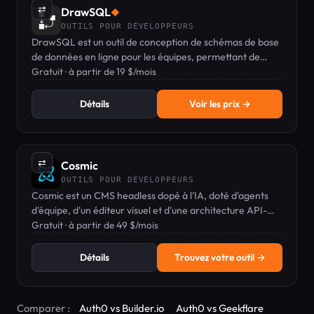
⇄
DrawSQL
◆
OUTILS POUR DÉVELOPPEURS
DrawSQL est un outil de conception de schémas de base
de données en ligne pour les équipes, permettant de
concevoir, importer et réviser des schémas SQL
Gratuit · à partir de 19 $/mois
ensemble en temps réel.
Détails
Voir les prix →
⇄
Cosmic
OUTILS POUR DÉVELOPPEURS
Cosmic est un CMS headless dopé à l'IA, doté d'agents
d'équipe, d'un éditeur visuel et d'une architecture API-
first pour les développeurs.
Gratuit · à partir de 49 $/mois
Détails
Trouvez votre outil →
Comparer :
Auth0 vs Builder.io
Auth0 vs Geekflare