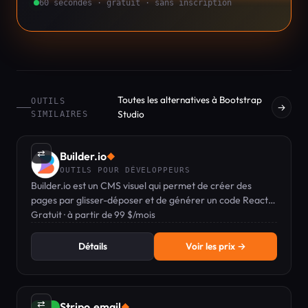
60 secondes · gratuit · sans inscription
Toutes les alternatives à Bootstrap
OUTILS
→
Studio
SIMILAIRES
⇄
Builder.io
◆
OUTILS POUR DÉVELOPPEURS
Builder.io est un CMS visuel qui permet de créer des
pages par glisser-déposer et de générer un code React
propre et prêt pour la production.
Gratuit · à partir de 99 $/mois
Détails
Voir les prix →
⇄
Stripo.email
◆