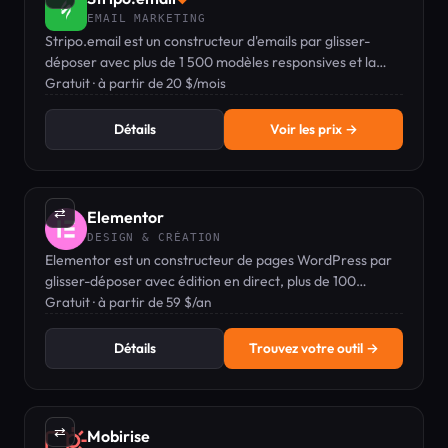
EMAIL MARKETING
Stripo.email est un constructeur d'emails par glisser-
déposer avec plus de 1 500 modèles responsives et la
prise en charge de l'AMP.
Gratuit · à partir de 20 $/mois
Détails
Voir les prix →
⇄
Elementor
DESIGN & CRÉATION
Elementor est un constructeur de pages WordPress par
glisser-déposer avec édition en direct, plus de 100
widgets et des fonctionnalités de constructeur de thème.
Gratuit · à partir de 59 $/an
Détails
Trouvez votre outil →
⇄
Mobirise