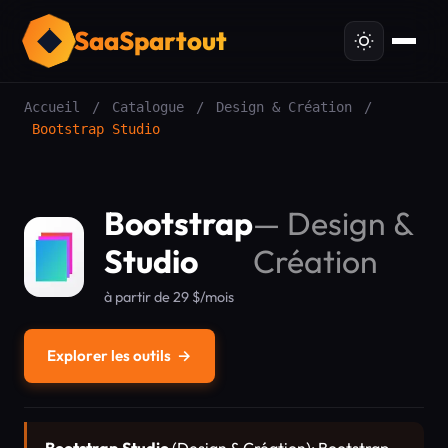
SaaSpartout
Accueil
/
Catalogue
/
Design & Création
/
Bootstrap Studio
Bootstrap
—
Design &
Studio
Création
à partir de 29 $/mois
Explorer les outils
→