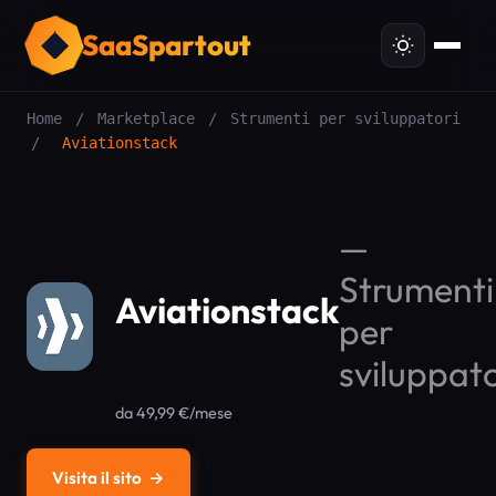
SaaSpartout
Home
/
Marketplace
/
Strumenti per sviluppatori
/
Aviationstack
—
Strumenti
Aviationstack
per
sviluppato
da 49,99 €/mese
Visita il sito
→