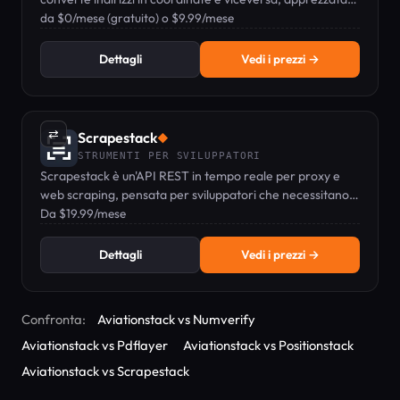
dagli sviluppatori di tutto il mondo.
da $0/mese (gratuito) o $9.99/mese
Dettagli
Vedi i prezzi →
⇄
Scrapestack
◆
STRUMENTI PER SVILUPPATORI
Scrapestack è un'API REST in tempo reale per proxy e
web scraping, pensata per sviluppatori che necessitano
di estrazione dati scalabile e affidabile.
Da $19.99/mese
Dettagli
Vedi i prezzi →
Confronta:
Aviationstack vs Numverify
Aviationstack vs Pdflayer
Aviationstack vs Positionstack
Aviationstack vs Scrapestack