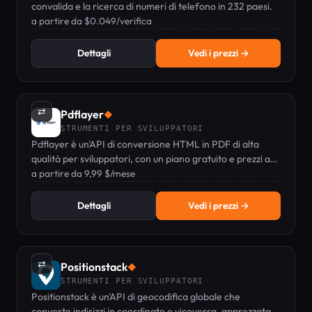
convalida e la ricerca di numeri di telefono in 232 paesi.
a partire da $0.049/verifica
Dettagli
Vedi i prezzi →
⇄
Pdflayer
◆
STRUMENTI PER SVILUPPATORI
Pdflayer è un'API di conversione HTML in PDF di alta
qualità per sviluppatori, con un piano gratuito e prezzi a
partire da 9,99 $/mese.
a partire da 9,99 $/mese
Dettagli
Vedi i prezzi →
⇄
Positionstack
◆
STRUMENTI PER SVILUPPATORI
Positionstack è un'API di geocodifica globale che
converte indirizzi in coordinate e viceversa, apprezzata