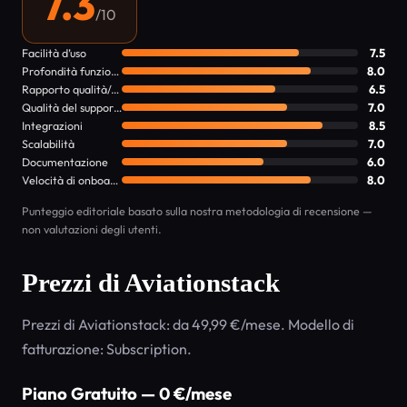
7.3
/10
Facilità d’uso
7.5
Profondità funzionalità
8.0
Rapporto qualità/prezzo
6.5
Qualità del supporto
7.0
Integrazioni
8.5
Scalabilità
7.0
Documentazione
6.0
Velocità di onboarding
8.0
Punteggio editoriale basato sulla nostra metodologia di recensione —
non valutazioni degli utenti.
Prezzi di Aviationstack
Prezzi di Aviationstack: da 49,99 €/mese. Modello di
fatturazione: Subscription.
Piano Gratuito — 0 €/mese