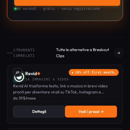
60 secondi · gratis · senza registrazione
Tutte le alternative a Breakout
STRUMENTI
→
Clips
CORRELATI
⇄
Revid
20% off first month…
◆
IA IMMAGINI & VIDEO
Revid AI trasforma testo, link o musica in brevi video
pronti per diventare virali su TikTok, Instagram e
YouTube, senza bisogno di competenze di editing.
da 39$/mese
Dettagli
Vedi i prezzi →