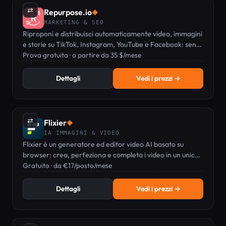
⇄
Repurpose.io
◆
MARKETING & SEO
Riproponi e distribuisci automaticamente video, immagini
e storie su TikTok, Instagram, YouTube e Facebook: senza
watermark, in modalità completamente automatica.
Prova gratuita · a partire da 35 $/mese
Dettagli
Vedi i prezzi →
⇄
Flixier
◆
IA IMMAGINI & VIDEO
Flixier è un generatore ed editor video AI basato su
browser: crea, perfeziona e completa i video in un unico
flusso di lavoro sulla timeline.
Gratuito · da €17/posto/mese
Dettagli
Vedi i prezzi →