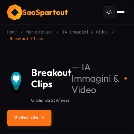
SaaSpartout
Home
/
Marketplace
/
IA Immagini & Video
/
Breakout Clips
—
IA
Breakout
Immagini &
◆
Clips
Video
Gratis · da $39/mese
Visita il sito
→