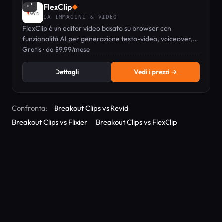
⇄
FlexClip
◆
IA IMMAGINI & VIDEO
FlexClip è un editor video basato su browser con
funzionalità AI per generazione testo-video, voiceover,
sottotitoli e una libreria stock di oltre 4 milioni di risorse.
Gratis · da $9,99/mese
Dettagli
Vedi i prezzi →
Confronta:
Breakout Clips vs Revid
Breakout Clips vs Flixier
Breakout Clips vs FlexClip