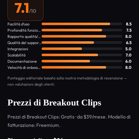
7.1
/10
Facilità d’uso
8.5
Profondità funzionalità
7.5
Rapporto qualità/prezzo
8.0
Qualità del supporto
6.5
Integrazioni
5.0
Scalabilità
7.0
Documentazione
6.0
Velocità di onboarding
8.0
Punteggio editoriale basato sulla nostra metodologia di recensione —
non valutazioni degli utenti.
Prezzi di Breakout Clips
Prezzi di Breakout Clips: Gratis · da $39/mese. Modello di
fatturazione: Freemium.