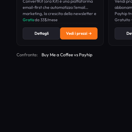
ConvertKit (ora Kit) è una piattaforma
Vendi prod
email-first che automatizza l'email
abboname
marketing, la crescita della newsletter e
Payhip tr
la vendita di prodotti digitali per creator.
Gratis
·
da 33$/mese
commissio
Gratuito 
Dettagli
Vedi i prezzi →
Det
Confronta:
Buy Me a Coffee vs Payhip