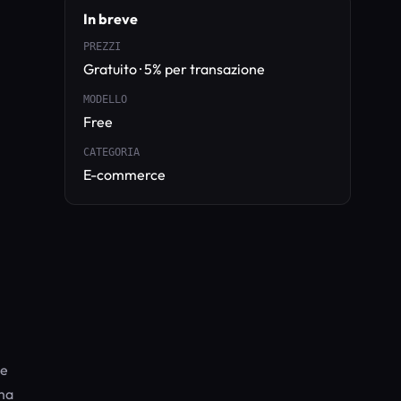
In breve
PREZZI
Gratuito · 5% per transazione
MODELLO
i
Free
CATEGORIA
E-commerce
he
rma