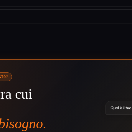
STO?
ra cui
Qual è il tu
 bisogno.