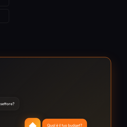
o settore?
◆
Qual è il tuo budget?