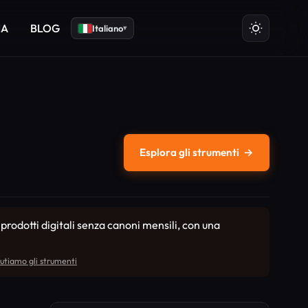
IA
BLOG
Italiano
▾
Esplora gli strumenti
→
odotti digitali senza canoni mensili, con una
utiamo gli strumenti