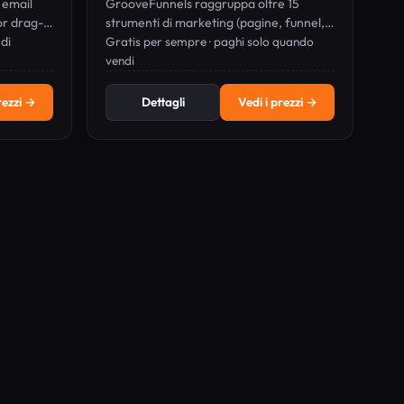
 email
GrooveFunnels raggruppa oltre 15
or drag-
strumenti di marketing (pagine, funnel,
di
email, e-commerce, membership) in
Gratis per sempre · paghi solo quando
ti
un'unica piattaforma gratuita; paghi solo
vendi
uito.
quando vendi.
rezzi →
Dettagli
Vedi i prezzi →