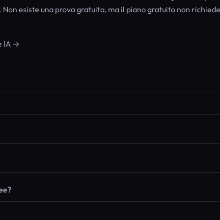
. Non esiste una prova gratuita, ma il piano gratuito non richied
e IA →
fee?