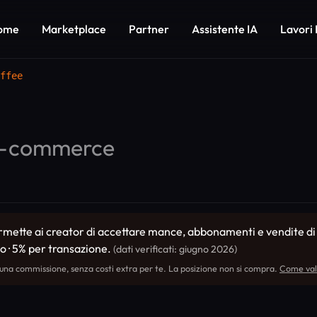
ome
Marketplace
Partner
Assistente IA
Lavori 
ffee
-commerce
ette ai creator di accettare mance, abbonamenti e vendite di pr
o · 5% per transazione.
(dati verificati: giugno 2026)
 una commissione, senza costi extra per te. La posizione non si compra.
Come val