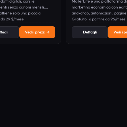
otti digitali, corsi e
MailerLite è una piattaforma di
nti senza canoni mensili:
marketing economica con edit
attiene solo una piccola
and-drop, automazioni, pagine 
ne per ogni vendita.
· da 29 $/mese
destinazione e vendita di prodot
Gratuito · a partire da 9$/mese
digitali, a partire dal piano grat
tagli
Vedi i prezzi →
Dettagli
Vedi i p