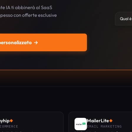
te IA ti abbinerà al SaaS
 spesso con offerte esclusive
Qual è 
 personalizzato
→
yhip
MailerLite
◆
◆
COMMERCE
EMAIL MARKETING