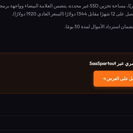
20 موقعًا، 300 رصيد ذكاء اصطناعي/شهر، 200 ألف زائر شهريًا، مساحة تخزين SSD غير محددة، يتضمن العلامة البيضاء وواجهة بر
سترداد الأموال لمدة 30 يومًا.
SaaSpartout
ل على العرض
→