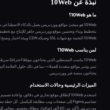
نبذة عن 10Web
ما هو 10Web؟
10Web هو منشئ مواقع ووردبريس يعمل بالذكاء الاصطناع
بتخطيط وبناء وتحسين موقع ووردبريس جاهز للإنتاج مع تخطيط
10Web التحتية مع شهادة SSL وشبكة CDN وبيئة اختبار ونسخ احتياطي تلقائي.
لمن يناسب 10Web؟
10Web يناسب المستقلين الذين يحتاجون موقعًا احترافيًا سر
تبني وتدير مواقع متعددة للعملاء—بما في ذلك حلول العلامة الب
يحتاجون منصة غير ووردبريس.
الميزات الرئيسية وحالات الاستخدام
تصاميم Figma إلى صفحات ويب مطابقة للبكسل. كل خ