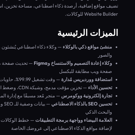
Website Builder للوكالات.
الميزات الرئيسية
منشئ مواقع ذكي بالوكلاء
— وكلاء ذكاء اصطناعي يُنشئون 
والصور
وكلاء إعادة التصميم والاستنساخ وFigma
صفحة ويب مطابقة للبكسل
استضافة ووردبريس مُدارة
— وقت تشغيل 99.99%، حاويات معزولة، شهادة SSL مجانية، بيئة اختبار، ونسخ احتياطي تلقائي في كل خطة
تحسين الأداء
— تخزين مؤقت مدمج، وشبكة CDN، وضغط الصور لتحقيق درجة PageSpeed 90+
تجارة إلكترونية ووكومرس
— متجر مُعد مسبقًا مع إدارة ال
تحسين SEO بالذكاء الاصطناعي
والبحث الذكي
العلامة البيضاء وواجهة برمجة التطبيقات
لإضافة مواقع الذكاء الاصطناعي إلى عروضك الخاصة