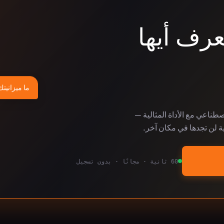
عرف أيها
ما ميزانيتك
لاصطناعي مع الأداة المثالية —
ة لن تجدها في مكان آخر.
60 ثانية · مجانًا · بدون تسجيل