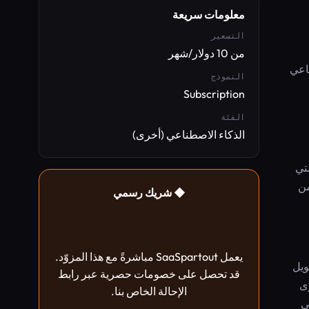
معلومات سريعة
التسعير
من 10 دولار/شهر
ناعي
النموذج
Subscription
الفئة
الذكاء الاصطناعي (أخرى)
لتي
من
◆ شريك رسمي
يعمل SaaSpartout مباشرةً مع هذا المزوّد.
بريس، أو تحويل
قد تحصل على خصومات حصرية عبر رابط
وى
الإحالة الخاص بنا.
 الخطط الأعلى