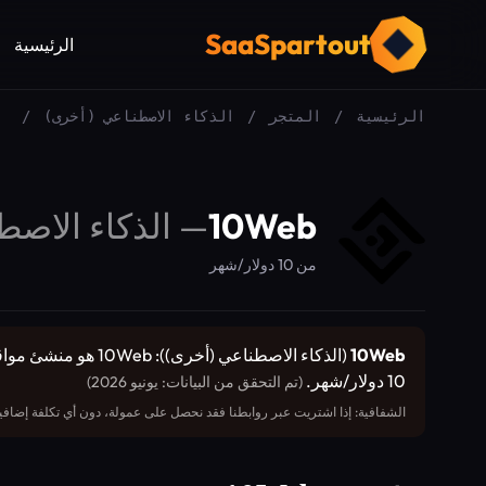
SaaSpartout
الرئيسية
الرئيسية
/
المتجر
/
الذكاء الاصطناعي (أخرى)
/
10Web
—
الذكاء الاصط
من 10 دولار/شهر
10Web
10 دولار/شهر.
(تم التحقق من البيانات: يونيو 2026)
الشفافية: إذا اشتريت عبر روابطنا فقد نحصل على عمولة، دون أي تكلفة إضافية