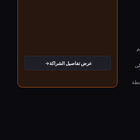
م
عرض تفاصيل الشراكة
→
ادة إنشاء أي صفحة من رابط URL، أو تحويل ملف Figma إلى