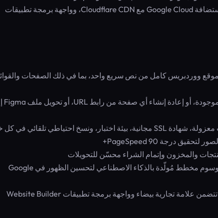
تضيف مواقع إضافية، أرصدة ذكاء اصطناعي، مساحة تخزين، استضافة Google Cloud مع Cloudflare CDN، وواجهة برمجة تطبيقات
موقع ووردبريس كامل من نص سريع واحد، بما في ذلك الصفحات والقوائ
— تحديث صفحة موجودة، أو إع
منتجات والمخزون وإتمام الشراء محسّن للتحويلات
— بيانات وصفية للـ SEO ووسوم مخطط مُولّدة بالذكاء الاصطناعي لتحسين الظهور في Google
— خطط الوكالات تتضمن علامة تجارية بيضاء وواجهة برمجة تطبيقات Website Builder