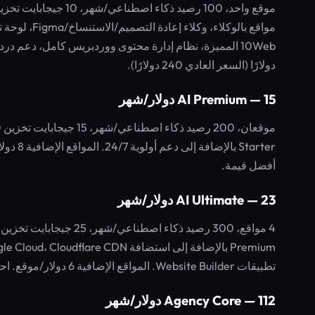
دولارًا (السعر العادي 240 دولارًا).
AI Premium — 15 دولار/شهر
أفضل قيمة.
AI Ultimate — 23 دولار/شهر
تطبيقات Website Builder. المواقع الإضافية 6 دولار/موقع. احصل على 12 شهرًا مقابل 270 دولارًا (السعر العادي 540 دولارًا).
Agency Core — 112 دولار/شهر