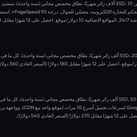
موقع واحد، 100 رصيد ذكاء اصطناعي/شهر، 10 جيجابايت تخزين SSD، 10 آلاف زائر شهريًا، نطاق مخصص مجاني (سنة واحدة)، منشئ
مواقع بالوكلاء، وكلاء إعادة التصميم/الاستنساخ/Figma، لوحة تحكم للتجارة الإلكترون
10Web المميزة، نظام إدار
موقعان، 200 رصيد ذكاء اصطناعي/شهر، 15 جيجابايت تخزين SSD، 20 ألف زائر شهريًا، نطاق مخصص مجاني (سنة واحدة)، كل ما في
Starter بالإضافة إلى دعم أولوية 24/7. المواقع الإضافية 8 دولار/موقع. احصل على 12 شهر
4 مواقع، 300 رصيد ذكاء اصطناعي/شهر، 25 جيجابايت تخزين SSD، 50 ألف زائر شهريًا، نطاق مخصص مجاني (سنة واحدة)، كل ما في
Premium بالإضافة إلى استضافة Google Cloud، Cloudflare CDN لسرعات تحميل أسرع 10 مرات (موق