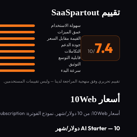
تقييم SaaSpartout
سهولة الاستخدام
عمق الميزات
القيمة مقابل السعر
7.4
جودة الدعم
/10
التكاملات
قابلية التوسع
التوثيق
سرعة البدء
تقييم تحريري وفق منهجية المراجعة لدينا — وليس تقييمات المستخدمين.
أسعار 10Web
أسعار 10Web: من 10 دولار/شهر. نموذج الفوترة: Subscription.
AI Starter — 10 دولار/شهر