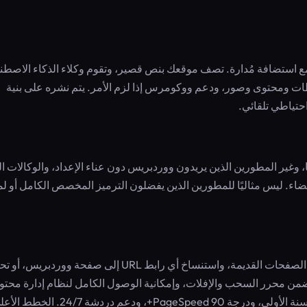
ي مع استضافة مُدارة. تصف موقعك بنص قصير، وتقوم وكلاء الذكاء الاصط
ات ومحتوى وصور، ودعم ووكومرس إذا لزم الأمر. يتم نشره على بنية
يعًا، وغير المطورين الذين يريدون ووردبريس دون عناء الإعداد، والوكالات ا
يضاء. ليس مثاليًا للمطورين الذين يفضلون الترميز المخصص الكامل أو ل
استخدم 10Web لإطلاق موقع تجاري في دقائق، وإعادة تصميم الصفحات القديمة، واستنساخ أي رابط URL إلى صفحة وورد
طة تتضمن محرر السحب والإفلات، وإمكانية الوصول الكامل لنظام إدارة محت
ووردبريس (أكثر من 60 ألف إضافة)، ونطاق مخصص مجاني للسنة الأولى، ودرجة PageSpeed 90+، ودعم دردشة 24/7.