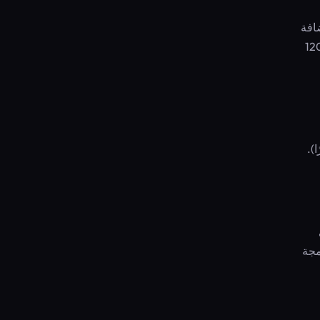
ية، محسّن للجوال، درجة PageSpeed 90+، استضافة
ة محتوى ووردبريس كامل، دعم دردشة 24/7. المواقع الإضافية 10 دولار/موقع. احصل على 12 شهرًا مقابل 120
ًا مقابل 180 دولارًا (السعر العادي 360 دولارًا).
ع واحد مع CDN)، وواجهة برمجة