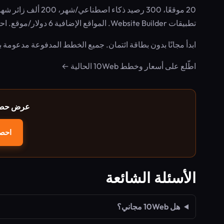
تطبيقات Website Builder. المواقع الإضافية 6 دولار/موقع. احصل على 12 شهرًا مقابل 1344 دولارًا (السعر العادي 1920 دولارًا).
ابدأ مجانًا بدون بطاقة ائتمان. جميع الخطط المدفوعة مدعومة بضمان ا
اطّلع على أسعار وخطط 10Web الحالية ←
عرض حصري عبر 
احص
الأسئلة الشائعة
هل 10Web مجاني؟