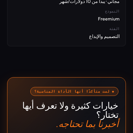
مجاني · يبدأ من 10 دولارات/شهر
النموذج
Freemium
الفئة
التصميم والإبداع
◆ لست متأكدًا أنها الأداة المناسبة؟
خيارات كثيرة ولا تعرف أيها
تختار؟
أخبرنا بما تحتاجه.