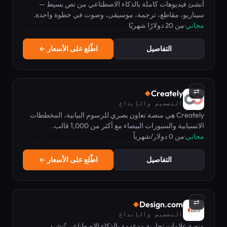
أنشئ فيديوهات كاملة بالذكاء الاصطناعي من نص بسيط —
سيناريو، مقاطع، ترجمة، موسيقى، وصوت في خطوة واحدة.
مجاني
·
من 20 دولارًا شهريًا
التفاصيل
اطّلع على الأسعار ←
⇄
Creately
◆
التصميم والإبداع
Creately هي منصة تعاون بصري للرسوم البيانية، المخططات
الانسيابية والسبورات البيضاء مع أكثر من 1,000 قالب.
مجاني
·
من 0 دولار/شهرياً
التفاصيل
اطّلع على الأسعار ←
⇄
Design.com
◆
التصميم والإبداع
منصة علامات تجارية مدعومة بالذكاء الاصطناعي تُنشئ