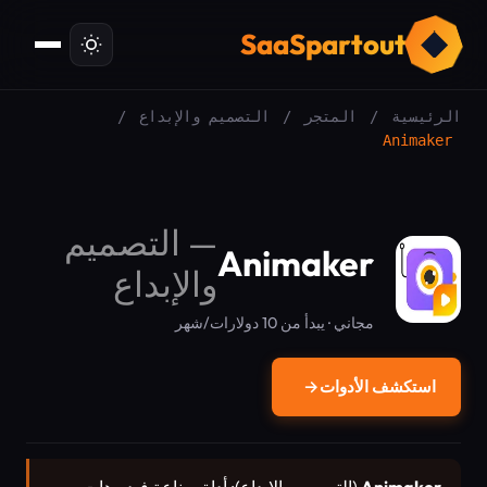
ت
SaaSpartout
الرئيسية
/
المتجر
/
التصميم والإبداع
/
Animaker
—
التصميم
Animaker
والإبداع
مجاني · يبدأ من 10 دولارات/شهر
استكشف الأدوات
→