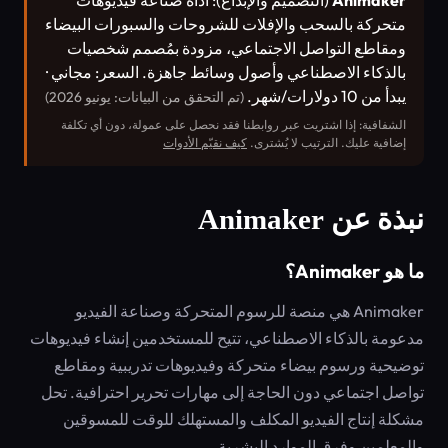
Animaker
(التصميم والإبداع): أداة صناعة فيديوهات
متحركة بالسحب والإفلات للشروحات والسبورات البيضاء
ومقاطع التواصل الاجتماعي، مزودة بمُصمم شخصيات
بالذكاء الاصطناعي وأصول وسائط جاهزة. السعر: مجاني ·
يبدأ من 10 دولارات/شهر.
(تم التحقق من البيانات: يونيو 2026)
الشفافية: إذا اشتريت عبر روابطنا فقد نحصل على عمولة، دون أي تكلفة
إضافية عليك. الترتيب لا يُشترى.
كيف نقيّم الأدوات
نبذة عن Animaker
ما هو Animaker؟
Animaker هي منصة للرسوم المتحركة وصناعة الفيديو
مدعومة بالذكاء الاصطناعي، تتيح للمستخدمين إنشاء فيديوهات
توضيحية ورسوم بيضاء متحركة وفيديوهات تدريبية ومقاطع
تواصل اجتماعي دون الحاجة إلى مهارات تحرير احترافية. تحل
مشكلة إنتاج الفيديو المكلف والمستهلك للوقت للمسوقين
والمعلمين وفرق الموارد البشرية.