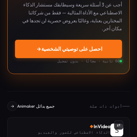
أجب عن 3 أسئلة سريعة وسيطابقك مستشار الذكاء
الاصطناعي مع الأداة المثالية — فقط من شركائنا
المختارين بعناية، وغالبًا بعروض حصرية لن تجدها في
مكان آخر.
احصل على توصيتي الشخصية
→
60 ثانية · مجانًا · بدون تسجيل
جميع بدائل Animaker
→
أدوات ذات صلة
⇄
InVideo
◆
الذكاء الاصطناعي للصور والفيديو