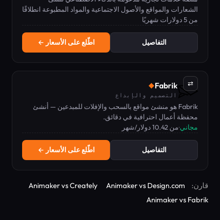
الشعارات والمواقع والأصول الاجتماعية والمواد المطبوعة انطلاقًا
من 5 دولارات شهريًا
من اسم النشاط التجاري.
التفاصيل
اطّلع على الأسعار ←
⇄
Fabrik
◆
التصميم والإبداع
Fabrik هو منشئ مواقع بالسحب والإفلات للمبدعين — أنشئ
محفظة أعمال احترافية في دقائق.
مجاني
·
من 10.42 دولار/شهر
التفاصيل
اطّلع على الأسعار ←
قارن:
Animaker vs Design.com
Animaker vs Creately
Animaker vs Fabrik