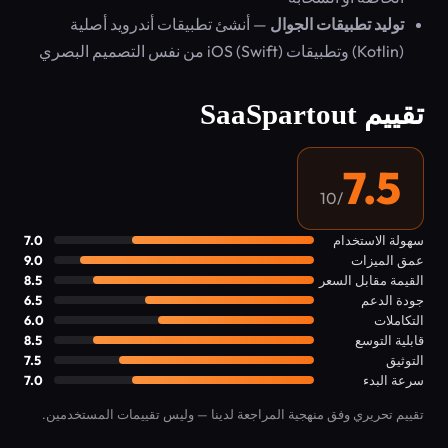
توليد تطبيقات الجوال
— أنشئ تطبيقات أندرويد أصلية
(Kotlin) وتطبيقات iOS (Swift) من نفس التصميم البصري
تقييم SaaSpartout
7.5
/10
سهولة الاستخدام
7.0
عمق الميزات
9.0
القيمة مقابل السعر
8.5
جودة الدعم
6.5
التكاملات
6.0
قابلية التوسع
8.5
التوثيق
7.5
سرعة البدء
7.0
تقييم تحريري وفق منهجية المراجعة لدينا — وليس تقييمات المستخدمين.