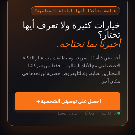
◆ لست متأكدًا أنها الأداة المناسبة؟
خيارات كثيرة ولا تعرف أيها
تختار؟
أخبرنا بما تحتاجه.
أجب عن 3 أسئلة سريعة وسيطابقك مستشار الذكاء
الاصطناعي مع الأداة المثالية — فقط من شركائنا
المختارين بعناية، وغالبًا بعروض حصرية لن تجدها في
مكان آخر.
احصل على توصيتي الشخصية
→
60 ثانية · مجانًا · بدون تسجيل