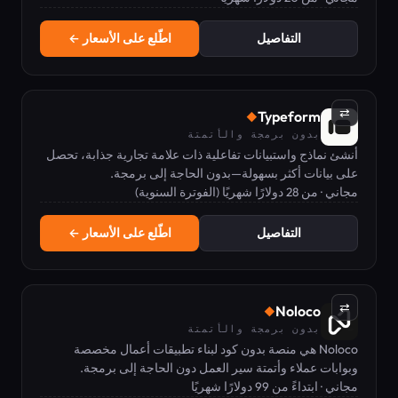
التفاصيل
اطّلع على الأسعار ←
⇄
Typeform
◆
بدون برمجة والأتمتة
أنشئ نماذج واستبيانات تفاعلية ذات علامة تجارية جذابة، تحصل
على بيانات أكثر بسهولة—بدون الحاجة إلى برمجة.
مجاني · من 28 دولارًا شهريًا (الفوترة السنوية)
التفاصيل
اطّلع على الأسعار ←
⇄
Noloco
◆
بدون برمجة والأتمتة
Noloco هي منصة بدون كود لبناء تطبيقات أعمال مخصصة
وبوابات عملاء وأتمتة سير العمل دون الحاجة إلى برمجة.
مجاني · ابتداءً من 99 دولارًا شهريًا