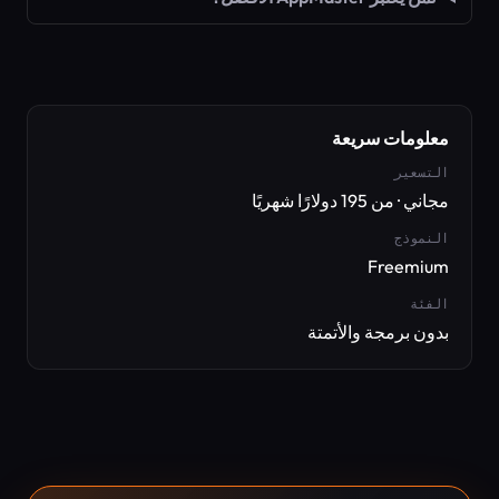
معلومات سريعة
التسعير
مجاني · من 195 دولارًا شهريًا
النموذج
Freemium
الفئة
بدون برمجة والأتمتة