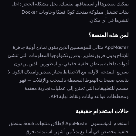
يمكنك تصديرها أو استضافتها بنفسك. يحل مشكلة الحجز داخل
بيئات تشغيل مملوكة بمنحك كودًا فعليًا وحاويات Docker
لنشرها في أي مكان.
لمن هذه المنصة؟
AppMaster مثالي للمؤسسين الذين يبنون نماذج أولية جاهزة
للإنتاج بدون فريق تطوير، وفرق تكنولوجيا المعلومات التي تنشئ
أدوات داخلية بمنطق خلفية حقيقي، والمطورين الذين يريدون
تسريع النمذجة الأولية مع الاحتفاظ بخيار تصدير وامتلاك الكود. لا
يناسب صفحات الهبوط البسيطة بالسحب والإفلات — فهو
مصمم للتطبيقات التي تحتاج إلى عمليات تجارية معقدة
ومخططات قواعد بيانات ونقاط نهاية API.
حالات استخدام حقيقية
استخدم المؤسسون AppMaster لإطلاق منتجات SaaS بمنطق
خلفية مخصص في أسابيع بدلاً من أشهر. استبدلت فرق