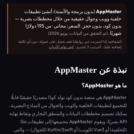
AppMaster
(بدون برمجة والأتمتة): أنشئ تطبيقات
خلفية وويب وجوال حقيقية من خلال مخططات بصرية —
بدون كود، بدون حجز. السعر: مجاني · من 195 دولارًا
شهريًا.
(تم التحقق من البيانات: يونيو 2026)
الشفافية: إذا اشتريت عبر روابطنا فقد نحصل على عمولة، دون أي تكلفة
إضافية عليك. الترتيب لا يُشترى.
كيف نقيّم الأدوات
نبذة عن AppMaster
ما هو AppMaster؟
AppMaster هي منصة بدون كود تولد كودًا مصدريًا حقيقيًا قابلًا
للتجميع لتطبيقات الخلفية والويب والجوال من النماذج البصرية.
يمكنك تصميم مخططات البيانات والمنطق التجاري ونقاط نهاية
API بصريًا، ويقوم AppMaster بتجميعها إلى تطبيقات Go
(للخلفية) أو Vue3 (للويب) أو Kotlin/Swift (للجوال) — والتي