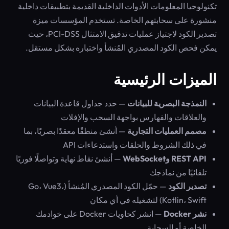
تكنولوجيا المعلومات الأدوات الداخلية القديمة بتطبيقات داخلية
منشورة على سحابتهم الخاصة. تستخدم المؤسسات ميزة
تصدير الكود لاجتياز عمليات تدقيق الامتثال PCI-DSS، حيث
يمكن فحص الكود المصدري المُنشأ واختباره بشكل مستقل.
الميزات الرئيسية
النمذجة البصرية للبيانات
— حدد جداول قاعدة البيانات
والعلاقات والفهارس بواجهة السحب والإفلات
مصمم العمليات التجارية
— أنشئ منطقًا معقدًا بصريًا، بما
في ذلك الشروط والحلقات واستدعاءات API
REST API وWebSocket
— أنشئ نقاط نهاية وتواصلًا فوريًا
تلقائيًا من نماذجك
تصدير الكود
— حمّل الكود المصدري المُنشأ (Go، Vue3،
Kotlin، Swift) لتشغيله في أي مكان
نشر Docker
— انشر كحاويات Docker على خوادمك
الخاصة أو السحابة