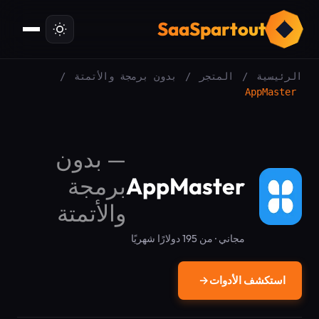
ت
SaaSpartout
الرئيسية
/
المتجر
/
بدون برمجة والأتمتة
/
AppMaster
—
بدون
AppMaster
برمجة
والأتمتة
مجاني · من 195 دولارًا شهريًا
استكشف الأدوات
→