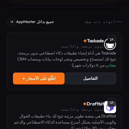
جميع بدائل AppMaster
→
أدوات ذات صلة
⇄
Taskade
◆
بدون برمجة والأتمتة
Taskade هي أداة إنشاء تطبيقات ذكاء اصطناعي بدون برمجة،
تتيح لك استنساخ وتخصيص ونشر لوحات بيانات ومنصات CRM
مجاني
·
من 6 دولارات شهريًا
ومنصات عملاء مباشرة مع وكلاء وعمليات أتمتة مدمجة.
التفاصيل
اطّلع على الأسعار ←
⇄
Draftbit
◆
بدون برمجة والأتمتة
Draftbit هي منصة تطوير مرئية تتيح لك بناء تطبيقات الجوال
والويب الأصلية بشكل أسرع بمساعدة الذكاء الاصطناعي والدعم
البشري.
مجاني · من 20 دولارًا شهريًا