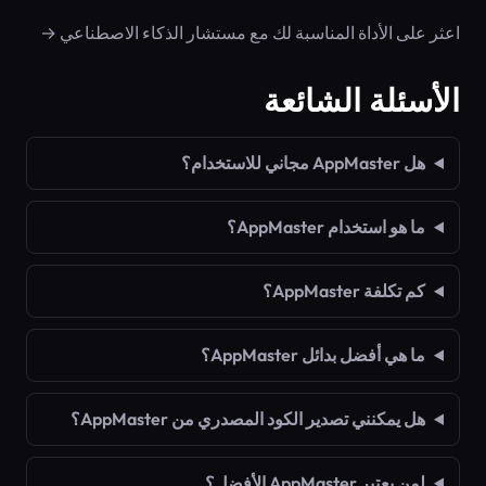
اعثر على الأداة المناسبة لك مع مستشار الذكاء الاصطناعي →
الأسئلة الشائعة
هل AppMaster مجاني للاستخدام؟
ما هو استخدام AppMaster؟
كم تكلفة AppMaster؟
ما هي أفضل بدائل AppMaster؟
هل يمكنني تصدير الكود المصدري من AppMaster؟
لمن يعتبر AppMaster الأفضل؟