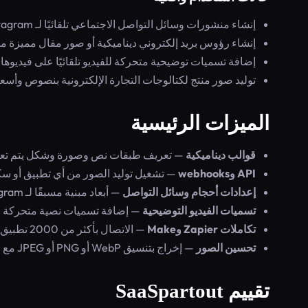
إنشاء منشورات وسائل التواصل الاجتماعي تلقائيًا لـ Instagram وTwitter وLinkedIn مع علامة تجارية متسقة
إنشاء رؤوس بريد إلكتروني ديناميكية أو صور مقال مميزة من Airtable أو خلاصات S
إضافة تسميات توضيحية متحركة للفيديو تلقائيًا على فيديوه
توليد صور منتج لكتالوجات التجارة الإلكترونية بنصوص وأسعا
الميزات الرئيسية
قوالب ديناميكية
— تعريف طبقات نص وصورة وشكل يتم تعبئتها 
API وwebhooks
— تشغيل توليد الصور من أي تطبيق أو سكريبت عبر REST API أو مكتبات Ruby 
إعدادات أحجام وسائل التواصل
— أبعاد مبنية مسبقًا لـ Instagram وTwitter وLinkedIn وغيرها
تسميات الفيديو التوضيحية
— إضافة تسميات نصية متحركة على
تكاملات Zapier وMake
— الاتصال بأكثر من 2000 تطبيق بدون برمجة
تحسين الصور
— إخراج بتنسيق WebP أو PNG أو JPEG مع ضغط عبر CDN عالمي
تقييم SaaSpartout