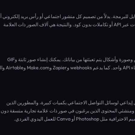
بيب قابل للبرمجة. بدلاً من تصميم كل منشور اجتماعي أو رأس بريد إلكتروني أ
صورة منتج يدويًا، يمكنك تعريف قوالب ديناميكية وتغذيتها بالبيانات عبر API أو تكاملات بدون كود. والنتيجة هي آلاف الصور ذات العلامة
المنتج الأساسي يسمح لك بإنشاء قوالب تحتوي على طبقات نص وصورة وأشكال يتم تعبئتها من بياناتك. يمكنك إنشاء صور ثابتة وGIF
وتسميات توضيحية متحركة للفيديو وحتى PDF من خل
 محتوى إبداعي لوسائل التواصل الاجتماعي بكميات كبيرة، والمطورين الذين
 SaaS أو التجارة الإلكترونية، ومنشئي المحتوى الذين يرغبون في صور ذات علامة تجارية متسقة دون 
 Canva للعمل اليدوي الفردي.