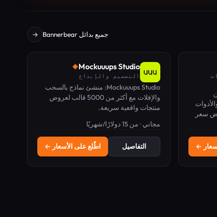
جميع بدائل Bannerbear
→
Mockuuups Studio
◆
ت
التصميم والإبداع
Mockuuups Studio: منشئ نماذج بالسحب
ين
والإفلات مع أكثر من 5000 قالب لعروض
الأدوات
منتجات واقعية سريعة.
جعل
رض سعر
مجاني · من 15 دولارًا/شهريًا
أسعار ←
التفاصيل
اطّلع على الأسعار ←