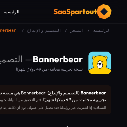
SaaSpartout
الرئيسية
الرئيسية
/
المتجر
/
التصميم والإبداع
/
nerbear
Bannerbear
—
التصميم
نسخة تجريبية مجانية · من 49 دولارًا شهريًا
Bannerbear
تجريبية مجانية · من 49 دولارًا شهريًا.
(تم التحقق من البيانات: يوليو 26
الشفافية: إذا اشتريت عبر روابطنا فقد نحصل على عمولة، دون أي تكلفة إضافية