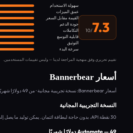
سهولة الاستخدام
عمق الميزات
القيمة مقابل السعر
7.3
جودة الدعم
/10
التكاملات
قابلية التوسع
التوثيق
سرعة البدء
تقييم تحريري وفق منهجية المراجعة لدينا — وليس تقييمات المستخدمين.
أسعار Bannerbear
أسعار Bannerbear: نسخة تجريبية مجانية · من 49 دولارًا شهريًا. نموذج الفوترة: Freemium.
النسخة التجريبية المجانية
30 نقطة API، بدون حاجة لبطاقة ائتمان. يمكن توليد ما يصل إلى 30 صورة (صورة واحدة = نقطة واحدة) لاختبار المنصة.
Automate — 49 دولارًا شهريًا