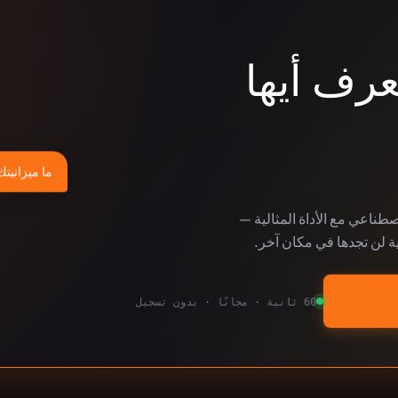
عرف أيها
ما ميزانيتك
لاصطناعي مع الأداة المثالية —
ة لن تجدها في مكان آخر.
60 ثانية · مجانًا · بدون تسجيل