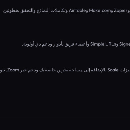
1,000 نقطة API، 10 جيجابايت نطاق ترددي. يشمل REST API وZapier وMake.com وAirtable وتكاملات النماذج والتحقق بخطوتين
20,000 نقطة API، 100 جيجابايت نطاق ترددي. يشمل جميع ميزات Scale بالإضا