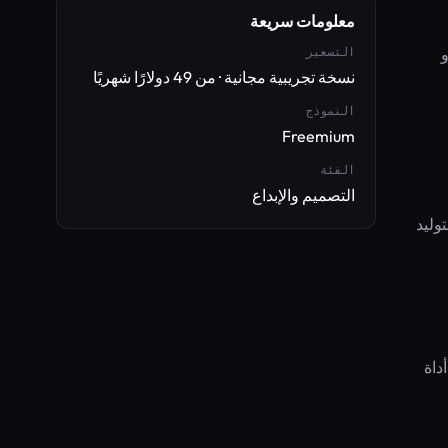
معلومات سريعة
و
التسعير
نسخة تجريبية مجانية · من 49 دولارًا شهريًا
النموذج
Freemium
الفئة
التصميم والإبداع
ال استدعاء API واحد. كما يدعم webhooks وZapier وMake.com وAirtable والتوليد
أداة