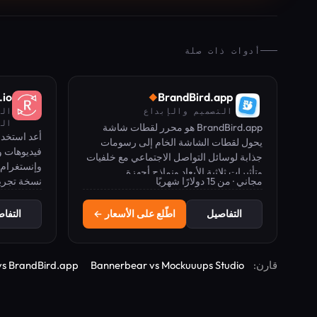
أدوات ذات صلة
.io
BrandBird.app
◆
التصميم والإبداع
الت
الب
BrandBird.app هو محرر لقطات شاشة
أعد استخدام
يحول لقطات الشاشة الخام إلى رسومات
فيديوهات 
جذابة لوسائل التواصل الاجتماعي مع خلفيات
وإنستغرام 
وتأثيرات ثلاثية الأبعاد ونماذج أجهزة.
مجاني · من 15 دولارًا شهريًا
نسخة تجريبية مجان
العلامات ا
التفاصيل
اطّلع على الأسعار ←
التفا
قارن:
Bannerbear vs Mockuuups Studio
vs BrandBird.app