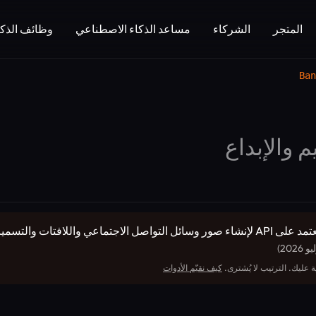
المتجر
الشركاء
مساعد الذكاء الاصطناعي
وظائف الذكا
Ban
 والإبداع
(التصميم والإبداع): Bannerbear هي منصة تعتمد على API لإنشاء صور وسائل التواصل الا
20)
 عليك. الترتيب لا يُشترى.
كيف نقيّم الأدوات