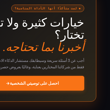
◆ لست متأكدًا أنها الأداة المناسبة؟
خيارات كثيرة ولا ت
تختار؟
أخبرنا بما تحتاجه.
أجب عن 3 أسئلة سريعة وسيطابقك مستشار الذكاء ا
فقط من شركائنا المختارين بعناية، وغالبًا بعروض حصري
احصل على توصيتي الشخصية
→