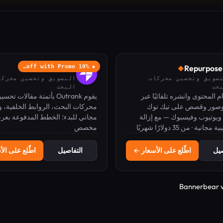
Outrank
10% off with Promo…
Repurpose
◆
◆
سويق وتحسين محركات
التسويق وتحسين محركا
حث
البحث
 المحتوى وانشره تلقائيًا عبر
يقوم Outrank بأتمتة مقالات تحس
وصور وقصص على تيك توك
محركات البحث، الروابط الخلفية، و
ويوتيوب وفيسبوك — مع إزالة
المجانية لزيادة الزيارات العضوية و
مجاني للبدء؛ الخطط المدفوعة بع
ية · من 35 دولارًا شهريًا
لمائية وبدون تدخل يدوي.
مخصص
علامتك التجارية موصى بها من ChatGPT.
صيل
اطّلع على الأسعار ←
التفاصيل
اطّلع على ال
Bannerbear 