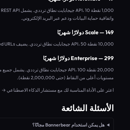
واتفاقية حماية البيانات ودعم عبر البريد الإلكتروني.
Scale — 149 دولارًا شهريًا
10,000 نقطة API، 50 جيجابايت نطاق ترددي. يضيف Signed URLs وSimple URLs وأعضاء فريق بأدوار ودعم ذي أولوية.
Enterprise — 299 دولارًا شهريًا
مستويات أعلى من النقاط (حتى 2,000,000 نقطة).
اعثر على الأداة المناسبة لك مع مستشار الذكاء الاصطناعي →
الأسئلة الشائعة
هل يمكن استخدام Bannerbear مجانًا؟