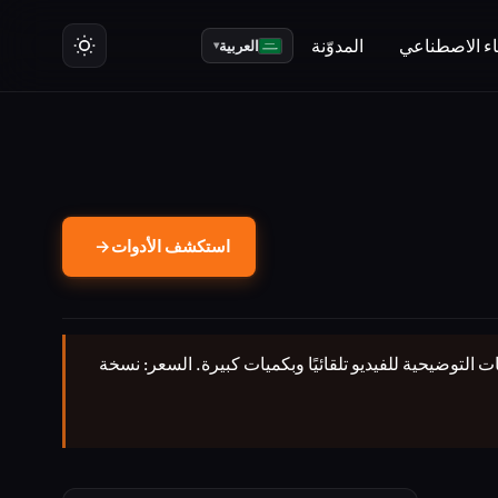
ت
ء الاصطناعي
المدوّنة
العربية
▾
استكشف الأدوات
→
جتماعي واللافتات والتسميات التوضيحية للفيديو تلقائيًا وبكميات كبيرة. السعر: نسخة