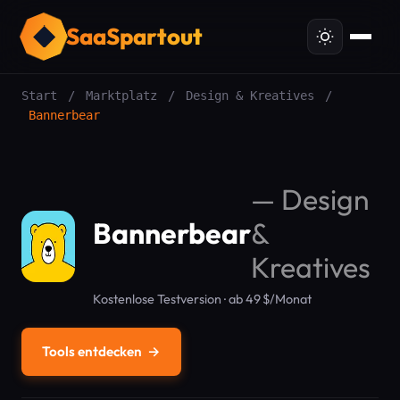
SaaSpartout
Start
/
Marktplatz
/
Design & Kreatives
/
Bannerbear
—
Design
Bannerbear
&
Kreatives
Kostenlose Testversion · ab 49 $/Monat
Tools entdecken
→