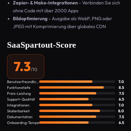
Zapier- & Make-Integrationen
– Verbinden Sie sich
ohne Code mit über 2000 Apps
Bildoptimierung
– Ausgabe als WebP, PNG oder
JPEG mit Komprimierung über globales CDN
SaaSpartout-Score
7.3
/10
Benutzerfreundlichkeit
7.0
Funktionstiefe
8.5
Preis-Leistung
7.5
Support-Qualität
6.5
Integrationen
7.0
Skalierbarkeit
8.0
Dokumentation
7.5
Onboarding-Tempo
6.5