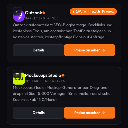
⇄
Outrank
10% off with Promo…
◆
MARKETING & SEO
Outrank automatisiert SEO-Blogbeiträge, Backlinks und
kostenlose Tools, um organischen Traffic zu steigern und
Ihre Marke von ChatGPT empfehlen zu lassen.
Kostenlos starten; kostenpflichtige Pläne auf Anfrage
Details
Preise ansehen →
⇄
Mockuuups Studio
◆
DESIGN & KREATIVES
Mockuuups Studio: Mockup-Generator per Drag-and-
drop mit über 5.000 Vorlagen für schnelle, realistische
Produktpräsentationen.
Kostenlos · ab 15 €/Monat
Details
Preise ansehen →