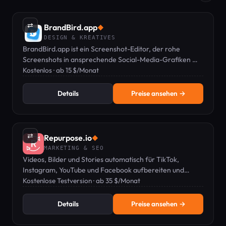
⇄
BrandBird.app
◆
DESIGN & KREATIVES
BrandBird.app ist ein Screenshot-Editor, der rohe
Screenshots in ansprechende Social-Media-Grafiken mit
Hintergründen, 3D-Effekten und Geräte-Mockups
Kostenlos · ab 15 $/Monat
verwandelt.
Details
Preise ansehen →
⇄
Repurpose.io
◆
MARKETING & SEO
Videos, Bilder und Stories automatisch für TikTok,
Instagram, YouTube und Facebook aufbereiten und
cross-posten – Wasserzeichen entfernt, völlig
Kostenlose Testversion · ab 35 $/Monat
automatisch.
Details
Preise ansehen →