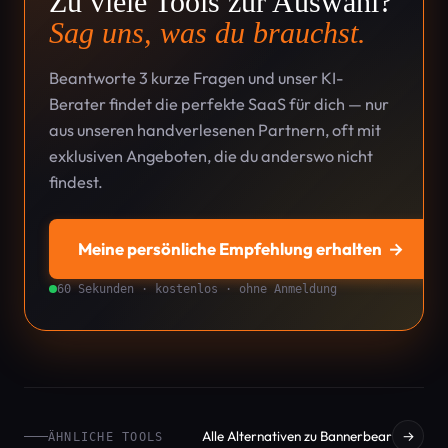
Zu viele Tools zur Auswahl?
Sag uns, was du brauchst.
Beantworte 3 kurze Fragen und unser KI-
Berater findet die perfekte SaaS für dich — nur
aus unseren handverlesenen Partnern, oft mit
exklusiven Angeboten, die du anderswo nicht
findest.
Meine persönliche Empfehlung erhalten
→
60 Sekunden · kostenlos · ohne Anmeldung
Alle Alternativen zu Bannerbear
→
ÄHNLICHE TOOLS