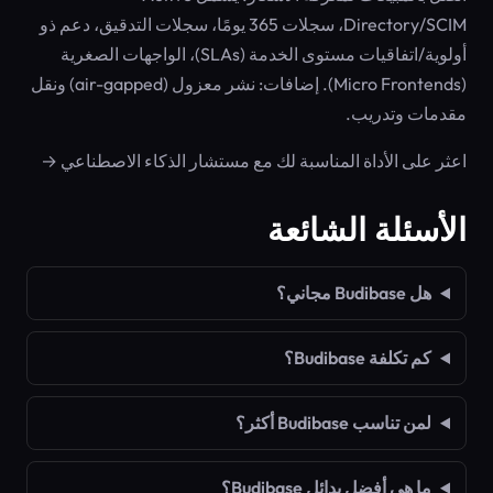
Directory/SCIM، سجلات 365 يومًا، سجلات التدقيق، دعم ذو
أولوية/اتفاقيات مستوى الخدمة (SLAs)، الواجهات الصغرية
(Micro Frontends). إضافات: نشر معزول (air-gapped) ونقل
مقدمات وتدريب.
اعثر على الأداة المناسبة لك مع مستشار الذكاء الاصطناعي →
الأسئلة الشائعة
هل Budibase مجاني؟
كم تكلفة Budibase؟
لمن تناسب Budibase أكثر؟
ما هي أفضل بدائل Budibase؟