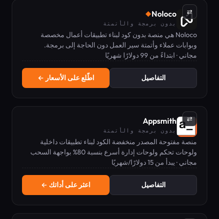
⇄
Noloco
◆
بدون برمجة والأتمتة
Noloco هي منصة بدون كود لبناء تطبيقات أعمال مخصصة
وبوابات عملاء وأتمتة سير العمل دون الحاجة إلى برمجة.
مجاني · ابتداءً من 99 دولارًا شهريًا
التفاصيل
اطّلع على الأسعار ←
⇄
Appsmith
بدون برمجة والأتمتة
منصة مفتوحة المصدر منخفضة الكود لبناء تطبيقات داخلية
ولوحات تحكم ولوحات إدارة أسرع بنسبة 80% بواجهة السحب
والإفلات.
مجاني · يبدأ من 15 دولارًا/شهريًا
التفاصيل
اعثر على أداتك ←