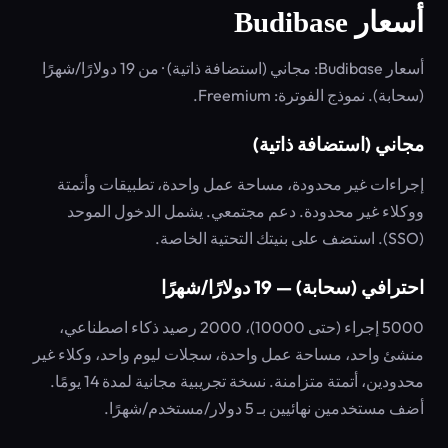
أسعار Budibase
أسعار Budibase: مجاني (استضافة ذاتية) · من 19 دولارًا/شهرًا
(سحابة). نموذج الفوترة: Freemium.
مجاني (استضافة ذاتية)
إجراءات غير محدودة، مساحة عمل واحدة، تطبيقات وأتمتة
ووكلاء غير محدودة. دعم مجتمعي. يشمل الدخول الموحد
(SSO). استضف على بنيتك التحتية الخاصة.
احترافي (سحابة) — 19 دولارًا/شهرًا
5000 إجراء (حتى 10000)، 2000 رصيد ذكاء اصطناعي،
منشئ واحد، مساحة عمل واحدة، سجلات ليوم واحد، وكلاء غير
محدودين، أتمتة متزامنة. نسخة تجريبية مجانية لمدة 14 يومًا.
أضف مستخدمين نهائيين بـ 5 دولار/مستخدم/شهرًا.