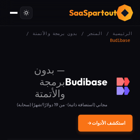
ت
SaaSpartout
الرئيسية
/
المتجر
/
بدون برمجة والأتمتة
/
Budibase
—
بدون
Budibase
برمجة
والأتمتة
مجاني (استضافة ذاتية) · من 19 دولارًا/شهرًا (سحابة)
استكشف الأدوات
→