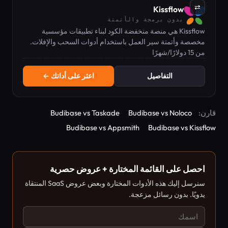
⇄
Kissflow
بدون برمجة والأتمتة
Kissflow هي منصة منخفضة الكود لبناء تطبيقات مؤسسية
مخصصة وأتمتة سير العمل باستخدام أدوات السحب والإفلات.
من 15 دولارًا/شهرًا
التفاصيل
اعثر على أداتك ←
قارن:
Budibase vs Noloco
Budibase vs Taskade
Budibase vs Appsmith
Budibase vs Kissflow
احصل على القائمة المختارة + عروض حصرية
سنرسل إليك هذه الأدوات المختارة وبعض عروض SaaS المنتقاة
يدويًا. بدون رسائل مزعجة.