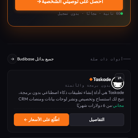
احصل على توصيتي الشخصية
→
60 ثانية · مجانًا · بدون تسجيل
جميع بدائل Budibase
→
أدوات ذات صلة
⇄
Taskade
◆
بدون برمجة والأتمتة
Taskade هي أداة إنشاء تطبيقات ذكاء اصطناعي بدون برمجة،
تتيح لك استنساخ وتخصيص ونشر لوحات بيانات ومنصات CRM
مجاني
·
من 6 دولارات شهريًا
ومنصات عملاء مباشرة مع وكلاء وعمليات أتمتة مدمجة.
التفاصيل
اطّلع على الأسعار ←