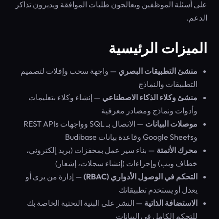
على أسئلة الموظفين ويعالجون طلبات الموافقة ويديرون تذاكر
الدعم.
الميزات الرئيسية
منشئ التطبيقات البصري
— واجهة سحب وإفلات لتصميم
التطبيقات والنماذج
منشئ وكلاء الذكاء الاصطناعي
— إنشاء وكلاء بتعليمات
وأدوات ونماذج ومصادر معرفية
موصلات البيانات
— الاتصال بـ SQL وواجهات REST APIs
وGoogle Sheets وقاعدة بيانات Budibase
محرك الأتمتة
— بناء سير عمل بمحفزات (بريد إلكتروني،
خطاف ويب) وإجراءات (إنشاء سجلات، إشعار)
التحكم في الوصول الأدواري (RBAC)
— إدارة من يرى أو
يعدل أو يستخدم تطبيقاتك
الاستضافة الذاتية
— النشر على البنية التحتية الخاصة بك
للتحكم الكامل في البيانات