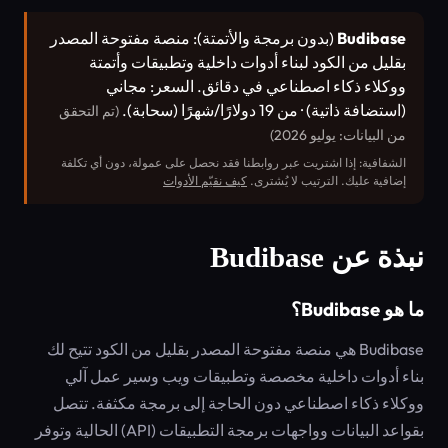
Budibase
(بدون برمجة والأتمتة): منصة مفتوحة المصدر
بقليل من الكود لبناء أدوات داخلية وتطبيقات وأتمتة
ووكلاء ذكاء اصطناعي في دقائق. السعر: مجاني
(استضافة ذاتية) · من 19 دولارًا/شهرًا (سحابة).
(تم التحقق
من البيانات: يوليو 2026)
الشفافية: إذا اشتريت عبر روابطنا فقد نحصل على عمولة، دون أي تكلفة
إضافية عليك. الترتيب لا يُشترى.
كيف نقيّم الأدوات
نبذة عن Budibase
ما هو Budibase؟
Budibase هي منصة مفتوحة المصدر بقليل من الكود تتيح لك
بناء أدوات داخلية مخصصة وتطبيقات ويب وسير عمل آلي
ووكلاء ذكاء اصطناعي دون الحاجة إلى برمجة مكثفة. تتصل
بقواعد البيانات وواجهات برمجة التطبيقات (API) الحالية وتوفر