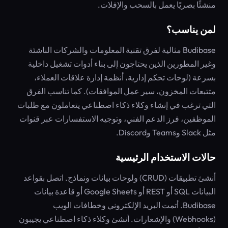
منشئًا بصريًا يعمل بالسحب والإفلات.
لمن يناسب؟
Budibase مثالية لفرق تقنية المعلومات والشركات الناشئة
وغير المطورين الذين يحتاجون إلى بناء أدوات تشغيل داخلية
بسرعة (لوحات تحكم إدارية، أنظمة إدارة علاقات العملاء،
متتبعات المخزون، سير عمل الموافقات). كما تناسب الفرق
التي ترغب في إنشاء وكلاء ذكاء اصطناعي يتعاملون مع طلبات
الموظفين، فرز الدعم الفني، وتوجيه الاستفسارات عبر قنوات
مثل Slack وTeams وDiscord.
حالات الاستخدام الرئيسية
أنشئ تطبيقات (CRUD) ولوحات بيانات ونماذج. اتصل بقواعد
البيانات SQL أو REST أو Google Sheets أو قاعدة بيانات
Budibase. أتمت البريد الإلكتروني وخطافات الويب
(Webhooks) والإشعارات. أنشئ وكلاء ذكاء اصطناعي يجيبون